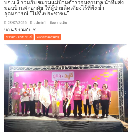
บก.น.3 ร่วมกับ ชมรมแม่บ้านตำรวจนครบาล นำทีมส่ง
มอบบ้านพักอาศัย ให้ผู้ป่วยติดเตียงไร้ที่พึ่ง ย้ำ
อุดมการณ์ “ไม่ทิ้งประชาชน”
23/07/2026
admin1
บน
ปิดความเห็น
บก.น.3 ร่วมกับ ช...
บก.น.3
ร่วม
ข่าวประชาสัมพันธ์
หน่วยงานภาครัฐ
กับ
ชมรม
แม่
บ้าน
ตำรวจนครบาล
นำ
ทีม
ส่ง
มอบ
บ้าน
พัก
อาศัย
ให้
ผู้