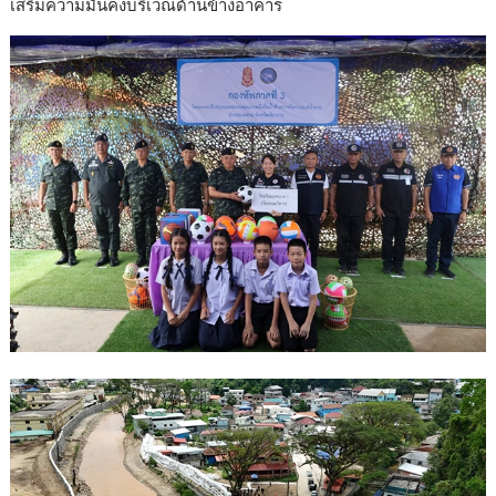
เสริมความมั่นคงบริเวณด้านข้างอาคาร