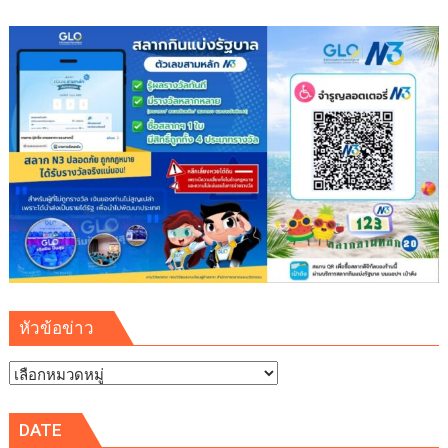
ตำรวจ
สากล
ใช้
ไทย
เป็น
ฐาน
สั่ง
การ
เอี่ยว
เว็บ
พนัน
เงิน
หมุนเวียน
124
ล้าน
หัวข้อข่าว
ต่อ
ปี
หัวข้อ
ข่าว
DATE