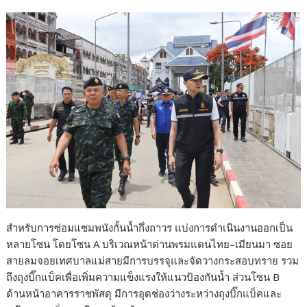
สำหรับการซ่อมแซมพนังกั้นน้ำกึ่งถาวร แบ่งการดำเนินงานออกเป็น
หลายโซน โดยโซน A บริเวณหน้าด่านพรมแดนไทย–เมียนมา ซอย
สายลมจอยเทศบาลแม่สายมีการบรรจุและจัดวางกระสอบทราย รวม
ถึงถุงบิ๊กแบ็คเพื่อเพิ่มความแข็งแรงให้แนวป้องกันน้ำ ส่วนโซน B
ด้านหน้าอาคารราชพัสดุ มีการอุดช่องว่างระหว่างถุงบิ๊กแบ็คและ