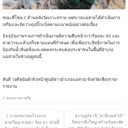
ขณะที่โซน C ด้านหลังวัดเกาะทราย เทศบาลแม่สายได้ดำเนินการ
เสริมและจัดวางถุงบิ๊กแบ็คตามแนวพนังอย่างต่อเนื่อง
ปัจจุบันภาพรวมการดำเนินงานมีความคืบหน้ากว่าร้อยละ 60 และ
คาดว่าจะแล้วเสร็จตามแผนที่กำหนด เพื่อเพิ่มประสิทธิภาพในการ
ป้องกันน้ำล้นตลิ่งและลดผลกระทบต่อประชาชนในพื้นที่อำเภอ
แม่สายในช่วงฤดูฝนนี้
สันติ วงศ์สุนันท์/หัวหน้าศูนย์ข่าวอำเภอแม่สาย/จังหวัดเชียงราย/
รายงาน
หน่วยงานภาครัฐ
แนะแนว
นายกสมาคมโรงแรม
สุราษฎร์ธานี-“ตาปีเกมส์ 69”
เรื่อง
ปิดฉากยิ่งใหญ่ สร้างเงินสะพัด
หาดใหญ่-สงขลา ร้อง สว. ช่วยจี้