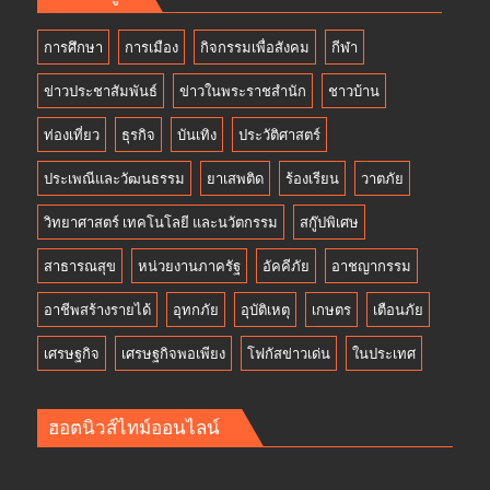
การศึกษา
การเมือง
กิจกรรมเพื่อสังคม
กีฬา
ข่าวประชาสัมพันธ์
ข่าวในพระราชสำนัก
ชาวบ้าน
ท่องเที่ยว
ธุรกิจ
บันเทิง
ประวัติศาสตร์
ประเพณีและวัฒนธรรม
ยาเสพติด
ร้องเรียน
วาตภัย
วิทยาศาสตร์ เทคโนโลยี และนวัตกรรม
สกู๊ปพิเศษ
สาธารณสุข
หน่วยงานภาครัฐ
อัคคีภัย
อาชญากรรม
อาชีพสร้างรายได้
อุทกภัย
อุบัติเหตุ
เกษตร
เตือนภัย
เศรษฐกิจ
เศรษฐกิจพอเพียง
โฟกัสข่าวเด่น
ในประเทศ
ฮอตนิวส์ไทม์ออนไลน์