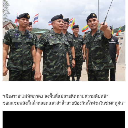
“เชียงราย”แม่ทัพภาค3 ลงพื้นที่แม่สายติดตามความคืบหน้า
ซ่อมแซมพนังกั้นน้ำตลอดแนวลำน้ำสายป้องกันน้ำท่วมในช่วงฤดูฝน”