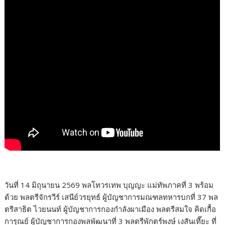
วันที่ 14 มิถุนายน 2569 พลโทวรเทพ บุญญะ แม่ทัพภาคที่ 3 พร้อม
ด้วย พลตรีจักรวีร์ เสนีย์วรยุทธ์ ผู้บัญชาการมณฑลทหารบกที่ 37 พล
ตรีสาธิต ไวยนนท์ ผู้บัญชาการกองกำลังผาเมือง พลตรีสมใจ คิดเกื้อ
การุณย์ ผู้บัญชาการกองพลพัฒนาที่ 3 พลตรีพักตร์พงษ์ เงสันเที๊ยะ ที่