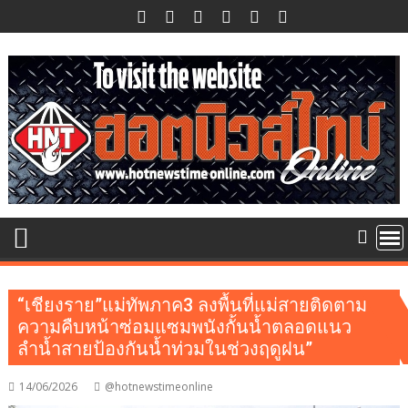
Skip
to
content
“เชียงราย”แม่ทัพภาค3 ลงพื้นที่แม่สายติดตาม
ความคืบหน้าซ่อมแซมพนังกั้นน้ำตลอดแนว
ลำน้ำสายป้องกันน้ำท่วมในช่วงฤดูฝน”
14/06/2026
@hotnewstimeonline