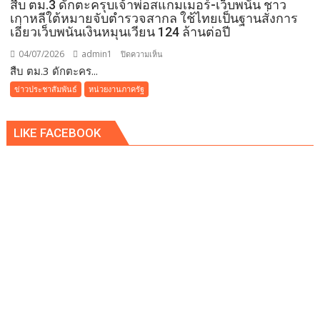
สืบ ตม.3 ดักตะครุบเจ้าพ่อสแกมเมอร์-เว็บพนัน ชาว
สุข
เกาหลีใต้หมายจับตำรวจสากล ใช้ไทยเป็นฐานสั่งการ
ภาวะ
เอี่ยวเว็บพนันเงินหมุนเวียน 124 ล้านต่อปี
ต้นแบบ
ผ่าน
04/07/2026
admin1
บน
ปิดความเห็น
Iconic
สืบ ตม.3 ดักตะคร...
สืบ
RUN
ตม.3
ข่าวประชาสัมพันธ์
หน่วยงานภาครัฐ
Fest
ดัก
2026
ตะครุบ
LIKE FACEBOOK
เจ้า
พ่อ
ส
แกม
เม
อร์-
เว็บ
พนัน
ชาว
เกาหลีใต้
หมาย
จับ