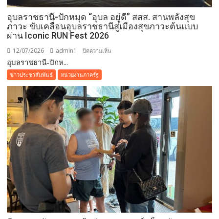
ป่วย
ติด
อุบลราชธานี-ปักหมุด “อุบล อยู่ดี” สสส. สานพลังสุข
เตียง
ภาวะ ขับเคลื่อนอุบลราชธานีสู่เมืองสุขภาวะต้นแบบ
ไร้
ผ่าน Iconic RUN Fest 2026
ที่
12/07/2026
admin1
บน
ปิดความเห็น
พึ่ง
อุบลราชธานี-ปักห...
อุบลราชธานี-
ย้ำ
ปัก
ข่าวประชาสัมพันธ์
หน่วยงานภาครัฐ
อุดมการณ์
หมุด
“ไม่
“อุบล
ทิ้ง
อยู่ดี”
ประชาชน”
สสส.
สาน
พลัง
สุข
ภาวะ
ขับ
เคลื่อน
อุบลราชธานี
สู่
เมือง