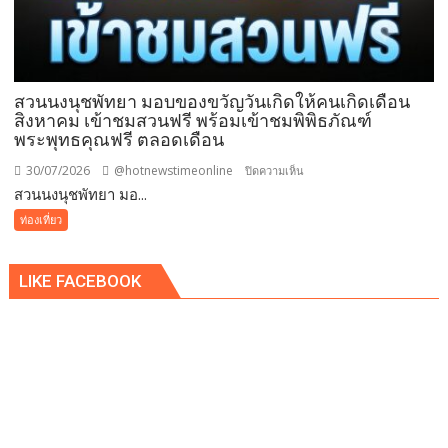
โรง
แรม
เรดิ
สัน
ชาโต
สวนนงนุชพัทยา มอบของขวัญวันเกิดให้คนเกิดเดือน
เดอ
สิงหาคม เข้าชมสวนฟรี พร้อมเข้าชมพิพิธภัณฑ์
พระพุทธคุณฟรี ตลอดเดือน
แบ
บง
30/07/2026
@hotnewstimeonline
บน
ปิดความเห็น
คอค
สวนนงนุชพัทยา มอ...
สวน
นงนุช
ท่องเที่ยว
พัทยา
มอบ
LIKE FACEBOOK
ของ
ขวัญ
วัน
เกิด
ให้
คน
เกิด
เดือน