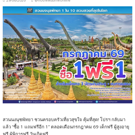
29/06/2026
@hotnewstimeonline
สวนนงนุชพัทยา ชวนครอบครัวเที่ยวสุขใจ คุ้มที่สุด! โปรฯ กลับมา
แล้ว “ซื้อ 1 แถมฟรีอีก 1” ตลอดเดือนกรกฎาคม 69 เด็กฟรี ผู้สูงอายุ
ฟรี ผู้พิการฟรี วันเกิดฟรี