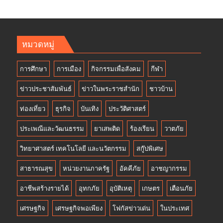
หมวดหมู่
การศึกษา
การเมือง
กิจกรรมเพื่อสังคม
กีฬา
ข่าวประชาสัมพันธ์
ข่าวในพระราชสำนัก
ชาวบ้าน
ท่องเที่ยว
ธุรกิจ
บันเทิง
ประวัติศาสตร์
ประเพณีและวัฒนธรรม
ยาเสพติด
ร้องเรียน
วาตภัย
วิทยาศาสตร์ เทคโนโลยี และนวัตกรรม
สกู๊ปพิเศษ
สาธารณสุข
หน่วยงานภาครัฐ
อัคคีภัย
อาชญากรรม
อาชีพสร้างรายได้
อุทกภัย
อุบัติเหตุ
เกษตร
เตือนภัย
เศรษฐกิจ
เศรษฐกิจพอเพียง
โฟกัสข่าวเด่น
ในประเทศ