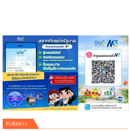
สิงหาคม
เข้า
ชม
สวน
ฟรี
พร้อม
เข้า
ชม
พิพิธภัณฑ์
พระพุทธ
คุณ
ฟรี
ตลอด
เดือน
หัวข้อข่าว