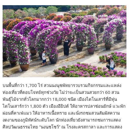
บนพื้นที่กว่า 1,700 ไร่ สวนนงนุชพัทยารวบรวมกิจกรรมและแหล่ง
ท่องเที่ยวที่ตอบโจทย์ทุกช่วงวัย ไม่ว่าจะเป็นสวนสวยกว่า 60 สวน
พันธุ์ไม้จากทั่วโลกมากกว่า 18,000 ชนิด เมืองไดโนเสาร์ที่มีหุ่น
ไดโนเสาร์กว่า 1,800 ตัว เมืองอียิปต์ ให้อาหารปลาช่อนยักษ์ แวะพัก
ผ่อนที่คาเฟ่แมว ให้อาหารเนื้อทราย และนั่งรถชมสวนสัมผัสความ
งดงามของภูมิทัศน์ระดับโลก นักท่องเที่ยวยังสามารถชมการแสดง
ศิลปวัฒนธรรมไทย “นงนุชโชว์” ณ โรงละครสกาลา และการแสดง