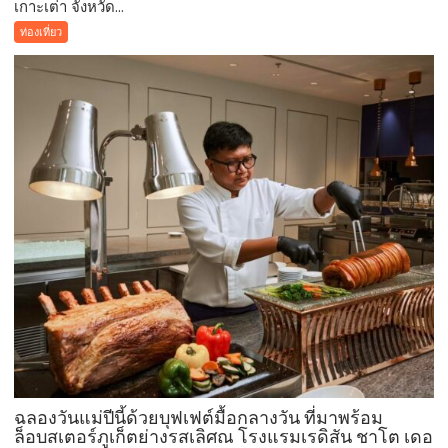
เกาะเต่า จังหวัด...
สุราษฎร์ธานี-
เกาะ
ท่องเที่ยว
เต่า
ต้อนรับ
นัก
ท่อง
เที่ยว
ช่วง
วัน
หยุด
ยาว
ที่
ผ่าน
มา
ชู
ผล
สำเร็จ
การ
อนุรักษ์
ฉลองวันแม่ปีนี้ด้วยบุฟเฟต์มื้อกลางวัน ที่มาพร้อม
ทะเล
ล็อบสเตอร์ภูเก็ตย่างรสเลิศณ โรงแรมเรดิสัน ชาโต เดอ
จาก