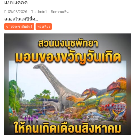
แบบงคอค
ความ
05/08/2026
admin1
บน
ปิดความเห็น
ร่วม
ฉลองวันแม่ปีนี้ด...
ฉลอง
มือ
วัน
ของ
ข่าวประชาสัมพันธ์
ท่องเที่ยว
แม่
ทุก
ปี
ภาค
นี้
ส่วน
ด้วย
บุฟเฟต์
มื้อ
กลาง
วัน
ที่มา
พร้อม
ล็อบสเตอร์
ภูเก็ต
ย่าง
รส
เลิศ
ณ