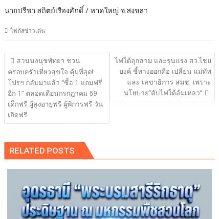
นายปรีชา สถิตย์เรืองศักดิ์ / หาดใหญ่ จ.สงขลา
โฟกัสข่าวเด่น
แนะแนว
สวนนงนุชพัทยา ชวน
ไฟใต้ลุกลาม และรุนแรง สว.ไชย
เรื่อง
ยงค์ ชี้ทางออกคือ เปลี่ยน แม่ทัพ
ครอบครัวเที่ยวสุขใจ คุ้มที่สุด!
และ เลขาธิการ สมช. เพราะ
โปรฯ กลับมาแล้ว “ซื้อ 1 แถมฟรี
นโยบาย”ดับไฟใต้ล้มเหลว”
อีก 1” ตลอดเดือนกรกฎาคม 69
เด็กฟรี ผู้สูงอายุฟรี ผู้พิการฟรี วัน
เกิดฟรี
RELATED POSTS