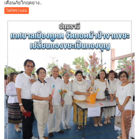
เตือนภัยวิกฤตยาง...
เตือน
ภัย
โฟกัสข่าวเด่น
วิกฤต
ยางพารา!
สั่ง
ห้าม
ใช้
“สาร
จับ
ตัว
ยาง
ชนิด
ผง-
ผงขาว”
โรงงาน
ประกาศ
ปฏิเสธ
รับ
ซื้อ
ทันที
ปรับ