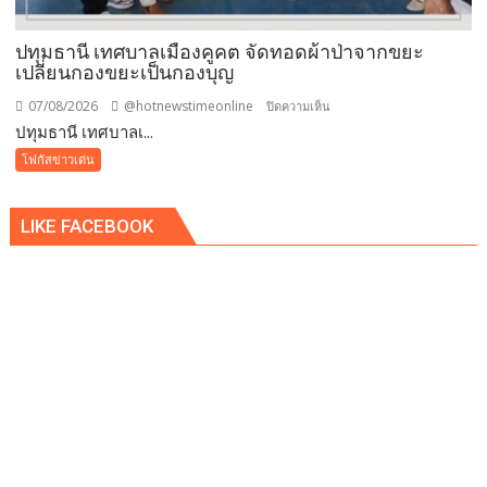
ขั้น
ต่ำ
ปทุมธานี เทศบาลเมืองคูคต จัดทอดผ้าป่าจากขยะ
20,000
เปลี่ยนกองขยะเป็นกองบุญ
บาท
07/08/2026
@hotnewstimeonline
บน
ปิดความเห็น
พร้อม
ปทุมธานี เทศบาลเ...
ปทุมธานี
จ่อ
เทศบาล
โฟกัสข่าวเด่น
ฟ้อง
เมือง
ดำเนิน
คูคต
คดี
LIKE FACEBOOK
จัด
ทอด
ผ้าป่า
จาก
ขยะ
เปลี่ยน
กอง
ขยะ
เป็นก
อง
บุญ