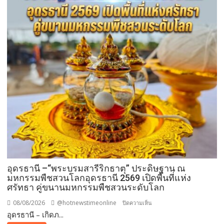
อุดรธานี –“พระบรมสารีริกธาตุ” ประดิษฐาน ณ
มหกรรมพืชสวนโลกอุดรธานี 2569 เปิดพื้นที่แห่ง
ศรัทธา คู่ขนานมหกรรมพืชสวนระดับโลก
08/08/2026
@hotnewstimeonline
บน
ปิดความเห็น
อุดรธานี – เกิดภ...
อุดรธานี