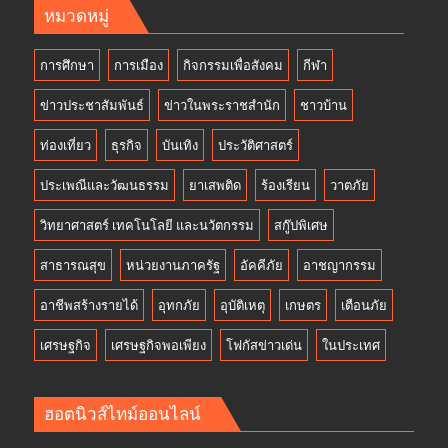
หมวดหมู่
การศึกษา
การเมือง
กิจกรรมเพื่อสังคม
กีฬา
ข่าวประชาสัมพันธ์
ข่าวในพระราชสำนัก
ชาวบ้าน
ท่องเที่ยว
ธุรกิจ
บันเทิง
ประวัติศาสตร์
ประเพณีและวัฒนธรรม
ยาเสพติด
ร้องเรียน
วาตภัย
วิทยาศาสตร์ เทคโนโลยี และนวัตกรรม
สกู๊ปพิเศษ
สาธารณสุข
หน่วยงานภาครัฐ
อัคคีภัย
อาชญากรรม
อาชีพสร้างรายได้
อุทกภัย
อุบัติเหตุ
เกษตร
เตือนภัย
เศรษฐกิจ
เศรษฐกิจพอเพียง
โฟกัสข่าวเด่น
ในประเทศ
ฮอตนิวส์ไทม์ออนไลน์