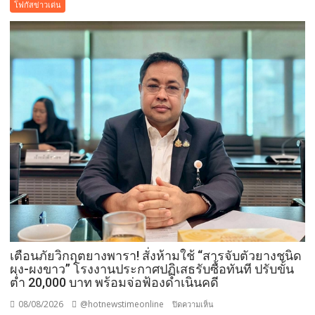
–“พระบรม
โฟกัสข่าวเด่น
สารีริกธาตุ”
ประดิษฐาน
ณ
มหกรรม
พืช
สวน
โลก
อุดรธานี
2569
เปิด
พื้นที่
แห่ง
ศรัทธา
คู่
ขนาน
มหกรรม
เตือนภัยวิกฤตยางพารา! สั่งห้ามใช้ “สารจับตัวยางชนิด
พืช
ผง-ผงขาว” โรงงานประกาศปฏิเสธรับซื้อทันที ปรับขั้น
สวน
ต่ำ 20,000 บาท พร้อมจ่อฟ้องดำเนินคดี
ระดับ
08/08/2026
@hotnewstimeonline
บน
ปิดความเห็น
โลก