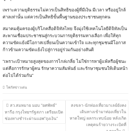
เพราะความยุติธรรมไม่ควรเป็นสิทธิของผู้ที่มีเงิน มีเวลา หรืออยู่ใกล้
ศาลเท่านั้น แต่ควรเป็นสิทธิขั้นพื้นฐานของประชาชนทุกคน
สมาคมคุ้มครองผู้บริโภคสื่อดิจิทัลไทย จึงมุ่งใช้เทคโนโลยีดิจิทัลเป็น
สะพานเชื่อมประชาชนสู่กระบวนการยุติธรรมทางเลือก เพื่อให้ทุก
ความขัดแย้งมีโอกาสเปลี่ยนเป็นความเข้าใจ และทุกชุมชนมีโอกาส
ก้าวข้ามความขัดแย้งไปสู่การอยู่ร่วมกันอย่างสันติ
“เพราะเป้าหมายสูงสุดของการไกล่เกลี่ย ไม่ใช่การหาผู้แพ้หรือผู้ชนะ
แต่คือการรักษาผู้คน รักษาความสัมพันธ์ และรักษาชุมชนให้เดินหน้า
ต่อไปได้ร่วมกัน”
โฟกัสข่าวเด่น
แนะแนว
สว.สมหมาย มอบ “ยศพัทธ์”
สงขลา-นักท่องเที่ยวมาเลย์ยังคง
เรื่อง
เดินทางเข้ามาท่องเที่ยวใน
หารือ กรุงไทยฯรัฐสภา เตรียมเปิด
หาดใหญ่ ผลกระทบน้อย หลังเกิด
ช่องทางชำระผ่านแอพ”ถุงเงิน”
เหตุคนร้ายวางระเบิดที่
อ.ตากใบ