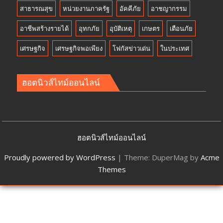
สาธารณสุข
หน่วยงานภาครัฐ
อัคคีภัย
อาชญากรรม
อาชีพสร้างรายได้
อุทกภัย
อุบัติเหตุ
เกษตร
เตือนภัย
เศรษฐกิจ
เศรษฐกิจพอเพียง
โฟกัสข่าวเด่น
ในประเทศ
ฮอตนิวส์ไทม์ออนไลน์
ฮอตนิวส์ไทม์ออนไลน์
Proudly powered by WordPress
|
Theme: DuperMag by
Acme
Themes