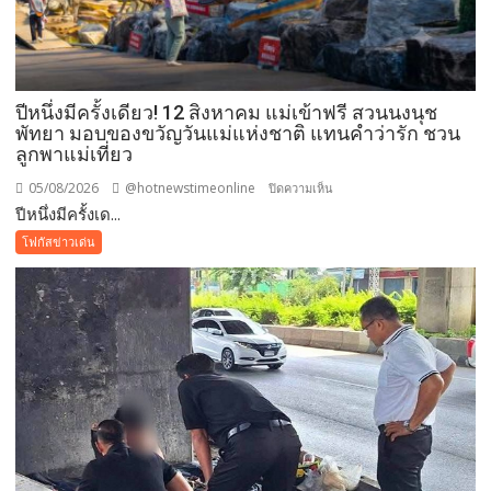
ปีหนึ่งมีครั้งเดียว! 12 สิงหาคม แม่เข้าฟรี สวนนงนุช
พัทยา มอบของขวัญวันแม่แห่งชาติ แทนคำว่ารัก ชวน
ลูกพาแม่เที่ยว
05/08/2026
@hotnewstimeonline
บน
ปิดความเห็น
ปีหนึ่งมีครั้งเด...
ปี
หนึ่ง
โฟกัสข่าวเด่น
มี
ครั้ง
เดียว!
12
สิงหาคม
แม่
เข้า
ฟรี
สวน
นงนุช