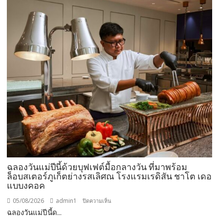
นัก
ท่อง
เที่ยว
ช่วง
วัน
หยุด
ยาว
ที่
ผ่าน
มา
ชู
ผล
สำเร็จ
การ
อนุรักษ์
ฉลองวันแม่ปีนี้ด้วยบุฟเฟต์มื้อกลางวัน ที่มาพร้อม
ทะเล
ล็อบสเตอร์ภูเก็ตย่างรสเลิศณ โรงแรมเรดิสัน ชาโต เดอ
จาก
แบบงคอค
ความ
05/08/2026
admin1
บน
ปิดความเห็น
ร่วม
ฉลองวันแม่ปีนี้ด...
ฉลอง
มือ