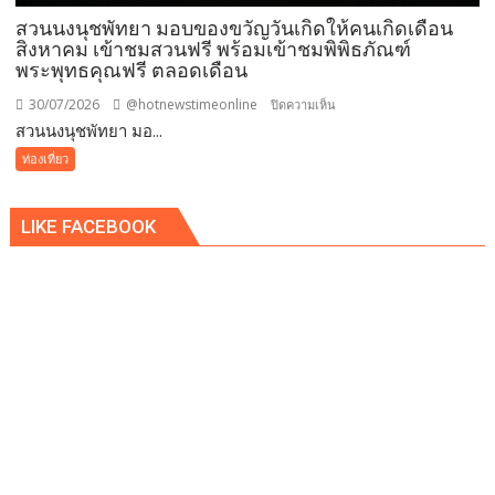
ชาโต
สวนนงนุชพัทยา มอบของขวัญวันเกิดให้คนเกิดเดือน
เดอ
สิงหาคม เข้าชมสวนฟรี พร้อมเข้าชมพิพิธภัณฑ์
พระพุทธคุณฟรี ตลอดเดือน
แบ
บง
30/07/2026
@hotnewstimeonline
บน
ปิดความเห็น
คอค
สวนนงนุชพัทยา มอ...
สวน
นงนุช
ท่องเที่ยว
พัทยา
มอบ
LIKE FACEBOOK
ของ
ขวัญ
วัน
เกิด
ให้
คน
เกิด
เดือน
สิงหาคม
เข้า
ชม
สวน