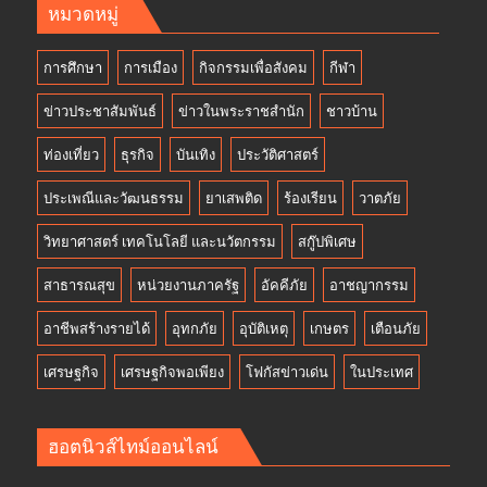
หมวดหมู่
การศึกษา
การเมือง
กิจกรรมเพื่อสังคม
กีฬา
ข่าวประชาสัมพันธ์
ข่าวในพระราชสำนัก
ชาวบ้าน
ท่องเที่ยว
ธุรกิจ
บันเทิง
ประวัติศาสตร์
ประเพณีและวัฒนธรรม
ยาเสพติด
ร้องเรียน
วาตภัย
วิทยาศาสตร์ เทคโนโลยี และนวัตกรรม
สกู๊ปพิเศษ
สาธารณสุข
หน่วยงานภาครัฐ
อัคคีภัย
อาชญากรรม
อาชีพสร้างรายได้
อุทกภัย
อุบัติเหตุ
เกษตร
เตือนภัย
เศรษฐกิจ
เศรษฐกิจพอเพียง
โฟกัสข่าวเด่น
ในประเทศ
ฮอตนิวส์ไทม์ออนไลน์