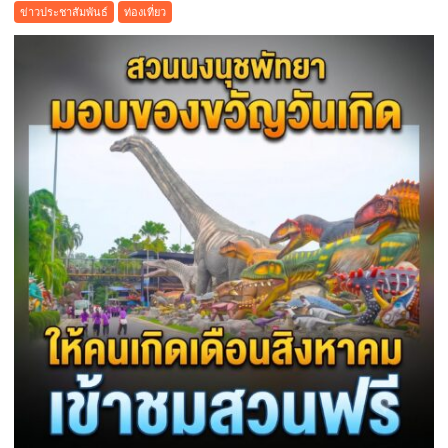
วัน
ของ
ข่าวประชาสัมพันธ์
ท่องเที่ยว
แม่
ทุก
ปี
ภาค
นี้
ส่วน
ด้วย
บุฟเฟต์
มื้อ
กลาง
วัน
ที่มา
พร้อม
ล็อบสเตอร์
ภูเก็ต
ย่าง
รส
เลิศ
ณ
โรง
แรม
เรดิ
สัน