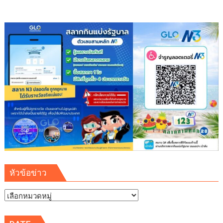
ฟรี
พร้อม
เข้า
ชม
พิพิธภัณฑ์
พระพุทธ
คุณ
ฟรี
ตลอด
เดือน
หัวข้อข่าว
หัวข้อ
ข่าว