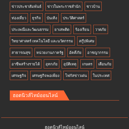
ข่าวประชาสัมพันธ์
ข่าวในพระราชสำนัก
ชาวบ้าน
ท่องเที่ยว
ธุรกิจ
บันเทิง
ประวัติศาสตร์
ประเพณีและวัฒนธรรม
ยาเสพติด
ร้องเรียน
วาตภัย
วิทยาศาสตร์ เทคโนโลยี และนวัตกรรม
สกู๊ปพิเศษ
สาธารณสุข
หน่วยงานภาครัฐ
อัคคีภัย
อาชญากรรม
อาชีพสร้างรายได้
อุทกภัย
อุบัติเหตุ
เกษตร
เตือนภัย
เศรษฐกิจ
เศรษฐกิจพอเพียง
โฟกัสข่าวเด่น
ในประเทศ
ฮอตนิวส์ไทม์ออนไลน์
ฮอตนิวส์ไทม์ออนไลน์