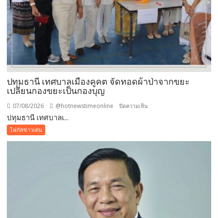
ปทุมธานี เทศบาลเมืองคูคต จัดทอดผ้าป่าจากขยะ
เปลี่ยนกองขยะเป็นกองบุญ
07/08/2026
@hotnewstimeonline
บน
ปิดความเห็น
ปทุมธานี เทศบาลเ...
ปทุมธานี
เทศบาล
โฟกัสข่าวเด่น
เมือง
คูคต
จัด
ทอด
ผ้าป่า
จาก
ขยะ
เปลี่ยน