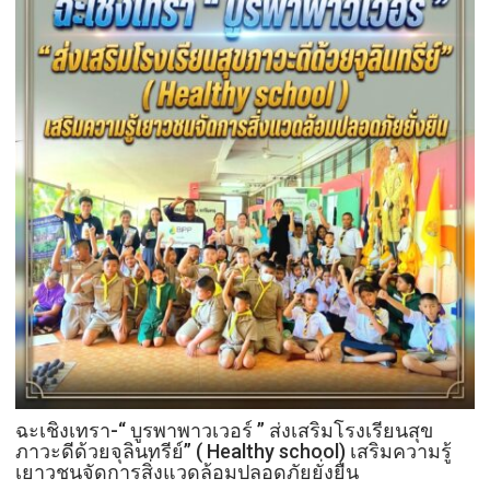
สิง
หา
วัน
รพี“
อุดมคติ
นัก
กฎหมาย
ภาย
ใต้
วิกฤติ
ศรัทธา
ฉะเชิงเทรา-​“ บูรพาพาวเวอร์ ” ส่งเสริมโรงเรียนสุข
ภาวะดีด้วยจุลินทรีย์” ( Healthy school) เสริมความรู้
เยาวชนจัดการสิ่งแวดล้อมปลอดภัยยั่งยืน