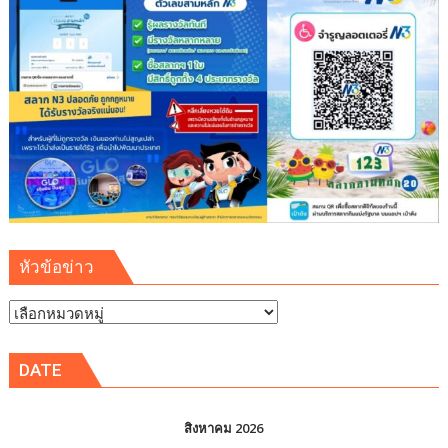
เสริม
ความ
รู้
เยาวชน
จัดการ
สิ่ง
แวดล้อม
ปลอดภัย
ยั่งยืน
หัวข้อข่าว
หัวข้อ
ข่าว
DATE
สิงหาคม 2026