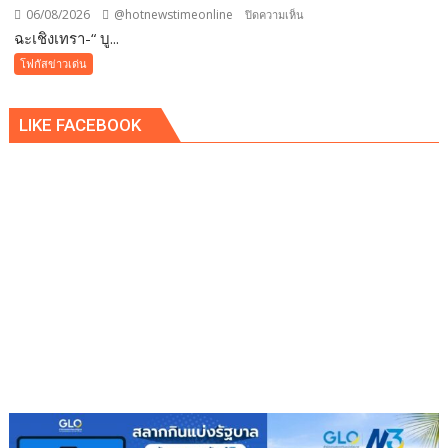
06/08/2026
@hotnewstimeonline
บน
ปิดความเห็น
ฉะเชิงเทรา-​“ บู...
ฉะเชิงเทรา-​
“
โฟกัสข่าวเด่น
บูร
พา
LIKE FACEBOOK
พา
ว
เวอร์
”
ส่ง
เสริม
โรงเรียน
สุข
ภาวะ
ดี
ด้วย
จุลินทรีย์”
(
Healthy
school)