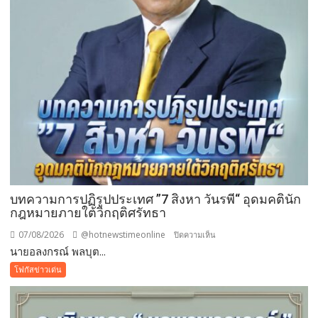
กอง
ขยะ
เป็นก
อง
บุญ
บทความการปฏิรูปประเทศ ”7 สิงหา วันรพี“ อุดมคตินัก
กฎหมายภายใต้วิกฤติศรัทธา
07/08/2026
@hotnewstimeonline
บน
ปิดความเห็น
นายอลงกรณ์ พลบุต...
บทความ
การ
โฟกัสข่าวเด่น
ปฏิรูป
ประเทศ
”7