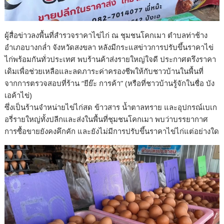
ผู้สื่อข่าวลงพื้นที่สำรวจราคาไข่ไก่ ณ ชุมชนโคกเมา ตำบลท่าช้าง
อำเภอบางกล่ำ จังหวัดสงขลา หลังมีกระแสข่าวการปรับขึ้นราคาไข่
ไก่พร้อมกันทั่วประเทศ พบร้านค้าส่งรายใหญ่ใจดี ประกาศตรึงราคา
เดิมเพื่อช่วยเหลือและลดภาระค่าครองชีพให้กับชาวบ้านในพื้นที่
จากการตรวจสอบที่ร้าน “ยีย๊ะ การค้า” (หรือที่ชาวบ้านรู้จักในชื่อ บัง
เอค้าไข่)
ซึ่งเป็นร้านจำหน่ายไข่ไก่สด ข้าวสาร น้ำตาลทราย และอุปกรณ์เบเก
อรี่รายใหญ่ทั้งปลีกและส่งในพื้นที่ชุมชนโคกเมา พบว่าบรรยากาศ
การซื้อขายยังคงคึกคัก และยังไม่มีการปรับขึ้นราคาไข่ไก่แต่อย่างใด