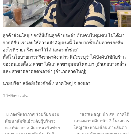
ลูกค้าส่วนใหญ่ของที่นี่เป็นลูกค้าประจำ เป็นคนในชุมชน ไม่ได้มา
จากที่อื่น เราเลยให้ความสำคัญตรงนี้ ไม่อยากซ้ำเติมค่าครองชีพ
อะไรที่ช่วยตรึงราคาไว้ได้ก่อนเราก็ช่วย”
ทั้งนี้ นโยบายการตรึงราคาดังกล่าว พี่ม๊ะระบุว่าได้บังคับใช้กับร้าน
ของตนเองทั้ง 2 สาขา ได้แก่ สาขาชุมชนโคกเมา (อำเภอบางกล่ำ)
และ สาขาตลาดสดพลาซ่า (อำเภอหาดใหญ่)
นายปรีชา สถิตย์เรืองศักดิ์ / หาดใหญ่ จ.สงขลา
โฟกัสข่าวเด่น
แนะแนว
กองทัพอากาศ ร่วมกับชมรม
“สรรเพชญ” นำ สส. ภาคใต้
เรื่อง
แถลงความคืบหน้า 2 โครงการ
พัฒนาสัมพันธ์ระดับผู้บริหาร
ใหญ่ “สะพานเชื่อมเกาะลันตา–
กองทัพอากาศ จัดงานเครือข่าย
สะพานข้ามทะเลสาบสงขลา”