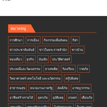
หมวดหมู่
การศึกษา
การเมือง
กิจกรรมเพื่อสังคม
กีฬา
ข่าวประชาสัมพันธ์
ข่าวในพระราชสำนัก
ชาวบ้าน
ท่องเที่ยว
ธุรกิจ
บันเทิง
ประวัติศาสตร์
ประเพณีและวัฒนธรรม
ยาเสพติด
ร้องเรียน
วาตภัย
วิทยาศาสตร์ เทคโนโลยี และนวัตกรรม
สกู๊ปพิเศษ
สาธารณสุข
หน่วยงานภาครัฐ
อัคคีภัย
อาชญากรรม
อาชีพสร้างรายได้
อุทกภัย
อุบัติเหตุ
เกษตร
เตือนภัย
เศรษฐกิจ
เศรษฐกิจพอเพียง
โฟกัสข่าวเด่น
ในประเทศ