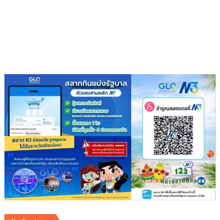
สุข
ภาวะ
ดี
ด้วย
จุลินทรีย์”
(
Healthy
school)
เสริม
ความ
รู้
เยาวชน
จัดการ
สิ่ง
แวดล้อม
ปลอดภัย
ยั่งยืน