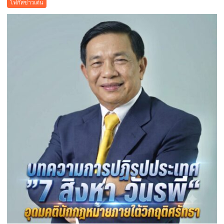
โฟกัสข่าวเด่น
เมือง
คูคต
จัด
ทอด
ผ้าป่า
จาก
ขยะ
เปลี่ยน
กอง
ขยะ
เป็นก
อง
บุญ