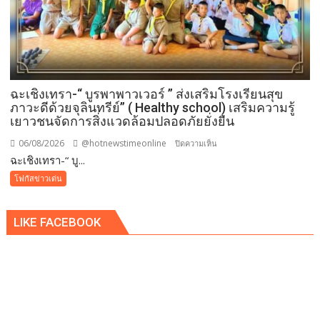
ฉะเชิงเทรา-​“ บูรพาพาวเวอร์ ” ส่งเสริมโรงเรียนสุข
ภาวะดีด้วยจุลินทรีย์” ( Healthy school) เสริมความรู้
เยาวชนจัดการสิ่งแวดล้อมปลอดภัยยั่งยืน
06/08/2026
@hotnewstimeonline
บน
ปิดความเห็น
ฉะเชิงเทรา-​“ บู...
ฉะเชิงเทรา-​
“
โฟกัสข่าวเด่น
บูร
พา
LIKE FACEBOOK
พา
ว
เวอร์
”
ส่ง
เสริม
โรงเรียน