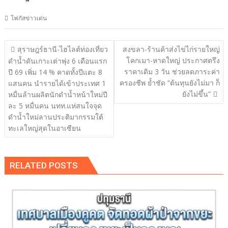
โฟกัสข่าวเด่น
แนะแนว
สุราษฎร์ธานี-ไฮไลต์ท่องเที่ยว
สงขลา-ร้านค้าส่งไข่ไก่รายใหญ่
เรื่อง
โคกเมา-หาดใหญ่ ประกาศตรึง
ดำน้ำดันเกาะเต่าพุ่ง 6 เดือนแรก
ราคาเดิม 3 วัน ช่วยลดภาระค่า
ปี 69 เพิ่ม 14 % คาดทั้งปีแตะ 8
ครองชีพ ย้ำชัด “ต้นทุนยังไม่มา ก็
แสนคน นำรายได้เข้าประเทศ 1
ยังไม่ขึ้น”
หมื่นล้านผลิตนักดำน้ำหน้าใหม่ปี
ละ 5 หมื่นคน นทท.แห่สนใจจุด
ดำน้ำใหม่ลานประติมากรรมใต้
ทะเลใหญ่สุดในอาเซียน
RELATED POSTS