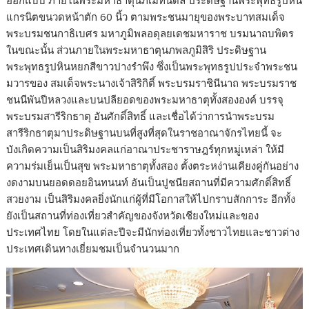
แกรนิตขนวดหน้าตัก 60 นิ้ว ตามพระชนมายุของพระบาทสมเด็จ
พระบรมชนกาธิเบศร มหาภูมิพลอดุลยเดชมหาราช บรมนาถบพิตร
ในขณะนั้น ส่วนภายในพระมหาธาตุนภพลภูมิสิริ ประดิษฐาน
พระพุทธรูปหินหยกสีขาวปางรำพึง ซึ่งเป็นพระพุทธรูปประจำพระชน
มวารของ สมเด็จพระนางเจ้าสิริกิติ์ พระบรมราชินีนาถ พระบรมราช
ชนนีพันปีหลวงและบนปลียอดของพระมหาธาตุทั้งสององค์ บรรจุ
พระบรมสารีริกธาตุ อันศักดิ์สิทธิ์ และเชื่อได้ว่าการนำพระบรม
สารีริกธาตุมาประดิษฐานบนที่สูงที่สุดในราชอาณาจักรไทยนี้ จะ
บังเกิดความเป็นสิริมงคลแก่อาณาประชาราษฎร์ทุกหมู่เหล่า ให้มี
ความร่มเย็นเป็นสุข พระมหาธาตุทั้งสอง ตั้งตระหง่านเคียงคู่กันอย่าง
งดงามบนยอดดอยอินทนนท์ อันเป็นปูชนียสถานที่มีความศักดิ์สิทธิ์
สวยงาม เป็นสิริมงคลยิ่งนักแก่ผู้ที่มีโอกาสให้ไปกราบสักการะ อีกทั้ง
ยังเป็นสถานที่ท่องเที่ยวสำคัญของจังหวัดเชียงใหม่และของ
ประเทศไทย โดยในแต่ละปีจะมีนักท่องเที่ยวทั้งชาวไทยและชาวต่าง
ประเทศเดินทางเยี่ยมชมเป็นจำนวนมาก