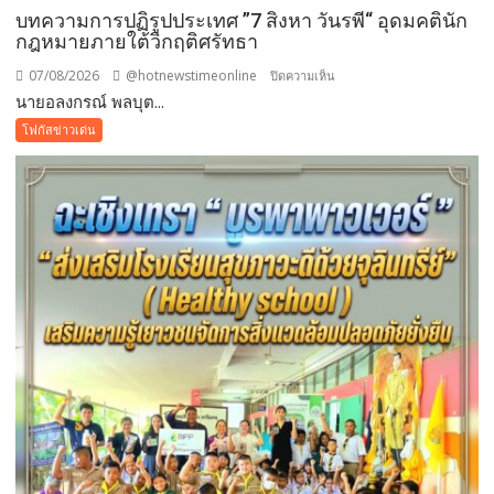
บทความการปฏิรูปประเทศ ”7 สิงหา วันรพี“ อุดมคตินัก
กฎหมายภายใต้วิกฤติศรัทธา
07/08/2026
@hotnewstimeonline
บน
ปิดความเห็น
นายอลงกรณ์ พลบุต...
บทความ
การ
โฟกัสข่าวเด่น
ปฏิรูป
ประเทศ
”7
สิง
หา
วัน
รพี“
อุดมคติ
นัก
กฎหมาย
ภาย
ใต้
วิกฤติ
ศรัทธา