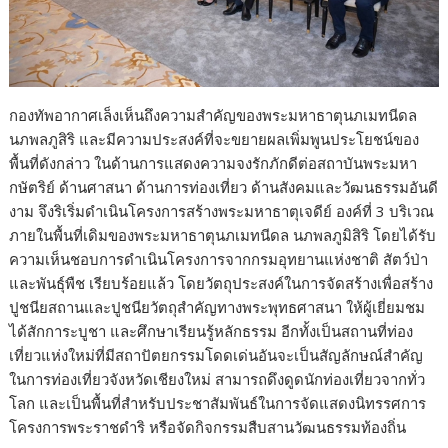
กองทัพอากาศเล็งเห็นถึงความสำคัญของพระมหาธาตุนภเมทนีดล
นภพลภูสิริ และมีความประสงค์ที่จะขยายผลเพิ่มพูนประโยชน์ของ
พื้นที่ดังกล่าว ในด้านการแสดงความจงรักภักดีต่อสถาบันพระมหา
กษัตริย์ ด้านศาสนา ด้านการท่องเที่ยว ด้านสังคมและวัฒนธรรมอันดี
งาม จึงริเริ่มดำเนินโครงการสร้างพระมหาธาตุเจดีย์ องค์ที่ 3 บริเวณ
ภายในพื้นที่เดิมของพระมหาธาตุนภเมทนีดล นภพลภูมิสิริ โดยได้รับ
ความเห็นชอบการดำเนินโครงการจากกรมอุทยานแห่งชาติ สัตว์ป่า
และพันธุ์พืช เรียบร้อยแล้ว โดยวัตถุประสงค์ในการจัดสร้างเพื่อสร้าง
ปูชนียสถานและปูชนียวัตถุสำคัญทางพระพุทธศาสนา ให้ผู้เยี่ยมชม
ได้สักการะบูชา และศึกษาเรียนรู้หลักธรรม อีกทั้งเป็นสถานที่ท่อง
เที่ยวแห่งใหม่ที่มีสถาปัตยกรรมโดดเด่นอันจะเป็นสัญลักษณ์สำคัญ
ในการท่องเที่ยวจังหวัดเชียงใหม่ สามารถดึงดูดนักท่องเที่ยวจากทั่ว
โลก และเป็นพื้นที่สำหรับประชาสัมพันธ์ในการจัดแสดงนิทรรศการ
โครงการพระราชดำริ หรือจัดกิจกรรมสืบสานวัฒนธรรมท้องถิ่น