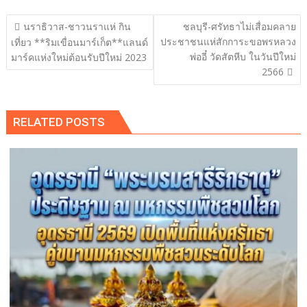
แนะแนว
นราธิวาส-ชาวนราแห่ กิน
ชลบุรี-ศรัทธาไม่เสื่อมคลาย
เรื่อง
ประชาชนแห่สักการะขอพรหลวง
เที่ยว **ริมเขื่อนมาร์เก็ต**แลนด์
พ่ออี๋ วัดสัตหีบ ในวันปีใหม่
มาร์คแห่งใหม่ต้อนรับปีใหม่ 2023
2566
RELATED POSTS