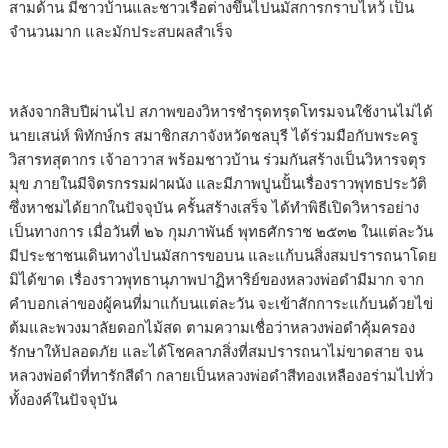
สามด้าน มีชาวบ้านและชาวเรือต่างขึ้นไปนมัสการกราบไหว้ เป็น
จำนวนมาก และมักประสบผลสำเร็จ
หลังจากสิบปีผ่านไป สภาพของวิหารชำรุดทรุดโทรมจนใช้งานไม่ได้
นายเสน่ห์ พิทักษ์กร สมาชิกสภาจังหวัดชลบุรี ได้ร่วมมือกับพระครู
วิสารทสุตากร เจ้าอาวาส พร้อมชาวบ้าน ร่วมกันสร้างเป็นวิหารจตุร
มุข ภายในมีจิตรกรรมฝาผนัง และมีภาพปูนปั้นเรื่องราวพุทธประวัติ
ซึ่งหาชมได้ยากในปัจจุบัน ครั้นสร้างเสร็จ ได้ทำพิธีเปิดวิหารอย่าง
เป็นทางการ เมื่อวันที่ ๒๖ กุมภาพันธ์ พุทธศักราช ๒๕๓๒ ในแต่ละวัน
มีประชาชนเดินทางไปนมัสการขอบน และแก้บนสิ่งสมปรารถนาโดย
มิได้ขาด เรื่องราวพุทธานุภาพปาฏิหาริย์ของหลวงพ่อดำมีมาก จาก
คำบอกเล่าของผู้คนที่มาแก้บนแต่ละวัน จะเข้าสักการะแก้บนด้วยไข่
ต้มและพวงมาลัยดอกไม้สด ตามความเชื่อว่าหลวงพ่อดำคุ้มครอง
รักษาให้ปลอดภัย และได้โชคลาภสิ่งที่สมปรารถนาไม่ขาดสาย จน
หลวงพ่อดำที่ทารักสีดำ กลายเป็นหลวงพ่อดำสีทองเหลืองอร่ามไปทั่ว
ทั้งองค์ในปัจจุบัน