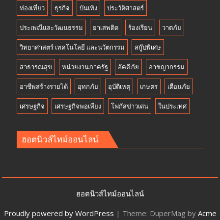
ท่องเที่ยว
ธุรกิจ
บันเทิง
ประวัติศาสตร์
ประเพณีและวัฒนธรรม
ยาเสพติด
ร้องเรียน
วาตภัย
วิทยาศาสตร์ เทคโนโลยี และนวัตกรรม
สกู๊ปพิเศษ
สาธารณสุข
หน่วยงานภาครัฐ
อัคคีภัย
อาชญากรรม
อาชีพสร้างรายได้
อุทกภัย
อุบัติเหตุ
เกษตร
เตือนภัย
เศรษฐกิจ
เศรษฐกิจพอเพียง
โฟกัสข่าวเด่น
ในประเทศ
ฮอตนิวส์ไทม์ออนไลน์
ฮอตนิวส์ไทม์ออนไลน์
Proudly powered by WordPress
|
Theme: DuperMag by
Acme