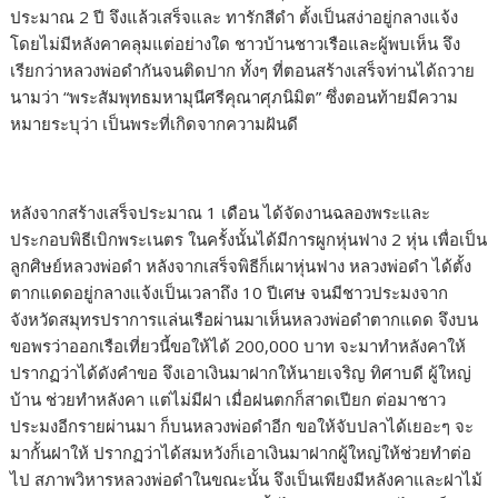
ประมาณ 2 ปี จึงแล้วเสร็จและ ทารักสีดำ ตั้งเป็นสง่าอยู่กลางแจ้ง
โดยไม่มีหลังคาคลุมแต่อย่างใด ชาวบ้านชาวเรือและผู้พบเห็น จึง
เรียกว่าหลวงพ่อดำกันจนติดปาก ทั้งๆ ที่ตอนสร้างเสร็จท่านได้ถวาย
นามว่า “พระสัมพุทธมหามุนีศรีคุณาศุภนิมิต” ซึ่งตอนท้ายมีความ
หมายระบุว่า เป็นพระที่เกิดจากความฝันดี
หลังจากสร้างเสร็จประมาณ 1 เดือน ได้จัดงานฉลองพระและ
ประกอบพิธีเบิกพระเนตร ในครั้งนั้นได้มีการผูกหุ่นฟาง 2 หุ่น เพื่อเป็น
ลูกศิษย์หลวงพ่อดำ หลังจากเสร็จพิธีก็เผาหุ่นฟาง หลวงพ่อดำ ได้ตั้ง
ตากแดดอยู่กลางแจ้งเป็นเวลาถึง 10 ปีเศษ จนมีชาวประมงจาก
จังหวัดสมุทรปราการแล่นเรือผ่านมาเห็นหลวงพ่อดำตากแดด จึงบน
ขอพรว่าออกเรือเที่ยวนี้ขอให้ได้ 200,000 บาท จะมาทำหลังคาให้
ปรากฏว่าได้ดังคำขอ จึงเอาเงินมาฝากให้นายเจริญ ทิศาบดี ผู้ใหญ่
บ้าน ช่วยทำหลังคา แต่ไม่มีฝา เมื่อฝนตกก็สาดเปียก ต่อมาชาว
ประมงอีกรายผ่านมา ก็บนหลวงพ่อดำอีก ขอให้จับปลาได้เยอะๆ จะ
มากั้นฝาให้ ปรากฏว่าได้สมหวังก็เอาเงินมาฝากผู้ใหญ่ให้ช่วยทำต่อ
ไป สภาพวิหารหลวงพ่อดำในขณะนั้น จึงเป็นเพียงมีหลังคาและฝาไม้