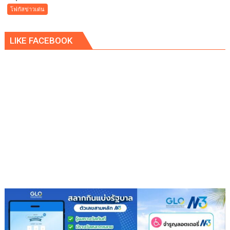
จ่อ
เทศบาล
โฟกัสข่าวเด่น
ฟ้อง
เมือง
ดำเนิน
คูคต
คดี
LIKE FACEBOOK
จัด
ทอด
ผ้าป่า
จาก
ขยะ
เปลี่ยน
กอง
ขยะ
เป็นก
อง
บุญ