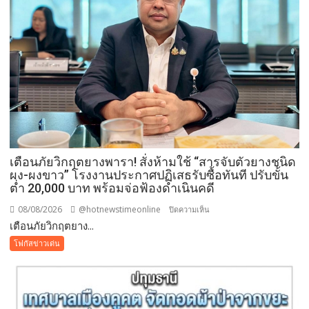
สวน
โลก
อุดรธานี
2569
เปิด
พื้นที่
แห่ง
ศรัทธา
คู่
ขนาน
มหกรรม
เตือนภัยวิกฤตยางพารา! สั่งห้ามใช้ “สารจับตัวยางชนิด
พืช
ผง-ผงขาว” โรงงานประกาศปฏิเสธรับซื้อทันที ปรับขั้น
สวน
ต่ำ 20,000 บาท พร้อมจ่อฟ้องดำเนินคดี
ระดับ
08/08/2026
@hotnewstimeonline
บน
ปิดความเห็น
โลก
เตือนภัยวิกฤตยาง...
เตือน
ภัย
โฟกัสข่าวเด่น
วิกฤต
ยางพารา!
สั่ง
ห้าม