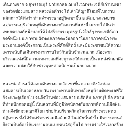
เดินทางจาก จ.สุพรรณบุรี มาปักกลด ณ บริเวณพระเจดีย์เก่าบนเขา
ของวัดช่องแสมสาร หลวงพ่อดำรง ได้เล่าให้ญาติโยมที่ไปกราบ
นมัสการให้ฟังว่า ท่านจำพรรษาอยู่วัดเขาขึ้น อ.เดิมบางนางบวช
จ.สุพรรณบุรี สาเหตุที่เดินทางมายังสถานที่แห่งนี้ เพราะได้ฝันว่า
เทพยดาองค์หนึ่งบอกให้ไปสร้างพระพุทธรูปไว้ใกล้ๆ พระเจดีย์เก่า
องค์หนึ่ง บนเขาชายฝั่งทะเลภาคตะวันออก “ในภายภาคหน้า พระ
ประธานองค์นี้จะกลายเป็นพระที่ศักดิ์สิทธิ์ และมีประชาชนให้ความ
เคารพนับถือเดินทางมากราบไหว้กันเป็นจำนวนมาก เนื่องจาก
บริเวณแห่งนี้มีความเหมาะสมที่จะบูรณะให้กลายเป็น แหล่งรักษาศีล
และความสงบให้กับชาวพุทธศาสนิกชนเป็นอย่างมาก
หลวงพ่อดำรง ได้ออกเดินทางจากวัดเขาขึ้น กว่าจะถึงวัดช่อง
แสมสารเป็นเวลาหลายวัน เพราะท่านเดินทางถึงหมู่บ้านติดทะเลที่ใด
ก็จะแวะดูเรื่อยไป จนถึงบ้านช่องแสมสาร อ.สัตหีบ จ.ชลบุรี คือ สถาน
ที่ท่านปักกลดอยู่นี้ เป็นสถานที่มีภูมิทัศน์ตรงกับสภาพที่ท่านนิมิตฝัน
ท่านจึงชักชวนญาติโยม ช่วยกันบริจาควัสดุในการสร้างพระพุทธ
ปฏิมากร ซึ่งได้รับศรัทธาร่วมมือด้วยดี ในสมัยนั้นยังไม่มีทางรถยนต์
จึงจำเป็นต้องใช้แรงงานคนแบกขนวัสดุขึ้นไป การสร้างใช้เวลาสร้าง