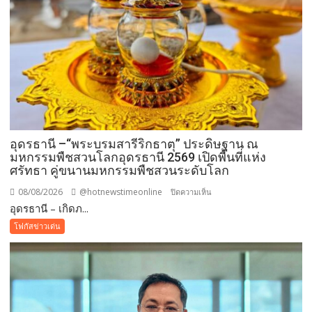
อุดรธานี –“พระบรมสารีริกธาตุ” ประดิษฐาน ณ
มหกรรมพืชสวนโลกอุดรธานี 2569 เปิดพื้นที่แห่ง
ศรัทธา คู่ขนานมหกรรมพืชสวนระดับโลก
08/08/2026
@hotnewstimeonline
บน
ปิดความเห็น
อุดรธานี – เกิดภ...
อุดรธานี
–“พระบรม
โฟกัสข่าวเด่น
สารีริกธาตุ”
ประดิษฐาน
ณ
มหกรรม
พืช