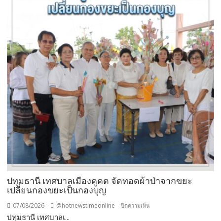
ใช้
“สาร
จับ
ตัว
ยาง
ชนิด
ผง-
ผงขาว”
โรงงาน
ประกาศ
ปฏิเสธ
รับ
ซื้อ
ทันที
ปรับ
ขั้น
ต่ำ
ปทุมธานี เทศบาลเมืองคูคต จัดทอดผ้าป่าจากขยะ
20,000
เปลี่ยนกองขยะเป็นกองบุญ
บาท
07/08/2026
@hotnewstimeonline
บน
ปิดความเห็น
พร้อม
ปทุมธานี เทศบาลเ...
ปทุมธานี