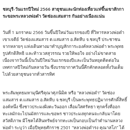
ชลบุรี-วันแรกปีใหม่ 2566 สาธุชนและนักท่องเที่ยวแห่ขึ้นเขาสักกา
ระขอพระหลวงพ่อดำ วัดช่องแสมสาร กันอย่างเนืองแน่น
วันที่ 1 มกราคม 2566 วันขึ้นปีใหม่วันแรกของปี ที่วิหารหลวงพ่อดำ
เขาเจดีย์ วัดช่องแสมสาร ต.แสมสาร อ.สัตหีบ จ.ชลบุรี ประชาชน
จากหลายๆ แห่งเดินทางมาทำบุญสักการะองค์หลวงพ่อดำ พระพุทธ
รูปศักดิสิทธิ และท้าวเวสสุวรรณ รวยให้พอใจ อย่างไม่ขาดสาย
เนื่องจากวันนี้เป็นวันปีใหม่วันแรกของปีและเป็นวันหยุดติดต่อใน
เทศกาลปีใหม่กันหลายวัน ซึ่งบรรยากาศวันนี้คึกคักตลอดทั้งวันเต็ม
ไปด้วยสาธุชนจากทั่วสารทิศ
พระสัมพุทธมหามุนีศรีคุณาศุภนิมิต หรือ “หลวงพ่อดำ” วัดช่อง
แสมสาร ต.แสมสาร อ.สัตหีบ จ.ชลบุรี เป็นพระพุทธปฏิมากรศักดิ์สิทธิ์
องค์หนึ่ง ซึ่งชาวประมงฝั่งตะวันออก เลื่อมใสศรัทธา ทุกครั้งที่ออก
ทะเลมักจะไปนมัสการและขอพร ชาวประมงทุกคนจะกลับมาโดย
สวัสดิภาพ มีโชคได้สินทรัพย์จากทะเลเป็นกอบเป็นกำตำนานหลวง
พ่อดำ ระบุว่า เมื่อปีพุทธศักราช 2501 “หลวงพ่อดำรง คุณาสโภ” ได้