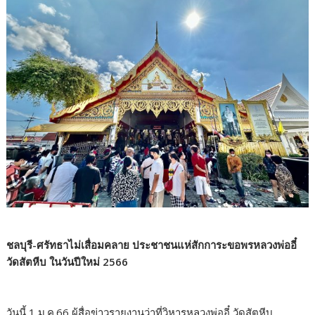
ชลบุรี-ศรัทธาไม่เสื่อมคลาย ประชาชนแห่สักการะขอพรหลวงพ่ออี๋
วัดสัตหีบ ในวันปีใหม่ 2566
วันนี้ 1 ม.ค.66 ผู้สื่อข่าวรายงานว่าที่วิหารหลวงพ่ออี๋ วัดสัตหีบ