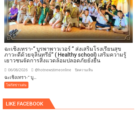
ฉะเชิงเทรา-​“ บูรพาพาวเวอร์ ” ส่งเสริมโรงเรียนสุข
ภาวะดีด้วยจุลินทรีย์” ( Healthy school) เสริมความรู้
เยาวชนจัดการสิ่งแวดล้อมปลอดภัยยั่งยืน
06/08/2026
@hotnewstimeonline
บน
ปิดความเห็น
ฉะเชิงเทรา-​“ บู...
ฉะเชิงเทรา-​
“
โฟกัสข่าวเด่น
บูร
พา
LIKE FACEBOOK
พา
ว
เวอร์
”
ส่ง
เสริม