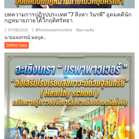
บทความการปฏิรูปประเทศ ”7 สิงหา วันรพี“ อุดมคตินัก
กฎหมายภายใต้วิกฤติศรัทธา
07/08/2026
@hotnewstimeonline
บน
ปิดความเห็น
นายอลงกรณ์ พลบุต...
บทความ
การ
โฟกัสข่าวเด่น
ปฏิรูป
ประเทศ
”7
สิง
หา
วัน
รพี“
อุดมคติ
นัก
กฎหมาย
ภาย
ใต้
วิกฤติ
ศรัทธา