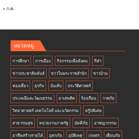
« ก.ค.
หมวดหมู่
การศึกษา
การเมือง
กิจกรรมเพื่อสังคม
กีฬา
ข่าวประชาสัมพันธ์
ข่าวในพระราชสำนัก
ชาวบ้าน
ท่องเที่ยว
ธุรกิจ
บันเทิง
ประวัติศาสตร์
ประเพณีและวัฒนธรรม
ยาเสพติด
ร้องเรียน
วาตภัย
วิทยาศาสตร์ เทคโนโลยี และนวัตกรรม
สกู๊ปพิเศษ
สาธารณสุข
หน่วยงานภาครัฐ
อัคคีภัย
อาชญากรรม
อาชีพสร้างรายได้
อุทกภัย
อุบัติเหตุ
เกษตร
เตือนภัย