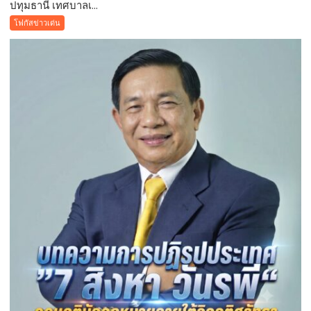
ปทุมธานี เทศบาลเ...
ปทุมธานี
เทศบาล
โฟกัสข่าวเด่น
เมือง
คูคต
จัด
ทอด
ผ้าป่า
จาก
ขยะ
เปลี่ยน
กอง
ขยะ
เป็นก
อง
บุญ