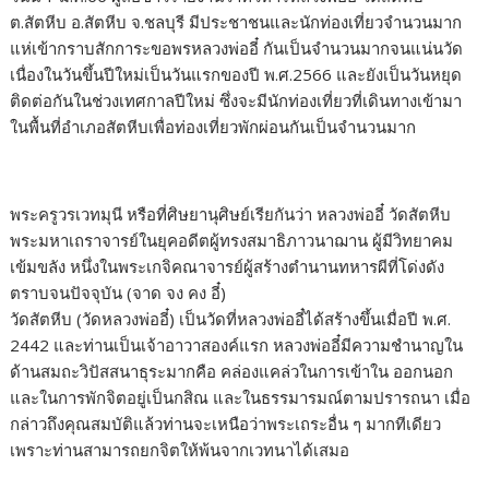
ต.สัตหีบ อ.สัตหีบ จ.ชลบุรี มีประชาชนและนักท่องเที่ยวจำนวนมาก
แห่เข้ากราบสักการะขอพรหลวงพ่ออี๋ กันเป็นจำนวนมากจนแน่นวัด
เนื่องในวันขึ้นปีใหม่เป็นวันแรกของปี พ.ศ.2566 และยังเป็นวันหยุด
ติดต่อกันในช่วงเทศกาลปีใหม่ ซึ่งจะมีนักท่องเที่ยวที่เดินทางเข้ามา
ในพื้นที่อำเภอสัตหีบเพื่อท่องเที่ยวพักผ่อนกันเป็นจำนวนมาก
พระครูวรเวทมุนี หรือที่ศิษยานุศิษย์เรียกันว่า หลวงพ่ออี๋ วัดสัตหีบ
พระมหาเถราจารย์ในยุคอดีตผู้ทรงสมาธิภาวนาฌาน ผู้มีวิทยาคม
เข้มขลัง หนึ่งในพระเกจิคณาจารย์ผู้สร้างตำนานทหารผีที่โด่งดัง
ตราบจนปัจจุบัน (จาด จง คง อี๋)
วัดสัตหีบ (วัดหลวงพ่ออี๋) เป็นวัดที่หลวงพ่ออี๋ได้สร้างขึ้นเมื่อปี พ.ศ.
2442 และท่านเป็นเจ้าอาวาสองค์แรก หลวงพ่ออี๋มีความชำนาญใน
ด้านสมถะวิปัสสนาธุระมากคือ คล่องแคล่วในการเข้าใน ออกนอก
และในการพักจิตอยู่เป็นกสิณ และในธรรมารมณ์ตามปรารถนา เมื่อ
กล่าวถึงคุณสมบัติแล้วท่านจะเหนือว่าพระเถระอื่น ๆ มากทีเดียว
เพราะท่านสามารถยกจิตให้พ้นจากเวทนาได้เสมอ