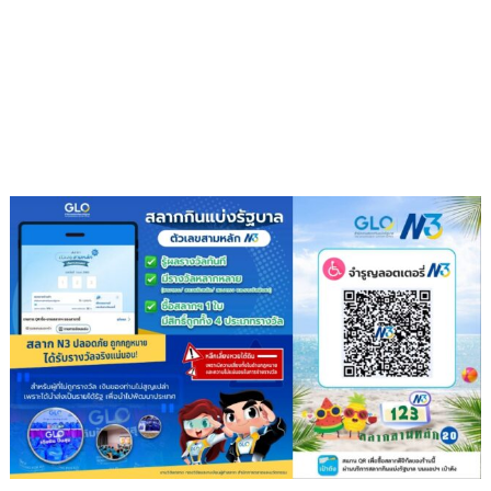
โรงเรียน
สุข
ภาวะ
ดี
ด้วย
จุลินทรีย์”
(
Healthy
school)
เสริม
ความ
รู้
เยาวชน
จัดการ
สิ่ง
แวดล้อม
ปลอดภัย
ยั่งยืน