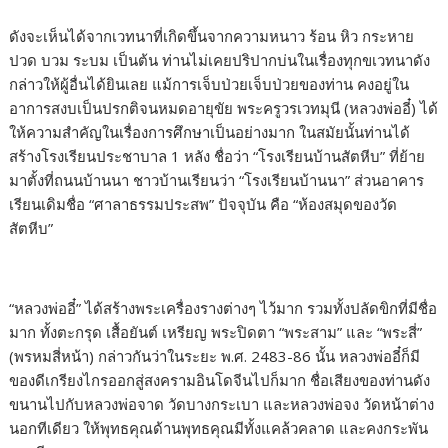
ดังจะเห็นได้จากเวทนาที่เกิดขึ้นจากความหนาว ร้อน หิว กระหาย
ปวด บวม ระบม เป็นต้น ท่านไม่เคยปริปากบ่นในเรื่องทุกขเวทนาดัง
กล่าวให้ผู้อื่นได้ยินเลย แม้การเจ็บป่วยเจ็บป่วยของท่าน คงอยู่ใน
อาการสงบเป็นปรกติจนหมดอายุขัย พระครูวรเวทมุนี (หลวงพ่ออี๋) ได้
ให้ความสำคัญในเรื่องการศึกษาเป็นอย่างมาก ในสมัยนั้นท่านได้
สร้างโรงเรียนประชาบาล 1 หลัง ชื่อว่า “โรงเรียนบ้านสัตหีบ” ที่ย้าย
มาตั้งที่ถนนบ้านนา ชาวบ้านเรียนว่า “โรงเรียนบ้านนา” ส่วนอาคาร
เรียนเดิมชื่อ “ศาลาธรรมประสพ” ปัจจุบัน คือ “ห้องสมุดของวัด
สัตหีบ”
“หลวงพ่ออี๋” ได้สร้างพระเครื่องรางต่างๆ ไว้มาก รวมทั้งปลัดขิกที่มีชื่อ
มาก ทั้งตะกรุด เสื้อยันต์ เหรียญ พระปิดตา “พระสาม” และ “พระสี่”
(พรหมสี่หน้า) กล่าวกันว่าในระยะ พ.ศ. 2483-86 นั้น หลวงพ่ออี๋ก็มี
ของดีเกรียงไกรออกสู่สงครามอินโดจีนไปก็มาก ชื่อเสียงของท่านดัง
ขนานไปกับหลวงพ่อจาด วัดบางกระเบา และหลวงพ่อจง วัดหน้าต่าง
นอกทีเดียว ให้พุทธคุณด้านพุทธคุณมีทั้งแคล้วคลาด และคงกระพัน