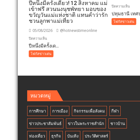
ปีหนึ่งมีครั้งเดียว! 12 สิงหาคม แม่
บน
ปิดความเห็น
เข้าฟรี สวนนงนุชพัทยา มอบของ
ปทุมธานี เทศบ
ปทุมธา
ขวัญวันแม่แห่งชาติ แทนคำว่ารัก
เทศบา
ชวนลูกพาแม่เที่ยว
โฟกัสข่าวเด่น
เมือง
05/08/2026
@hotnewstimeonline
คูคต
บน
ปิดความเห็น
เดิน
ปีหนึ่งมีครั้งเด...
ปี
หน้า
หนึ่ง
โฟกัสข่าวเด่น
แก้
มี
ปัญหา
ครั้ง
ผู้
เดียว!
เร่ร่อน
12
สร้าง
สิงหาคม
ความ
แม่
หมวดหมู่
ปลอดภ
เข้า
ประช
ฟรี
การศึกษา
การเมือง
กิจกรรมเพื่อสังคม
กีฬา
สวน
นงนุช
ข่าวประชาสัมพันธ์
ข่าวในพระราชสำนัก
ชาวบ้าน
พัทยา
มอบ
ท่องเที่ยว
ธุรกิจ
บันเทิง
ประวัติศาสตร์