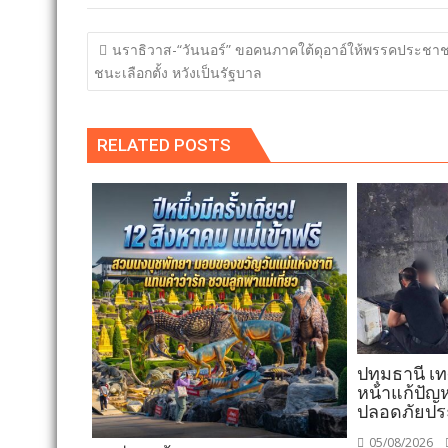
แนะแนว
นราธิวาส-“วันนอร์” ขอคนภาคใต้ดุอาอ์ให้พรรคประชาช
เรื่อง
ชนะเลือกตั้ง หวังเป็นรัฐบาล
RELATED POSTS
ปทุมธานี เ
หน้าแก้ปัญห
ปลอดภัยป
05/08/2026