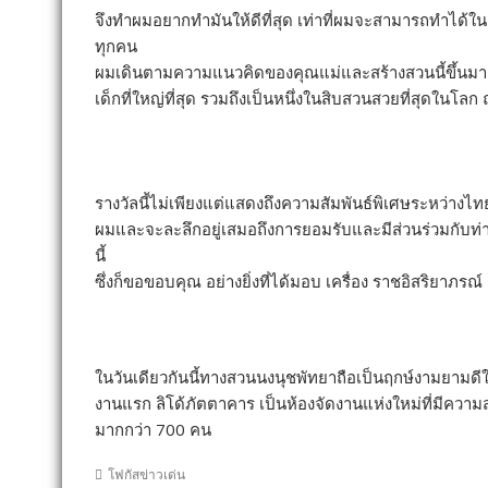
จึงทำผมอยากทำมันให้ดีที่สุด เท่าที่ผมจะสามารถทำได
ทุกคน
ผมเดินตามความแนวคิดของคุณแม่และสร้างสวนนี้ขึ้นมา ทำ
เด็กที่ใหญ่ที่สุด รวมถึงเป็นหนึ่งในสิบสวนสวยที่สุดในโลก 
รางวัลนี้ไม่เพียงแต่แสดงถึงความสัมพันธ์พิเศษระหว่างไ
ผมและจะละลึกอยู่เสมอถึงการยอมรับและมีส่วนร่วมกับท
นี้
ซึ่งก็ขอขอบคุณ อย่างยิ่งที่ได้มอบ เครื่อง ราชอิสริยาภรณ์
ในวันเดียวกันนี้ทางสวนนงนุชพัทยาถือเป็นฤกษ์งามยามดีใ
งานแรก ลิโด้ภัตตาคาร เป็นห้องจัดงานแห่งใหม่ที่มีความ
มากกว่า 700 คน
โฟกัสข่าวเด่น