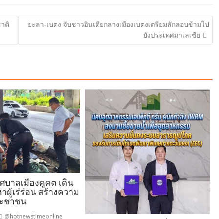
าติ
ยะลา-เบตง จับชาวอินเดียกลางเมืองเบตงเตรียมลักลอบข้ามไป
ยังประเทศมาเลเซีย
ทศบาลเมืองคูคต เดิน
าผู้เร่ร่อน สร้างความ
ระชาชน
@hotnewstimeonline