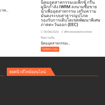
นิคมอุตสาหกรรมเอเพ็กซ์ กรีน
ผนึกกำลัง IWRM ลงนามซื้อขาย
าลเ...
นี
น้ำเพื่ออุตสาหกรรม เสริมความ
ล
มั่นคงระบบสาธารณูปโภค
รองรับการเติบโตเขตพัฒนาพิเศษ
ภาคตะวันออก (EEC)
05/08/2026
@hotnewstimeonline
บน
ปิดความเห็น
​นิคมอุตสาหกรรมเ...
นิคม
โฟกัสข่าวเด่น
อุตสาหกรรม
เอ
เพ็ก
ซ์
ฮอตนิวส์ไทม์ออนไลน์
ัย
กรีน
าชน
ผนึก
กำลัง
IWRM
ลง
นาม
ซื้อ