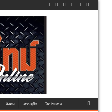
แห่งชาติ แทนคำว่ารัก ชวนลูกพาแม่เที่ยว
สังคม
เศรษฐกิจ
ในประเทศ