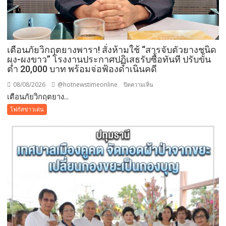
ศรัทธา
คู่
ขนาน
มหกรรม
เตือนภัยวิกฤตยางพารา! สั่งห้ามใช้ “สารจับตัวยางชนิด
พืช
ผง-ผงขาว” โรงงานประกาศปฏิเสธรับซื้อทันที ปรับขั้น
สวน
ต่ำ 20,000 บาท พร้อมจ่อฟ้องดำเนินคดี
ระดับ
08/08/2026
@hotnewstimeonline
บน
ปิดความเห็น
โลก
เตือนภัยวิกฤตยาง...
เตือน
ภัย
โฟกัสข่าวเด่น
วิกฤต
ยางพารา!
สั่ง
ห้าม
ใช้
“สาร
จับ
ตัว
ยาง
ชนิด