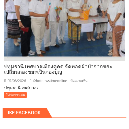
ผง-
ผงขาว”
โรงงาน
ประกาศ
ปฏิเสธ
รับ
ซื้อ
ทันที
ปรับ
ขั้น
ต่ำ
ปทุมธานี เทศบาลเมืองคูคต จัดทอดผ้าป่าจากขยะ
20,000
เปลี่ยนกองขยะเป็นกองบุญ
บาท
07/08/2026
@hotnewstimeonline
บน
ปิดความเห็น
พร้อม
ปทุมธานี เทศบาลเ...
ปทุมธานี
จ่อ
เทศบาล
โฟกัสข่าวเด่น
ฟ้อง
เมือง
ดำเนิน
คูคต
คดี
LIKE FACEBOOK
จัด
ทอด
ผ้าป่า