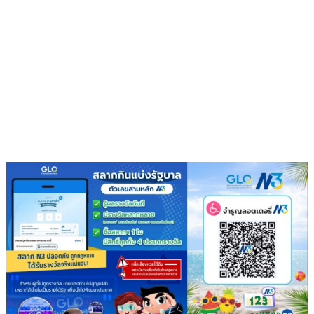
จาก
ขยะ
เปลี่ยน
กอง
ขยะ
เป็นก
อง
บุญ