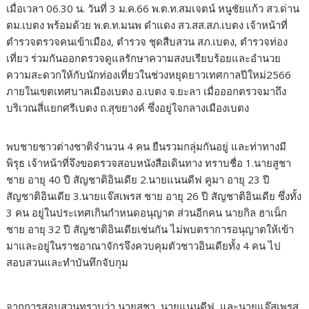
เมื่อเวลา 06.30 น. วันที่ 3 ม.ค.66 พ.ต.ท.สมเจตน์ หนูชัยแก้ว สว.ด่าน
ตม.เบตง พร้อมด้วย พ.ต.ท.มนพ ดำแดง สว.สส.สภ.เบตง เจ้าหน้าที่
ตำรวจตรวจคนเข้าเมือง, ตำรวจ ชุดสืบสวน สภ.เบตง, ตำรวจท่อง
เที่ยว ร่วมกันออกตรวจดูแลรักษาความสงบเรียบร้อยและอำนวย
ความสะดวกให้กับนักท่องเที่ยวในช่วงหยุดยาวเทศกาลปีใหม่2566
ภายในเขตเทศบาลเมืองเบตง อ.เบตง จ.ยะลา เมื่อออกตรวจมาถึง
บริเวณสี่แยกศรีเบตง ถ.สุขยางค์ ซึ่งอยู่ใจกลางเมืองเบตง
พบชายชาวต่างชาติจำนวน 4 คน ยืนรวมกลุ่มกันอยู่ และท่าทางมี
พิรุธ เจ้าหน้าที่จึงขอตรวจสอบหนังสือเดินทาง ทราบชื่อ 1.นายสูชา
ชาย อายุ 40 ปี สัญชาติอินเดีย 2.นายแนนดีฟ คูมา อายุ 23 ปี
สัญชาติอินเดีย 3.นายแจ๊สเพรส ชาย อายุ 26 ปี สัญชาติอินเดีย ซึ่งทั้ง
3 คน อยู่ในประเทศเกินกำหนดอนุญาต ส่วนอีกคน นายกิล ฮาเน็ก
ชาย อายุ 32 ปี สัญชาติอินเดียเช่นกัน ไม่พบตราการอนุญาตให้เข้า
มาและอยู่ในราชอาณาจักรจึงควบคุมตัวชาวอินเดียทั้ง 4 คน ไป
สอบสวนและทำบันทึกจับกุม
จากการสอบสวนทราบว่า นายสูชา, นายแนนดีฟ, และนายแจ๊สเพรส