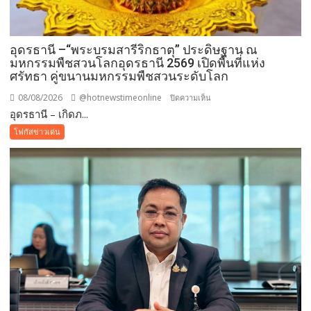
อุดรธานี –“พระบรมสารีริกธาตุ” ประดิษฐาน ณ
มหกรรมพืชสวนโลกอุดรธานี 2569 เปิดพื้นที่แห่ง
ศรัทธา คู่ขนานมหกรรมพืชสวนระดับโลก
08/08/2026
@hotnewstimeonline
บน
ปิดความเห็น
อุดรธานี – เกิดภ...
อุดรธานี
–“พระบรม
โฟกัสข่าวเด่น
สารีริกธาตุ”
ประดิษฐาน
ณ
มหกรรม
พืช
สวน
โลก
อุดรธานี
2569
เปิด
พื้นที่
แห่ง