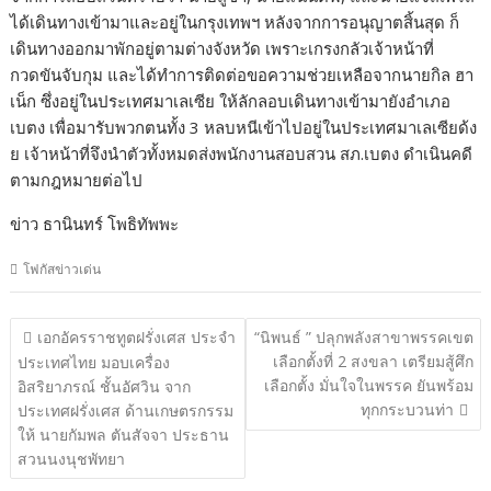
ได้เดินทางเข้ามาและอยู่ในกรุงเทพฯ หลังจากการอนุญาตสิ้นสุด ก็
เดินทางออกมาพักอยู่ตามต่างจังหวัด เพราะเกรงกลัวเจ้าหน้าที่
กวดขันจับกุม และได้ทำการติดต่อขอความช่วยเหลือจากนายกิล ฮา
เน็ก ซึ่งอยู่ในประเทศมาเลเซีย ให้ลักลอบเดินทางเข้ามายังอำเภอ
เบตง เพื่อมารับพวกตนทั้ง 3 หลบหนีเข้าไปอยู่ในประเทศมาเลเซียด้ง
ย เจ้าหน้าที่จึงนำตัวทั้งหมดส่งพนักงานสอบสวน สภ.เบตง ดำเนินคดี
ตามกฎหมายต่อไป
ข่าว ธานินทร์ โพธิทัพพะ
โฟกัสข่าวเด่น
แนะแนว
เอกอัครราชทูตฝรั่งเศส ประจำ
“นิพนธ์ ” ปลุกพลังสาขาพรรคเขต
เรื่อง
เลือกตั้งที่ 2 สงขลา เตรียมสู้ศึก
ประเทศไทย มอบเครื่อง
เลือกตั้ง มั่นใจในพรรค ยันพร้อม
อิสริยาภรณ์ ชั้นอัศวิน จาก
ทุกกระบวนท่า
ประเทศฝรั่งเศส ด้านเกษตรกรรม
ให้ นายกัมพล ตันสัจจา ประธาน
สวนนงนุชพัทยา