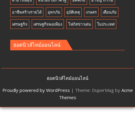
สาธารณสุข
หน่วยงานภาครัฐ
อัคคีภัย
อาชญากรรม
อาชีพสร้างรายได้
อุทกภัย
อุบัติเหตุ
เกษตร
เตือนภัย
เศรษฐกิจ
เศรษฐกิจพอเพียง
โฟกัสข่าวเด่น
ในประเทศ
ฮอตนิวส์ไทม์ออนไลน์
ฮอตนิวส์ไทม์ออนไลน์
Proudly powered by WordPress
|
Theme: DuperMag by
Acme
Themes