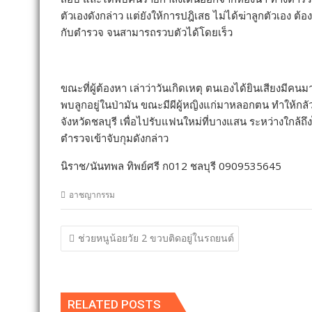
ตัวเองดังกล่าว แต่ยังให้การปฎิเสธ ไม่ได้ฆ่าลูกตัวเอ
กับตำรวจ จนสามารถรวบตัวได้โดยเร็ว
ขณะที่ผู้ต้องหา เล่าว่าวันเกิดเหตุ ตนเองได้ยินเสียงมีค
พบลูกอยู่ในป่ามัน ขณะมีผีผู้หญิงแก่มาหลอกตน ทำให้กลัววิ
จังหวัดชลบุรี เพื่อไปรับแฟนใหม่ที่บางแสน ระหว่างใกล้ถ
ตำรวจเข้าจับกุมดังกล่าว
นิราช/นันทพล ทิพย์ศรี ก012 ชลบุรี 0909535645
อาชญากรรม
แนะแนว
ช่วยหนูน้อยวัย 2 ขวบติดอยู่ในรถยนต์
เรื่อง
RELATED POSTS