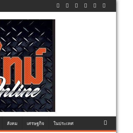
แห่งชาติ แทนคำว่ารัก ชวนลูกพาแม่เที่ยว
สังคม
เศรษฐกิจ
ในประเทศ