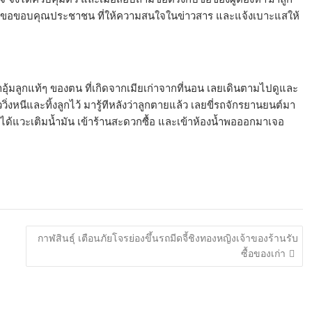
ง ต้องขอขอบคุณประชาชน ที่ให้ความสนใจในข่าวสาร และแจ้งเบาะแสให้
นมาอุ้มลูกแท้ๆ ของตน ที่เกิดจากเมียเก่าจากที่นอน เลยเดินตามไปดูและ
่งหนีและทิ้งลูกไว้ มารู้ทีหลังว่าลูกตายแล้ว เลยขี่รถจักรยานยนต์มา
ึงได้แวะเติมน้ำมัน เข้าร้านสะดวกซื้อ และเข้าห้องน้ำพอออกมาเจอ
กาฬสินธุ์ เตือนภัยโจรย่องขึ้นรถมีดจี้ชิงทองหญิงเจ้าของร้านรับ
ซื้อของเก่า