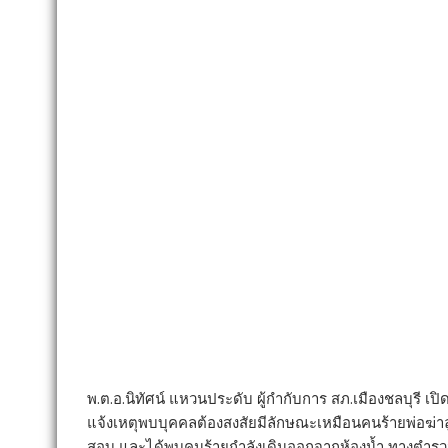
พ.ต.อ.นิทัศน์ แหวนประดับ ผู้กำกับการ สภ.เมืองชลบุรี เปิด
แจ้งเหตุพบบุคคลต้องสงสัยมีลักษณะเหมือนคนร้ายพ่อฆ่าลู
สอบ และได้พบคนร้ายกำลังเดินออกจากห้องน้ำ ทางตำรวจ จ