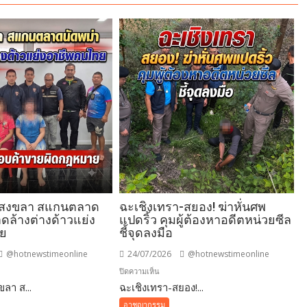
.สงขลา สแกนตลาด
ฉะเชิงเทรา-สยอง! ฆ่าหั่นศพ
ดล้างต่างด้าวแย่ง
แปดริ้ว คุมผู้ต้องหาอดีตหน่วยซีล
ทย
ชี้จุดลงมือ
@hotnewstimeonline
24/07/2026
@hotnewstimeonline
บน
ปิดความเห็น
ลา ส...
-
ฉะเชิงเทรา-สยอง!...
ฉะเชิงเทรา-
ขลา
สยอง!
อาชญากรรม