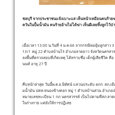
ชลบุรี จากประชาชนแจ้งเบาะแส เห็นหน้าเหมือนคนร้ายฆ่า
ควันในปั้มน้ำมัน คนร้ายอ้างไม่ได้ฆ่า เห็นผีเลยทิ้งลูกไว้ป่
เมื่อเวลา 13.00 น.วันที่ 4 ม.ค.66 จากกรณีพ่ออุ้มลูกสา
13/1 หมู่ 22 ตำบลบ้านไร่ อำเภอลาดยาว จังหวัดนครสวร
ลงพื้นที่ตรวจสอบที่เกิดเหตุ ได้ทราบชื่อ เด็กผู้เสียชีวิต
นนท์ อายุ 27 ปี
คืบหน้าล่าสุด วันนี้พ.ต.อ.นิทัศน์ แหวนประดับ ผกก. สภ.เม
มน้ำมัน ปตท.หนองข้างคอก หมู่ 1 ตำบลบ้านสวน อำเภอเมือ
หมายเลขทะเบียน 1 กภ นครสวรรค์ เป็นไปตามที่สภ.ลา
ในร่างกาย แต่ยังให้การปฏิเสธ