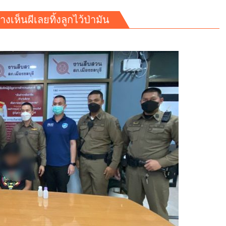
งเห็นผีเลยทิ้งลูกไว้ป่ามัน