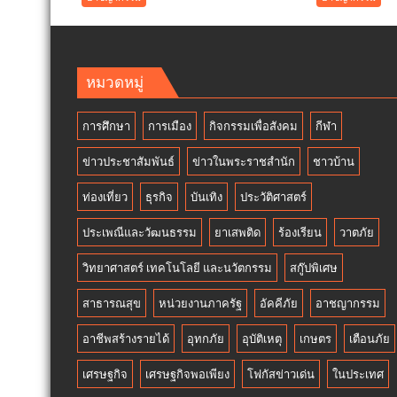
รวบ
สแกน
ตัวการ
ตลาด
ใหญ่
นัด
ขน
พม่า
หมวดหมู่
ต่างด้าว
กวาดล
จีน
ต่างด้า
การศึกษา
การเมือง
กิจกรรมเพื่อสังคม
กีฬา
ลักลอบ
แย่ง
ส่ง
อาชีพ
ข่าวประชาสัมพันธ์
ข่าวในพระราชสำนัก
ชาวบ้าน
ออก
คน
มาเลเซีย
ไทย
ท่องเที่ยว
ธุรกิจ
บันเทิง
ประวัติศาสตร์
ประเพณีและวัฒนธรรม
ยาเสพติด
ร้องเรียน
วาตภัย
วิทยาศาสตร์ เทคโนโลยี และนวัตกรรม
สกู๊ปพิเศษ
สาธารณสุข
หน่วยงานภาครัฐ
อัคคีภัย
อาชญากรรม
อาชีพสร้างรายได้
อุทกภัย
อุบัติเหตุ
เกษตร
เตือนภัย
เศรษฐกิจ
เศรษฐกิจพอเพียง
โฟกัสข่าวเด่น
ในประเทศ