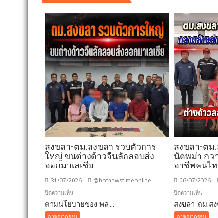
สงขลา-ตม.สงขลา รวบตัวการ
สงขลา-ตม
ใหญ่ ขนต่างด้าวจีนลักลอบส่ง
นัดพม่า กวา
ออกมาเลเซีย
อาชีพคนไ
31/07/2026
@hotnewstimeonline
26/07/2026
บน
บน
ปิดความเห็น
ปิดความเห็น
ตามนโยบายของ พล....
สงขลา-
สงขลา-ตม.สงข
สงขลา
ตม.สงขลา
ตม.สง
อาชญากรรม
อาชญากรรม