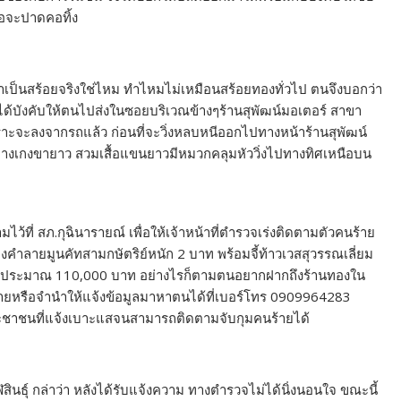
ือจะปาดคอทิ้ง
ว่าเป็นสร้อยจริงใช่ไหม ทำไหมไม่เหมือนสร้อยทองทั่วไป ตนจึงบอกว่า
ก็ได้บังคับให้ตนไปส่งในซอยบริเวณข้างๆร้านสุพัฒน์มอเตอร์ สาขา
เพราะจะลงจากรถแล้ว ก่อนที่จะวิ่งหลบหนีออกไปทางหน้าร้านสุพัฒน์
่งกางเกงขายาว สวมเสื้อแขนยาวมีหมวกคลุมหัววิ่งไปทางทิศเหนือบน
้ที่ สภ.กุฉินารายณ์ เพื่อให้เจ้าหน้าที่ตำรวจเร่งติดตามตัวคนร้าย
องคำลายมูนคัทสามกษัตริย์หนัก 2 บาท พร้อมจี้ท้าวเวสสุวรรณเลี่ยม
ค่าประมาณ 110,000 บาท อย่างไรก็ตามตนอยากฝากถึงร้านทองใน
ไปขายหรือจำนำให้แจ้งข้อมูลมาหาตนได้ที่เบอร์โทร 0909964283
ระชาชนที่แจ้งเบาะแสจนสามารถติดตามจับกุมคนร้ายได้
ินธุ์ กล่าว่า หลังได้รับแจ้งความ ทางตำรวจไม่ได้นิ่งนอนใจ ขณะนี้