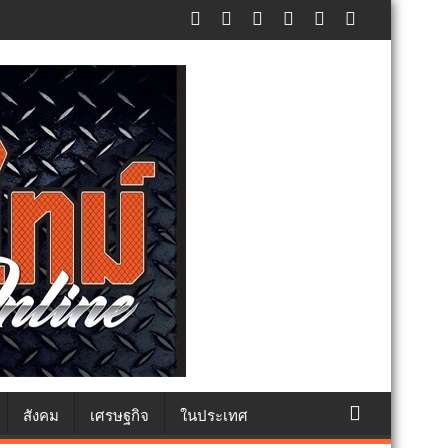
ัทธา
สังคม
เศรษฐกิจ
ในประเทศ