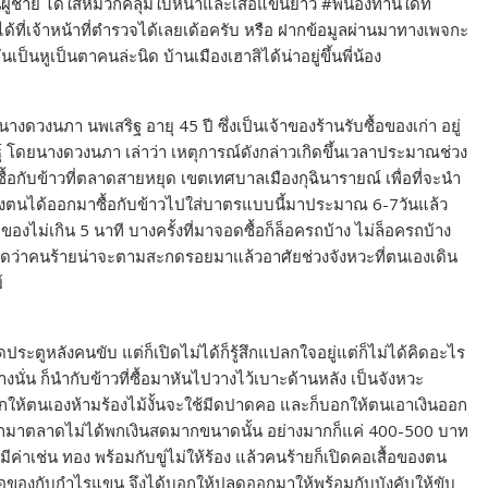
ผู้ชาย ได้ใส่หมวกคลุมใบหน้าและเสื้อแขนยาว #พี่น้องท่านใดที่
ได้ที่เจ้าหน้าที่ตำรวจได้เลยเด้อครับ หรือ ฝากข้อมูลผ่านมาทางเพจกะ
ป็นหูเป็นตาคนล่ะนิด บ้านเมืองเฮาสิได้น่าอยู่ขึ้นพี่น้อง
อนางดวงนภา นพเสริฐ อายุ 45 ปี ซึ่งเป็นเจ้าของร้านรับซื้อของเก่า อยู่
นธุ์ โดยนางดวงนภา เล่าว่า เหตุการณ์ดังกล่าวเกิดขึ้นเวลาประมาณช่วง
ื้อกับข้าวที่ตลาดสายหยุด เขตเทศบาลเมืองกุฉินารายณ์ เพื่อที่จะนำ
ซึ่งตนได้ออกมาซื้อกับข้าวไปใส่บาตรแบบนี้มาประมาณ 6-7วันแล้ว
ไม่เกิน 5 นาที บางครั้งที่มาจอดซื้อก็ล็อครถบ้าง ไม่ล็อครถบ้าง
้ คาดว่าคนร้ายน่าจะตามสะกดรอยมาแล้วอาศัยช่วงจังหวะที่ตนเองเดิน
์
ประตูหลังคนขับ แต่ก็เปิดไม่ได้ก็รู้สึกแปลกใจอยู่แต่ก็ไม่ได้คิดอะไร
งนั่น ก็นำกับข้าวที่ซื้อมาหันไปวางไว้เบาะด้านหลัง เป็นจังหวะ
บอกให้ตนเองห้ามร้องไม้งั้นจะใช้มีดปาดคอ และก็บอกให้ตนเอาเงินออก
กมาตลาดไม่ได้พกเงินสดมากขนาดนั้น อย่างมากก็แค่ 400-500 บาท
ค่าเช่น ทอง พร้อมกับขู่ไม่ให้ร้อง แล้วคนร้ายก็เปิดคอเสื้อของตน
บนคอของกับกำไรแขน จึงได้บอกให้ปลดออกมาให้พร้อมกับบังคับให้ขับ