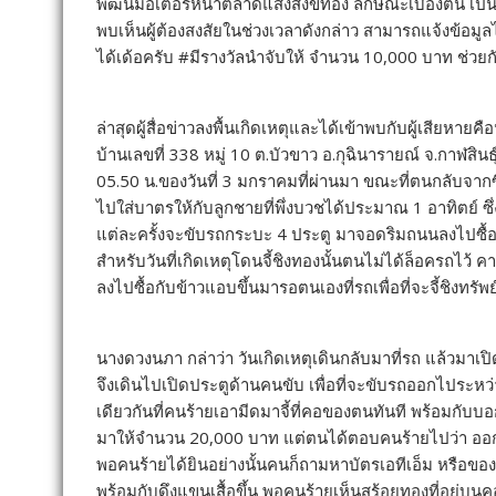
พัฒน์มอเตอร์หน้าตลาดแสงสังข์ทอง ลักษณะเบื้องต้น เป็น
พบเห็นผู้ต้องสงสัยในช่วงเวลาดังกล่าว สามารถแจ้งข้อมูล
ได้เด้อครับ #มีรางวัลนำจับให้ จำนวน 10,000 บาท ช่วยกันเ
ล่าสุดผู้สื่อข่าวลงพื้นเกิดเหตุและได้เข้าพบกับผู้เสียหายคื
บ้านเลขที่ 338 หมู่ 10 ต.บัวขาว อ.กุฉินารายณ์ จ.กาฬสิ
05.50 น.ของวันที่ 3 มกราคมที่ผ่านมา ขณะที่ตนกลับจากซ
ไปใส่บาตรให้กับลูกชายที่พึ่งบวชได้ประมาณ 1 อาทิตย์ 
แต่ละครั้งจะขับรถกระบะ 4 ประตู มาจอดริมถนนลงไปซื้อของ
สำหรับวันที่เกิดเหตุโดนจี้ชิงทองนั้นตนไม่ได้ล็อครถไว
ลงไปซื้อกับข้าวแอบขึ้นมารอตนเองที่รถเพื่อที่จะจี้ชิงทรัพย
นางดวงนภา กล่าว่า วันเกิดเหตุเดินกลับมาที่รถ แล้วมาเปิด
จึงเดินไปเปิดประตูด้านคนขับ เพื่อที่จะขับรถออกไประหว่า
เดียวกันที่คนร้ายเอามีดมาจี้ที่คอของตนทันที พร้อมกับ
มาให้จำนวน 20,000 บาท แต่ตนได้ตอบคนร้ายไปว่า ออ
พอคนร้ายได้ยินอย่างนั้นคนก็ถามหาบัตรเอทีเอ็ม หรือของมี
พร้อมกับดึงแขนเสื้อขึ้น พอคนร้ายเห็นสร้อยทองที่อยู่