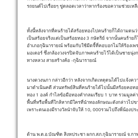
รถยนต์ไปเรื่อยๆ ขู่ตลอดเวลาว่าหากร้องขอความช่วยเหล
ทั้งนี้หลังจากที่คนร้ายได้สร้อยทองไปคนร้ายก็ได้ถามตน
เป็นสร้อยจริงแต่เป็นสร้อยทอง 3 กษัตริย์ จากนั้นคนร้าย
อำเภอกุฉินารายณ์ พร้อมกับใช้มีดจี้ที่คอบอกไม่ให้ร้อง
มอเตอร์ ซึ่งกล้องวงจรปิดจับภาพคนร้ายไว้ได้เป็นชายนุ
ทางหลวง สายสร้างค้อ -กุฉินารายณ์
นางดวงนภา กล่าวอีกว่า หลังจากเกิดเหตุตนได้ไปแจ้งความไว
มาดำเนินคดี ส่วนทรัพย์สินที่คนร้ายได้ไปนั้นมีสร้อยคอท
ทอง 1 องค์ กำไลข้อมือทองคำกลมเรียบ 1 บาท รวมมูล
พื้นที่หรือพื้นที่ใกล้หากมีใครที่นำทองลักษณะดังกล่าว
เพราะตนเองมีรางวัลนำจับให้ 10, 000รวมไปถึงพี่น้องป
ด้าน พ.ต.อ.บัณฑิต สิงหประชา ผกก.สภ.กุฉินารายณ์ จ.กาฬส