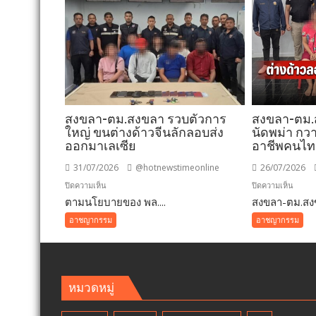
สงขลา-ตม.สงขลา รวบตัวการ
สงขลา-ตม
ใหญ่ ขนต่างด้าวจีนลักลอบส่ง
นัดพม่า กวา
ออกมาเลเซีย
อาชีพคนไ
31/07/2026
@hotnewstimeonline
26/07/2026
บน
บน
ปิดความเห็น
ปิดความเห็น
ตามนโยบายของ พล....
สงขลา-
สงขลา-ตม.สงข
สงขลา
ตม.สงขลา
ตม.สง
อาชญากรรม
อาชญากรรม
รวบ
สแกน
ตัวการ
ตลาด
ใหญ่
นัด
ขน
พม่า
หมวดหมู่
ต่างด้าว
กวาดล
จีน
ต่างด้า