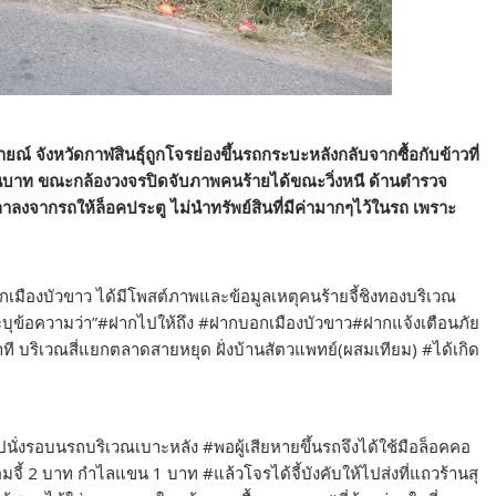
ยณ์ จังหวัดกาฬสินธุ์ถูกโจรย่องขึ้นรถกระบะหลังกลับจากซื้อกับข้าวที่
แสนบาท ขณะกล้องวงจรปิดจับภาพคนร้ายได้ขณะวิ่งหนี ด้านตำรวจ
าลงจากรถให้ล็อคประตู ไม่นำทรัพย์สินที่มีค่ามากๆไว้ในรถ เพราะ
บอกเมืองบัวขาว ได้มีโพสต์ภาพและข้อมูลเหตุคนร้ายจี้ชิงทองบริเวณ
ระบุข้อความว่า”#ฝากไปให้ถึง #ฝากบอกเมืองบัวขาว#ฝากแจ้งเตือนภัย
ที บริเวณสี่แยกตลาดสายหยุด ฝั่งบ้านสัตวแพทย์(ผสมเทียม) #ได้เกิด
ปนั่งรอบนรถบริเวณเบาะหลัง #พอผู้เสียหายขึ้นรถจึงได้ใช้มือล็อคคอ
มจี้ 2 บาท กำไลแขน 1 บาท #แล้วโจรได้จี้บังคับให้ไปส่งที่แถวร้านสุ