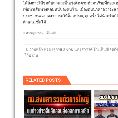
ได้สั่งการให้ชุดสืบสวนลงพื้นเร่งติดตามตัวคนร้ายที่ก
เพื่อหาเส้นทางหลบหนีของคนร้าย เบื้องต้นน่าคาดว่าจะส
ประชาชนเวลาลงจากรถให้ล็อคประตูทุกครั้ง ไม่นำทรัพย์สิ
ลักษณะขึ้นได้
,
อาชญากรรม
เตือนภัย
แนะแนว
รวบแล้ว พ่อฆ่าลูกวัย 3 ขวบ นครสวรรค์ อ้างเห็นผีเลยทิ้ง
เรื่อง
ไว้ป่ามัน
RELATED POSTS