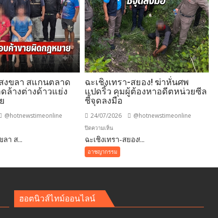
.สงขลา สแกนตลาด
ฉะเชิงเทรา-สยอง! ฆ่าหั่นศพ
ดล้างต่างด้าวแย่ง
แปดริ้ว คุมผู้ต้องหาอดีตหน่วยซีล
ทย
ชี้จุดลงมือ
@hotnewstimeonline
24/07/2026
@hotnewstimeonline
บน
ปิดความเห็น
ลา ส...
-
ฉะเชิงเทรา-สยอง!...
ฉะเชิงเทรา-
ขลา
สยอง!
อาชญากรรม
ฆ่า
หั่น
ศพ
แปดริ้ว
ฮอตนิวส์ไทม์ออนไลน์
้าง
คุม
ว
ผู้