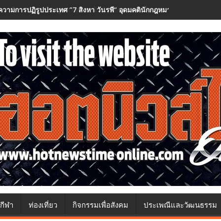
วามการปฏิรูปประเทศ ”7 สิงหา วันรพี“ อุดมคตินักกฎหมายภายใต้วิกฤติศร
กีฬา
ท่องเที่ยว
กิจกรรมเพื่อสังคม
ประเพณีและวัฒนธรรม