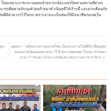
่อเหตุ โดยเฉพาะการแกะรอยคนร้ายจากกล้องวงจรปิดตามสถานที่ต่างๆ
ามารถติดตามจับกุมตัวคนร้ายมาดำเนินคดีได้เร็วๆนี้ และฝากเตือนภัย
นที่มีค่ามากๆไว้ในรถ เพราะอาจจะเป็นช่องให้มิจฉาชีพก่อเหตุใน
ลูก
อยุธยา – ปลัดกระทรวงมหาดไทย เป็นประธานในพิธีบำเพ็ญกุศล
ฉลองอายุวัฒนมงคล ครบ 77 ปี พระเทพมงคล โสภณ เจ้าคณะ
ภาค 17-18 (ธ) เจ้าอาวาสวัดเสนาสนารามราชวรวิหาร