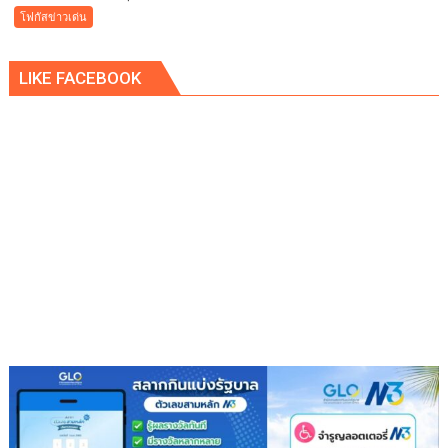
การ
โฟกัสข่าวเด่น
ปฏิรูป
ประเทศ
LIKE FACEBOOK
”7
สิง
หา
วัน
รพี“
อุดมคติ
นัก
กฎหมาย
ภาย
ใต้
วิกฤติ
ศรัทธา