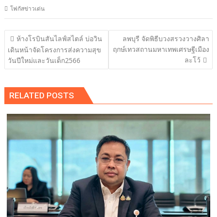
โฟกัสข่าวเด่น
แนะแนว
ห้างโรบินสันไลฟ์สไตล์ บ่อวิน
ลพบุรี จัดพิธีบวงสรวงวางศิลา
เรื่อง
ฤกษ์เทวสถานมหาเทพเศรษฐีเมือง
เดินหน้าจัดโครงการส่งความสุข
ละโว้
วันปีใหม่และวันเด็ก2566
RELATED POSTS