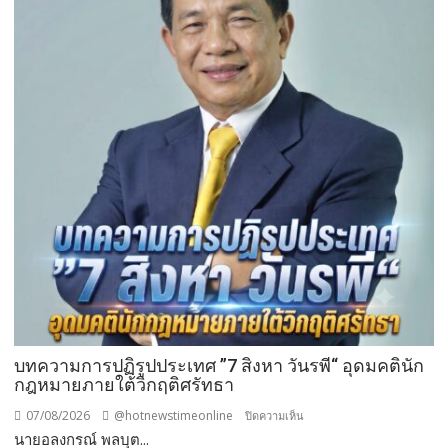
ผ้าป่า
จาก
ขยะ
เปลี่ยน
กอง
ขยะ
เป็นก
อง
บุญ
บทความการปฏิรูปประเทศ ”7 สิงหา วันรพี“ อุดมคตินัก
กฎหมายภายใต้วิกฤติศรัทธา
07/08/2026
@hotnewstimeonline
บน
ปิดความเห็น
นายอลงกรณ์ พลบุต...
บทความ