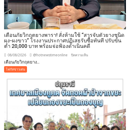
เตือนภัยวิกฤตยางพารา! สั่งห้ามใช้ “สารจับตัวยางชนิด
ผง-ผงขาว” โรงงานประกาศปฏิเสธรับซื้อทันที ปรับขั้น
ต่ำ 20,000 บาท พร้อมจ่อฟ้องดำเนินคดี
08/08/2026
@hotnewstimeonline
บน
ปิดความเห็น
เตือนภัยวิกฤตยาง...
เตือน
ภัย
โฟกัสข่าวเด่น
วิกฤต
ยางพารา!
สั่ง
ห้าม
ใช้
“สาร
จับ
ตัว
ยาง