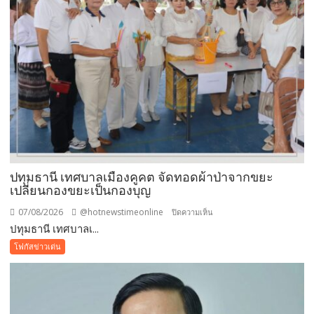
ชนิด
ผง-
ผงขาว”
โรงงาน
ประกาศ
ปฏิเสธ
รับ
ซื้อ
ทันที
ปรับ
ขั้น
ต่ำ
ปทุมธานี เทศบาลเมืองคูคต จัดทอดผ้าป่าจากขยะ
20,000
เปลี่ยนกองขยะเป็นกองบุญ
บาท
07/08/2026
@hotnewstimeonline
บน
ปิดความเห็น
พร้อม
ปทุมธานี เทศบาลเ...
ปทุมธานี
จ่อ
เทศบาล
โฟกัสข่าวเด่น
ฟ้อง
เมือง
ดำเนิน
คูคต
คดี
จัด
ทอด