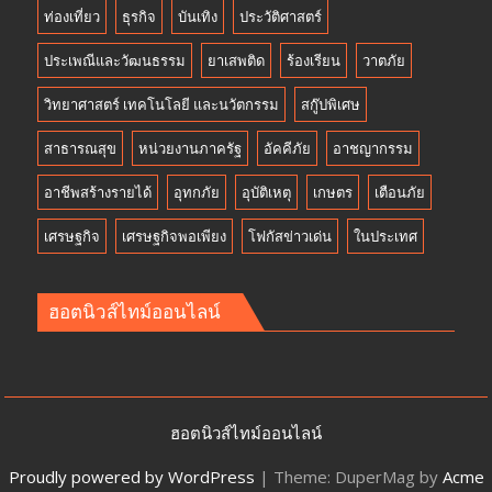
ท่องเที่ยว
ธุรกิจ
บันเทิง
ประวัติศาสตร์
ประเพณีและวัฒนธรรม
ยาเสพติด
ร้องเรียน
วาตภัย
วิทยาศาสตร์ เทคโนโลยี และนวัตกรรม
สกู๊ปพิเศษ
สาธารณสุข
หน่วยงานภาครัฐ
อัคคีภัย
อาชญากรรม
อาชีพสร้างรายได้
อุทกภัย
อุบัติเหตุ
เกษตร
เตือนภัย
เศรษฐกิจ
เศรษฐกิจพอเพียง
โฟกัสข่าวเด่น
ในประเทศ
ฮอตนิวส์ไทม์ออนไลน์
ฮอตนิวส์ไทม์ออนไลน์
Proudly powered by WordPress
|
Theme: DuperMag by
Acme