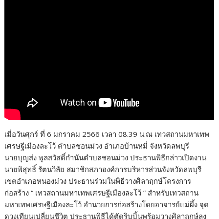
เมื่อวันศุกร์ ที่ 6 มกราคม 2566 เวลา 08.39 น.ณ เทวสถานมหาเทพ
เศรษฐีเมืองละโว้ ตำบลชอนม่วง อำเภอบ้านหมี่ จังหวัดลพบุรี
นายบุญส่ง พูลสวัสดิ์กำนันตำบลชอนม่วง ประธานพิธีกล่าวเปิดงาน
นายพิสุทธิ์ รัตนวิลัย สมาชิกสภาองค์การบริหารส่วนจังหวัดลพบุรี
เขตอำเภอหนองม่วง ประธานร่วมในพิธีวางศิลาฤกษ์โครงการ
ก่อสร้าง “ เทวสถานมหาเทพเศรษฐีเมืองละโว้ ” สำหรับเทวสถาน
มหาเทพเศรษฐีเมืองละโว้ อำนวยการก่อสร้างโดยอาจารย์แม่ผึ้ง จุด
ดวงเทียนเปลี่ยนชีวิต ประธานพิธีได้ตัดริบบิ้นพร้อมวางศิลาฤกษ์ลง