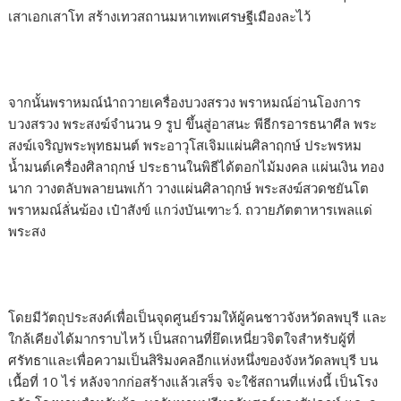
เสาเอกเสาโท สร้างเทวสถานมหาเทพเศรษฐีเมืองละไว้
จากนั้นพราหมณ์นำถวายเครื่องบวงสรวง พราหมณ์อ่านโองการ
บวงสรวง พระสงฆ์จำนวน 9 รูป ขึ้นสู่อาสนะ พีธีกรอารธนาศีล พระ
สงฆ์เจริญพระพุทธมนต์ พระอาวุโสเจิมแผ่นศิลาฤกษ์ ประพรหม
น้ำมนต์เครื่องศิลาฤกษ์ ประธานในพิธีได้ตอกไม้มงคล แผ่นเงิน ทอง
นาก วางตลับพลายนพเก้า วางแผ่นศิลาฤกษ์ พระสงฆ์สวดชยันโต
พราหมณ์ลั่นฆ้อง เป๋าสังข์ แกว่งบันเฑาะว์. ถวายภัตตาหารเพลแด่
พระสง
โดยมีวัตถุประสงค์เพื่อเป็นจุดศูนย์รวมให้ผู้คนชาวจังหวัดลพบุรี และ
ใกล้เคียงได้มากราบไหว้ เป็นสถานที่ยึดเหนี่ยวจิตใจสำหรับผู้ที่
ศรัทธาและเพื่อความเป็นสิริมงคลอีกแห่งหนึ่งของจังหวัดลพบุรี บน
เนื้อที่ 10 ไร่ หลังจากก่อสร้างแล้วเสร็จ จะใช้สถานที่แห่งนี้ เป็นโรง