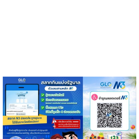
แก้
พา
ปัญหา
แม่
ผู้
เที่ยว
เร่ร่อน
สร้าง
ความ
ปลอดภัย
ประชาชน