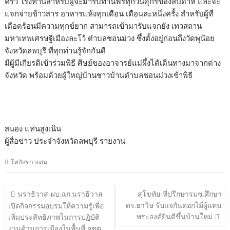
ครัว โรงทานสำหรับผู้จะมารับทานฟรีทุกวันศุกร์ของสัปดาห์ และจะ
แจกจ่ายข้าวสาร อาหารแห้งทุกเดือน เดือนละหนึ่งครั้ง สำหรับผู้ที่
เดือดร้อนมีความทุกข์ยาก สามารถเข้ามารับแจกยัง เทวสถาน
มหาเทพเศรษฐีเมืองละโว้ ตำบลชอนม่วง ซึ้งตั้งอยู่ก่อนถึงวัดพุน้อย
จังหวัดลพบุรี ที่ทุกท่านรู้จักกันดี
มีผู้มีเกียรติเข้าร่วมพิธี ศิษย์ของอาจารย์แม่ผึ้งได้เดินทางมาจากต่าง
จังหวัด พร้อมด้วยผู้ใหญ่บ้านชาวบ้านตำบลชอนม่วงเข้าพิธี
สนอง แท่นสูงเนิน
ผู้สื่อข่าว ประจำจังหวัดลพบุรี รายงาน
โฟกัสข่าวเด่น
แนะแนว
นราธิวาส-ผบ.ฉก.นราธิวาส
สุโขทัย-ที่ปรึกษารมช.ศึกษา
เรื่อง
ดร.ธาวิษ รับแจกันดอกไม้ผู้แทน
เปิดกิจกรรมอบรมให้ความรู้เพื่อ
พระองค์ยินดีขึ้นบ้านใหม่
เพิ่มประสิทธิภาพในการปฏิบัติ
งานด้านการเมืองในพื้นที่ จชต.