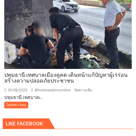
12
สิงหาคม
แม่
เข้า
ฟรี
สวน
นงนุช
พัทยา
มอบ
ของ
ขวัญ
ปทุมธานี เทศบาลเมืองคูคต เดินหน้าแก้ปัญหาผู้เร่ร่อน
วัน
สร้างความปลอดภัยประชาชน
แม่
แห่ง
05/08/2026
@hotnewstimeonline
บน
ปิดความเห็น
ชาติ
ปทุมธานี เทศบาลเ...
ปทุมธานี
แทน
เทศบาล
โฟกัสข่าวเด่น
คำ
เมือง
ว่า
คูคต
รัก
LIKE FACEBOOK
เดิน
ชวน
หน้า
ลูก