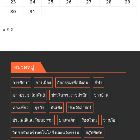
23
24
25
26
27
28
29
30
31
« ก.ค.
หมวดหมู่
การศึกษา
การเมือง
กิจกรรมเพื่อสังคม
กีฬา
ข่าวประชาสัมพันธ์
ข่าวในพระราชสำนัก
ชาวบ้าน
ท่องเที่ยว
ธุรกิจ
บันเทิง
ประวัติศาสตร์
ประเพณีและวัฒนธรรม
ยาเสพติด
ร้องเรียน
วาตภัย
วิทยาศาสตร์ เทคโนโลยี และนวัตกรรม
สกู๊ปพิเศษ