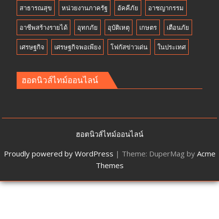
สาธารณสุข
หน่วยงานภาครัฐ
อัคคีภัย
อาชญากรรม
อาชีพสร้างรายได้
อุทกภัย
อุบัติเหตุ
เกษตร
เตือนภัย
เศรษฐกิจ
เศรษฐกิจพอเพียง
โฟกัสข่าวเด่น
ในประเทศ
ฮอตนิวส์ไทม์ออนไลน์
ฮอตนิวส์ไทม์ออนไลน์
Proudly powered by WordPress
|
Theme: DuperMag by
Acme
Themes