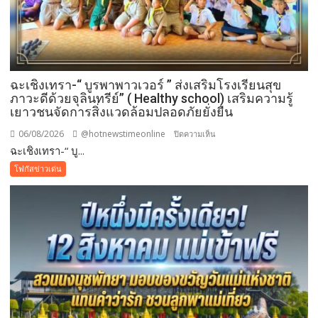
ฉะเชิงเทรา-​“ บูรพาพาวเวอร์ ” ส่งเสริมโรงเรียนสุข
ภาวะดีด้วยจุลินทรีย์” ( Healthy school) เสริมความรู้
เยาวชนจัดการสิ่งแวดล้อมปลอดภัยยั่งยืน
06/08/2026
@hotnewstimeonline
บน
ปิดความเห็น
ฉะเชิงเทรา-​“ บู...
ฉะเชิงเทรา-​
“
โฟกัสข่าวเด่น
บูร
พา
พา
ว
เวอร์
”
ส่ง
เสริม
โรงเรียน