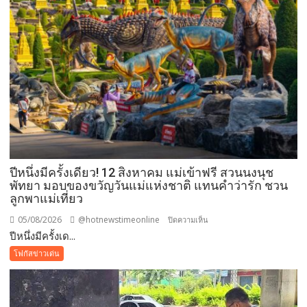
สุข
ภาวะ
ดี
ด้วย
จุลินทรีย์”
(
Healthy
school)
เสริม
ความ
รู้
เยาวชน
ปีหนึ่งมีครั้งเดียว! 12 สิงหาคม แม่เข้าฟรี สวนนงนุช
จัดการ
พัทยา มอบของขวัญวันแม่แห่งชาติ แทนคำว่ารัก ชวน
ลูกพาแม่เที่ยว
สิ่ง
แวดล้อม
05/08/2026
@hotnewstimeonline
บน
ปิดความเห็น
ปลอดภัย
ปีหนึ่งมีครั้งเด...
ปี
ยั่งยืน
หนึ่ง
โฟกัสข่าวเด่น
มี
ครั้ง
เดียว!