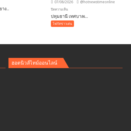
07/08/2026
@hotnewstimeonline
าง...
บน
ปิดความเห็น
ปทุมธานี เทศบาลเ...
ปทุมธานี
เทศบาล
โฟกัสข่าวเด่น
รา!
เมือง
คูคต
จัด
ทอด
ผ้าป่า
จาก
ฮอตนิวส์ไทม์ออนไลน์
ขยะ
เปลี่ยน
กอง
ขยะ
”
เป็นก
น
อง
ศ
บุญ