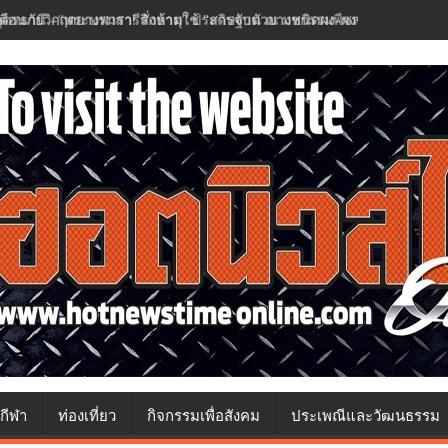
เตือนภัยวิกฤตยางพารา! สั่งห้ามใช้ "สารจับตัวยางชนิดผง-ผงขาว" โรงงานปร
กีฬา
ท่องเที่ยว
กิจกรรมเพื่อสังคม
ประเพณีและวัฒนธรรม