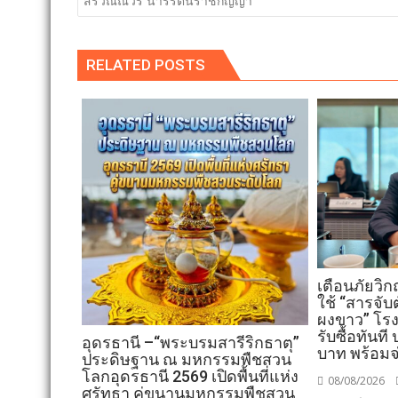
สิริวัณณวรี นารีรัตนราชกัญญา
RELATED POSTS
เตือนภัยวิก
ใช้ “สารจั
ผงขาว” โร
รับซื้อทันที
อุดรธานี –“พระบรมสารีริกธาตุ”
บาท พร้อมจ
ประดิษฐาน ณ มหกรรมพืชสวน
โลกอุดรธานี 2569 เปิดพื้นที่แห่ง
08/08/2026
ศรัทธา คู่ขนานมหกรรมพืชสวน