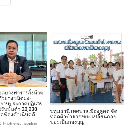
ฤตยางพารา! สั่งห้าม
บตัวยางชนิดผง-
งงานประกาศปฏิเสธ
 ปรับขั้นต่ำ 20,000
ปทุมธานี เทศบาลเมืองคูคต จัด
่อฟ้องดำเนินคดี
ทอดผ้าป่าจากขยะ เปลี่ยนกอง
ขยะเป็นกองบุญ
@hotnewstimeonline