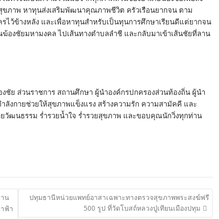
ุขภาพ หาทุนส่งเสริมพัฒนาคุณภาพชีวิต ครัวเรือนยากจน ตาม
ครไว้ข้างหลัง และเพื่อหาทุนสำหรับเป็นทุนการศึกษาเรียนดีแต่ยากจน
ฆ้องชัยมหามงคล ไปเส้นทางตำบลลำชี และกลับมาเข้าเส้นชัยที่ลาน
องชัย ส่วนราชการ สถานศึกษา ผู้นำองค์กรปกครองส่วนท้องถิ่น ผู้นำ
อกกำลังกายช่วยให้สุขภาพแข็งแรง สร้างความรัก ความสามัคคี และ
วยวัฒนธรรม ร่ำรวยน้ำใจ ร่ำรวยสุขภาพ และขอบคุณนักวิ่งทุกท่าน
ยาน
ปทุมธานีหน่วยแพทย์อาสาเฉพาะทางตรวจสุขภาพพระสงฆ์ฟรี
500 รูป ที่วัดโบสถ์หลวงปู่เทียนเมืองปทุม
้าฟ้า