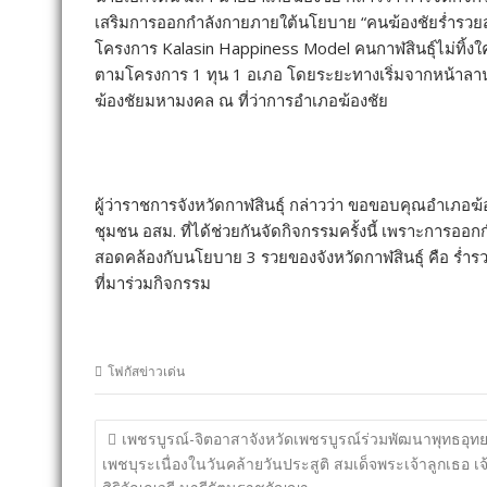
เสริมการออกกำลังกายภายใต้นโยบาย “คนฆ้องชัยร่ำรวยส
โครงการ Kalasin Happiness Model คนกาฬสินธุ์ไม่ทิ้งใ
ตามโครงการ 1 ทุน 1 อเภอ โดยระยะทางเริ่มจากหน้าลาน
ฆ้องชัยมหามงคล ณ ที่ว่าการอำเภอฆ้องชัย
ผู้ว่าราชการจังหวัดกาฬสินธุ์ กล่าวว่า ขอขอบคุณอำเภอฆ้
ชุมชน อสม. ที่ได้ช่วยกันจัดกิจกรรมครั้งนี้ เพราะการอ
สอดคล้องกับนโยบาย 3 รวยของจังหวัดกาฬสินธุ์ คือ ร่ำร
ที่มาร่วมกิจกรรม
โฟกัสข่าวเด่น
แนะแนว
เพชรบูรณ์-จิตอาสาจังหวัดเพชรบูรณ์ร่วมพัฒนาพุทธอุท
เรื่อง
เพชบุระเนื่องในวันคล้ายวันประสูติ สมเด็จพระเจ้าลูกเธอ เจ