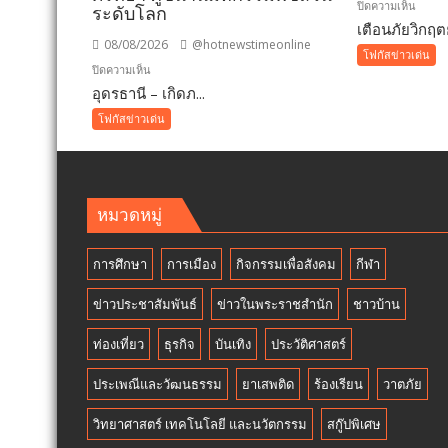
บน
ปิดความเห็น
ระดับโลก
เตือนภัยวิกฤตย
เตือน
08/08/2026
@hotnewstimeonline
ภัย
โฟกัสข่าวเด่น
บน
ปิดความเห็น
วิกฤต
อุดรธานี – เกิดภ...
อุดรธานี
ยางพา
–“พระบรม
สั่ง
โฟกัสข่าวเด่น
สารีริกธาตุ”
ห้าม
ประดิษฐาน
ใช้
ณ
“สาร
มหกรรม
จับ
หมวดหมู่
พืช
ตัว
สวน
ยาง
การศึกษา
การเมือง
กิจกรรมเพื่อสังคม
กีฬา
โลก
ชนิด
อุดรธานี
ผง-
ข่าวประชาสัมพันธ์
ข่าวในพระราชสำนัก
ชาวบ้าน
2569
ผงขาว
เปิด
โรงงา
ท่องเที่ยว
ธุรกิจ
บันเทิง
ประวัติศาสตร์
พื้นที่
ประกา
แห่ง
ปฏิเสธ
ประเพณีและวัฒนธรรม
ยาเสพติด
ร้องเรียน
วาตภัย
ศรัทธา
รับ
คู่
วิทยาศาสตร์ เทคโนโลยี และนวัตกรรม
สกู๊ปพิเศษ
ซื้อ
ขนาน
ทันที