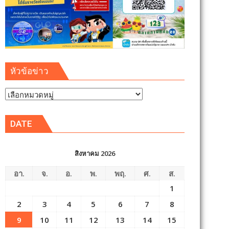
หัวข้อข่าว
หัวข้อ
ข่าว
DATE
สิงหาคม 2026
อา.
จ.
อ.
พ.
พฤ.
ศ.
ส.
1
2
3
4
5
6
7
8
9
10
11
12
13
14
15