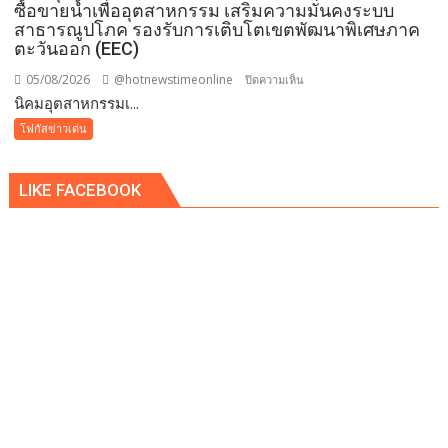
ซื้อขายน้ำเพื่ออุตสาหกรรม เสริมความมั่นคงระบบ
สาธารณูปโภค รองรับการเติบโตเขตพัฒนาพิเศษภาค
ตะวันออก (EEC)
05/08/2026
@hotnewstimeonline
บน
ปิดความเห็น
​นิคมอุตสาหกรรมเ...
นิคม
โฟกัสข่าวเด่น
อุตสาหกรรม
เอ
LIKE FACEBOOK
เพ็ก
ซ์
กรีน
ผนึก
กำลัง
IWRM
ลง
นาม
ซื้อ
ขาย
น้ำ
เพื่อ