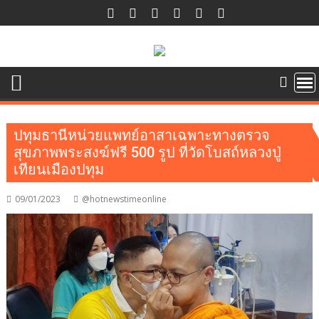
Skip
to
content
ปทุมธานีหน่วยแพทย์อาสาเฉพาะทางตรวจ
สุขภาพพระสงฆ์ฟรี 500 รูป ที่วัดโบสถ์หลวงปู่
เทียนเมืองปทุม
09/01/2023
@hotnewstimeonline