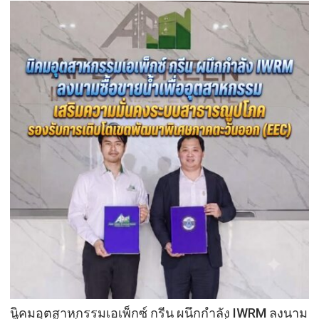
ว่า
คูคต
รัก
เดิน
ชวน
หน้า
ลูก
แก้
พา
ปัญหา
แม่
ผู้
เที่ยว
เร่ร่อน
สร้าง
ความ
ปลอดภัย
ประชาชน
นิคมอุตสาหกรรมเอเพ็กซ์ กรีน ผนึกกำลัง IWRM ลงนาม