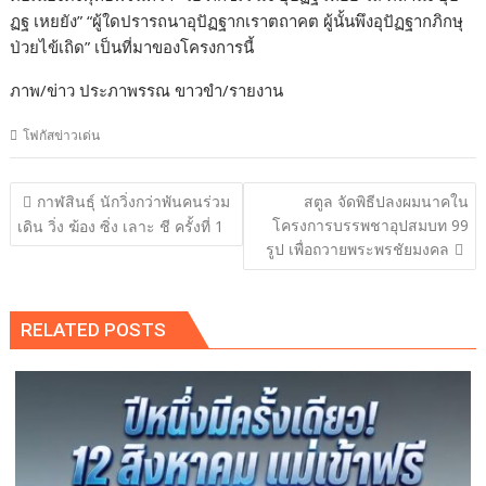
ฏฐ เหยยัง” “ผู้ใดปรารถนาอุปัฏฐากเราตถาคต ผู้นั้นพึงอุปัฏฐากภิกษุ
ป่วยไข้เถิด” เป็นที่มาของโครงการนี้
ภาพ/ข่าว ประภาพรรณ ขาวขำ/รายงาน
โฟกัสข่าวเด่น
แนะแนว
กาฬสินธุ์ นักวิ่งกว่าพันคนร่วม
สตูล จัดพิธีปลงผมนาคใน
เรื่อง
โครงการบรรพชาอุปสมบท 99
เดิน วิ่ง ฆ้อง ซิ่ง เลาะ ชี ครั้งที่ 1
รูป เพื่อถวายพระพรชัยมงคล
RELATED POSTS