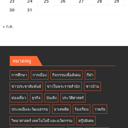
23
24
25
26
27
28
29
30
31
« ก.ค.
หมวดหมู่
การศึกษา
การเมือง
กิจกรรมเพื่อสังคม
กีฬา
ข่าวประชาสัมพันธ์
ข่าวในพระราชสำนัก
ชาวบ้าน
ท่องเที่ยว
ธุรกิจ
บันเทิง
ประวัติศาสตร์
ประเพณีและวัฒนธรรม
ยาเสพติด
ร้องเรียน
วาตภัย
วิทยาศาสตร์ เทคโนโลยี และนวัตกรรม
สกู๊ปพิเศษ