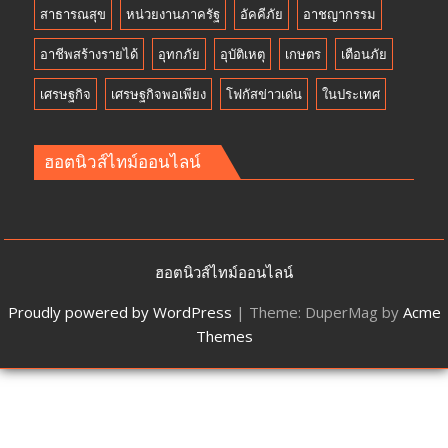
สาธารณสุข
หน่วยงานภาครัฐ
อัคคีภัย
อาชญากรรม
อาชีพสร้างรายได้
อุทกภัย
อุบัติเหตุ
เกษตร
เตือนภัย
เศรษฐกิจ
เศรษฐกิจพอเพียง
โฟกัสข่าวเด่น
ในประเทศ
ฮอตนิวส์ไทม์ออนไลน์
ฮอตนิวส์ไทม์ออนไลน์
Proudly powered by WordPress
|
Theme: DuperMag by
Acme
Themes