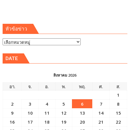
อุตสาหกรรม
เสริม
ความ
มั่นคง
ระบบ
หัวข้อข่าว
สาธารณูปโภค
รองรับ
หัวข้อ
การ
ข่าว
เติบโต
DATE
เขต
พัฒนา
พิเศษ
สิงหาคม 2026
ภาค
ตะวัน
อา.
จ.
อ.
พ.
พฤ.
ศ.
ส.
ออก
1
(EEC)
2
3
4
5
6
7
8
9
10
11
12
13
14
15
16
17
18
19
20
21
22