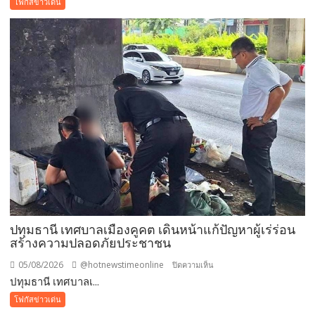
โฟกัสข่าวเด่น
มี
ครั้ง
เดียว!
12
สิงหาคม
แม่
เข้า
ฟรี
สวน
นงนุช
พัทยา
มอบ
ของ
ขวัญ
ปทุมธานี เทศบาลเมืองคูคต เดินหน้าแก้ปัญหาผู้เร่ร่อน
วัน
สร้างความปลอดภัยประชาชน
แม่
แห่ง
05/08/2026
@hotnewstimeonline
บน
ปิดความเห็น
ชาติ
ปทุมธานี เทศบาลเ...
ปทุมธานี
แทน
เทศบาล
โฟกัสข่าวเด่น
คำ
เมือง