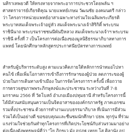
นทิราเทพยวดี ให้ทรงหายจากพระอาการประชวรโดยพลัน ฯ
ศาสตราจารย์เกียรติคุณ นายแพทย์เกษม วัฒนชัย องคมนตรี กล่าว
ว่า โครงการหน่วยแพทย์อาสาเฉพาะทางร่วมใจเฉลิมพระเกียรติ
พระบาทสมเด็จพระเจ้าอยู่หัว สมเด็จพระนางเจ้าสิริกิติ์ พระบรม
ราชินีนาถ พระบรมราชชนนีพันปีหลวง สมเด็จพระนางเจ้าฯ พระบรม
ราชินี ครั้งที่ 7 เป็นโครงการต่อเนื่องของมูลนิธิธรรมาภิบาลทางการ
แพทย์ โดยนักศึกษาหลักสูตรประกาศนียบัตรทางการแพทย์
สำหรับผู้บริหารระดับสูง ตามแนวคิดภายใต้หลักการนำหมอไปหา
คนไข้ เพื่อเพิ่มโอกาสการเข้าถึงการรักษาของผู้ป่วย ลดภาระของผู้
ป่วยในการเดินทางเข้าเมือง ในการจัดโครงการฯ ครั้งนี้ เพื่อถวาย
การตรวจสุขภาพพระภิกษุสงฆ์และประชาชน ระหว่างวันที่ 7-8
มกราคม 2566 ที่ วัดโบสถ์ อำเภอเมืองปทุมธานี สำหรับโครงการนี้
ได้มีส่วนสนับสนุนความเป็นจิตอาสาขององค์กรภาครัฐ ภาคเอกชน
รวมทั้งประชาชน ด้วยการทำงานแบบธรรมาภิบาล ที่เน้นการมีส่วน
ร่วมได้เป็นอย่างดี ขอขอบคุณและชื่นชมนักศึกษา ปธพ. ทุกรุ่น ที่ร่วม
แรงร่วมใจช่วยกันทำทุกโครงการที่เกิดประโยชน์กับส่วนรวมมาอย่าง
ต่อเนื่องดังพุทธพจน์ที่ว่า “โย ภิกขเว มัง อุปฏฐ เหยย โส คิลานัง อุป