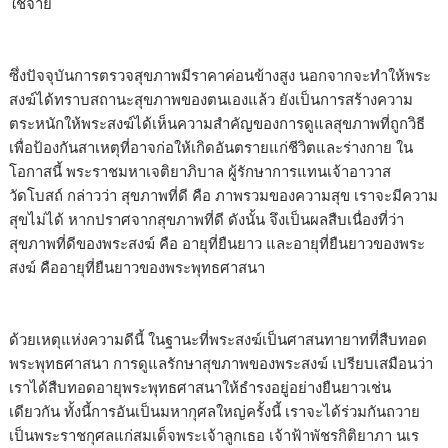
ใช้จ่าย
ซึ่งปัจจุบันการตรวจสุขภาพมีราคาค่อนข้างสูง นอกจากจะทำให้พระ
สงฆ์ได้ทราบสถานะสุขภาพของตนเองแล้ว ยังเป็นการสร้างความ
ตระหนักให้พระสงฆ์ได้เห็นความสำคัญของการดูแลสุขภาพที่ถูกวิธี
เพื่อป้องกันสาเหตุที่อาจก่อให้เกิดอันตรายแก่ชีวิตและร่างกาย ใน
โอกาสนี้ พระราชมหาเจติยาภิบาล ผู้รักษาการแทนเจ้าอาวาส
วัดโบสถ์ กล่าวว่า สุขภาพที่ดี คือ ภาพรวมของความสุข เราจะมีความ
สุขไม่ได้ หากปราศจากสุขภาพที่ดี ดังนั้น จึงเป็นผลสืบเนื่องที่ว่า
สุขภาพที่ดีของพระสงฆ์ คือ อายุที่ยืนยาว และอายุที่ยืนยาวของพระ
สงฆ์ คืออายุที่ยืนยาวของพระพุทธศาสนา
ด้วยเหตุแห่งความดีนี้ ในฐานะที่พระสงฆ์เป็นศาสนทายาทที่สืบทอด
พระพุทธศาสนา การดูแลรักษาสุขภาพของพระสงฆ์ เปรียบเสมือนว่า
เราได้สืบทอดอายุพระพุทธศาสนาให้ธำรงอยู่อย่างยืนยาวเช่น
เดียวกัน ทั้งนี้การอันเป็นมหากุศลใหญ่ครั้งนี้ เราจะได้ร่วมกันถวาย
เป็นพระราชกุศลแก่สมเด็จพระเจ้าลูกเธอ เจ้าฟ้าพัชรกิติยาภา นเร