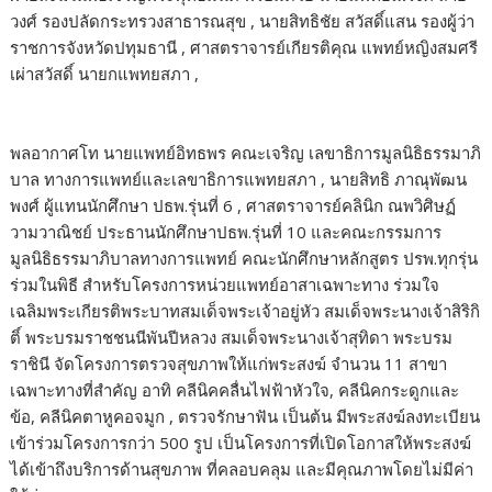
วงศ์ รองปลัดกระทรวงสาธารณสุข , นายสิทธิชัย สวัสดิ์แสน รองผู้ว่า
ราชการจังหวัดปทุมธานี , ศาสตราจารย์เกียรติคุณ แพทย์หญิงสมศรี
เผ่าสวัสดิ์ นายกแพทยสภา ,
พลอากาศโท นายแพทย์อิทธพร คณะเจริญ เลขาธิการมูลนิธิธรรมาภิ
บาล ทางการแพทย์และเลขาธิการแพทยสภา , นายสิทธิ ภาณุพัฒน
พงศ์ ผู้แทนนักศึกษา ปธพ.รุ่นที่ 6 , ศาสตราจารย์คลินิก ณพวิศิษฏ์
วามวาณิชย์ ประธานนักศึกษาปธพ.รุ่นที่ 10 และคณะกรรมการ
มูลนิธิธรรมาภิบาลทางการแพทย์ คณะนักศึกษาหลักสูตร ปรพ.ทุกรุ่น
ร่วมในพิธี สำหรับโครงการหน่วยแพทย์อาสาเฉพาะทาง ร่วมใจ
เฉลิมพระเกียรติพระบาทสมเด็จพระเจ้าอยู่หัว สมเด็จพระนางเจ้าสิริกิ
ติ์ พระบรมราชชนนีพันปีหลวง สมเด็จพระนางเจ้าสุทิดา พระบรม
ราชินี จัดโครงการตรวจสุขภาพให้แก่พระสงฆ์ จำนวน 11 สาขา
เฉพาะทางที่สำคัญ อาทิ คลีนิคคลื่นไฟฟ้าหัวใจ, คลีนิคกระดูกและ
ข้อ, คลีนิคตาหูคอจมูก , ตรวจรักษาฟัน เป็นต้น มีพระสงฆ์ลงทะเบียน
เข้าร่วมโครงการกว่า 500 รูป เป็นโครงการที่เปิดโอกาสให้พระสงฆ์
ได้เข้าถึงบริการด้านสุขภาพ ที่คลอบคลุม และมีคุณภาพโดยไม่มีค่า