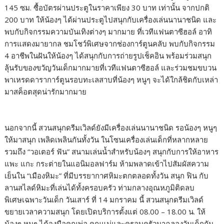
145 ซม. ซื้อบัตรผ่านประตูในราคาเพียง 30 บาท เท่านั้น จากปกติ
200 บาท ให้น้องๆ ได้ผ่านประตูไปสนุกกับเครื่องเล่นนานาชนิด และ
พบกับกิจกรรมความบันเทิงต่างๆ มากมาย ที่เวทีแฟนตาซีฮอล์ อาทิ
การแสดงมายากล ชมโชว์พิเศษจากช่องการ์ตูนคลับ พบกับกิจกรรม
4 อาชีพในฝันให้น้องๆ ได้สนุกกับการถ่ายรูปเช็คอิน พร้อมร่วมสนุก
ลุ้นรับของขวัญวันเด็กมากมายที่เวทีแฟนตาซีฮอล์ และร่วมชมขบวน
พาเหรดดาราการ์ตูนรอบทะเลสาบที่น้องๆ หนูๆ จะได้ใกล้ชิดกับเหล่า
มาสค็อตสุดน่ารักมากมาย
นอกจากนี้ สวนสนุกดรีมเวิลด์ยังมีเครื่องเล่นนานาชนิด รอน้องๆ หนูๆ
ให้มาสนุก เพลิดเพลินกันทั้งวัน ในโซนเครื่องเล่นเด็กที่หลากหลาย
รวมถึง “วอเตอร์ ฟัน” สนามเล่นน้ำสำหรับน้องๆ สนุกกับการให้อาหาร
แพะ แกะ กระต่ายในแอนิมอลฟาร์ม ห้ามพลาดเข้าไปสัมผัสความ
เย็นใน “เมืองหิมะ” ที่มีบรรยากาศหิมะตกตลอดทั้งวัน สนุก ฟิน กับ
ลานสไลด์หิมะที่เล่นได้ทั้งครอบครัว ท่ามกลางอุณหภูมิติดลบ
พิเศษเฉพาะวันเด็ก วันเสาร์ ที่ 14 มกราคม นี้ สวนสนุกดรีมเวิลด์
ขยายเวลาความสนุก โดยเปิดบริการตั้งแต่ 08.00 – 18.00 น. ให้
น้องๆ หนูๆ ได้จูงมือคุณพ่อ คุณแม่และครอบครัวมาฉลองวันเด็กกัน