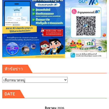
–
4.60%]
ต่อ
ปี
คาด
เสนอ
ขาย
14
–
16
กันยายน
2569
หัวข้อข่าว
นับ
เป็น
หัวข้อ
โอกาส
ข่าว
การ
ลงทุน
DATE
ใน
หุ้น
กู้
สิงหาคม 2026