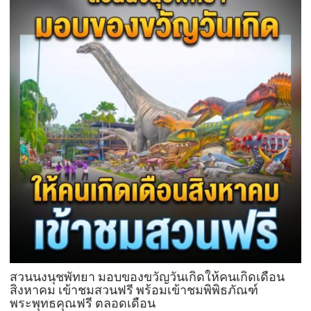
ด้วย
บุฟเฟต์
มื้อ
กลาง
วัน
ที่มา
พร้อม
ล็อบสเตอร์
ภูเก็ต
ย่าง
รส
เลิศ
ณ
โรง
แรม
เรดิ
สัน
ชาโต
สวนนงนุชพัทยา มอบของขวัญวันเกิดให้คนเกิดเดือน
เดอ
สิงหาคม เข้าชมสวนฟรี พร้อมเข้าชมพิพิธภัณฑ์
พระพุทธคุณฟรี ตลอดเดือน
แบ