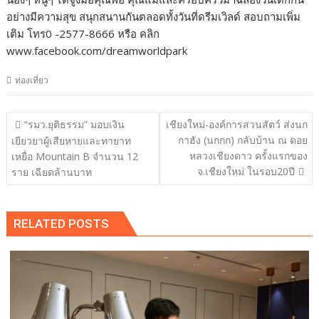
อย่างมีความสุข สนุกสนานกันตลอดทั้งวันที่ดรีมเวิลด์ สอบถามเพิ่ม
เติม โทร0 -2577-8666 หรือ คลิก
www.facebook.com/dreamworldpark
ท่องเที่ยว
แนะแนว
“รมว.ยุติธรรม” มอบเงิน
เชียงใหม่-องค์การสวนสัตว์ ส่งนก
เรื่อง
กาฮัง (นกกก) กลับบ้าน ณ ดอย
เยียวยาผู้เสียหายและทายาท
หลวงเชียงดาว ครั้งแรกของ
เหยื่อ Mountain B จำนวน 12
จ.เชียงใหม่ ในรอบ20ปี
ราย เฉียดล้านบาท
RELATED POSTS