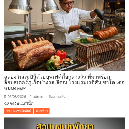
ฉลองวันแม่ปีนี้ด้วยบุฟเฟต์มื้อกลางวัน ที่มาพร้อม
ล็อบสเตอร์ภูเก็ตย่างรสเลิศณ โรงแรมเรดิสัน ชาโต เดอ
แบบงคอค
05/08/2026
admin1
บน
ปิดความเห็น
ฉลองวันแม่ปีนี้ด...
ฉลอง
วัน
ข่าวประชาสัมพันธ์
ท่องเที่ยว
แม่
ปี
นี้