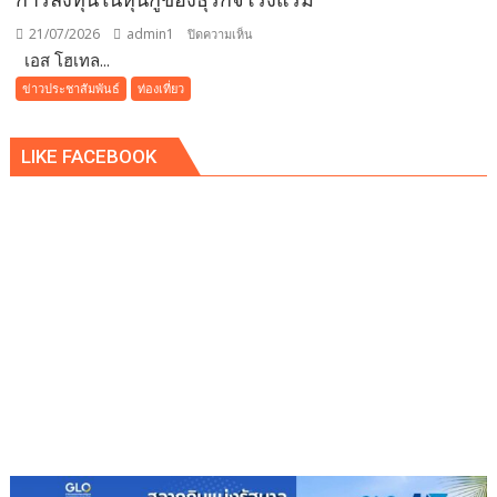
ชม
21/07/2026
admin1
บน
ปิดความเห็น
พิพิธภัณฑ์
เอส โฮเทล...
เอส
พระพุทธ
โฮ
คุณ
ข่าวประชาสัมพันธ์
ท่องเที่ยว
เทล
ฟรี
แอนด์
ตลอด
LIKE FACEBOOK
รีสอร์ท
เดือน
(SHR)
เตรียม
ออก
หุ้น
กู้
ชุด
ใหม่
อายุ
2
ปี
9
เดือน
ดอกเบี้ย
[4.40%