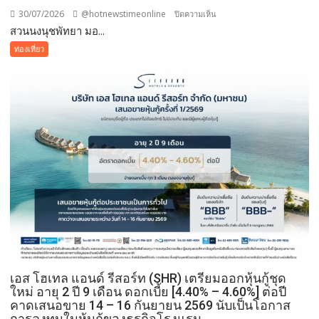
บง
30/07/2026
@hotnewstimeonline
บน
ปิดความเห็น
คอค
สวนนงนุชพัทยา มอ...
สวน
นงนุช
ท่องเที่ยว
พัทยา
มอบ
ของ
ขวัญ
วัน
เกิด
ให้
คน
เกิด
เดือน
สิงหาคม
เข้า
ชม
สวน
เอส โฮเทล แอนด์ รีสอร์ท (SHR) เตรียมออกหุ้นกู้ชุด
ฟรี
ใหม่ อายุ 2 ปี 9 เดือน ดอกเบี้ย [4.40% – 4.60%] ต่อปี
พร้อม
คาดเสนอขาย 14 – 16 กันยายน 2569 นับเป็นโอกาส
เข้า
การลงทุนในหุ้นกู้ของธุรกิจโรงแรม