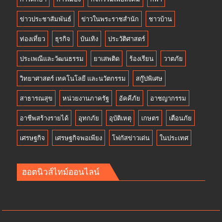
ข่าวประชาสัมพันธ์
ข่าวในพระราชสำนัก
ชาวบ้าน
ท่องเที่ยว
ธุรกิจ
บันเทิง
ประวัติศาสตร์
ประเพณีและวัฒนธรรม
ยาเสพติด
ร้องเรียน
วาตภัย
วิทยาศาสตร์ เทคโนโลยี และนวัตกรรม
สกู๊ปพิเศษ
สาธารณสุข
หน่วยงานภาครัฐ
อัคคีภัย
อาชญากรรม
อาชีพสร้างรายได้
อุทกภัย
อุบัติเหตุ
เกษตร
เตือนภัย
เศรษฐกิจ
เศรษฐกิจพอเพียง
โฟกัสข่าวเด่น
ในประเทศ
ฮอตนิวส์ไทม์ออนไลน์