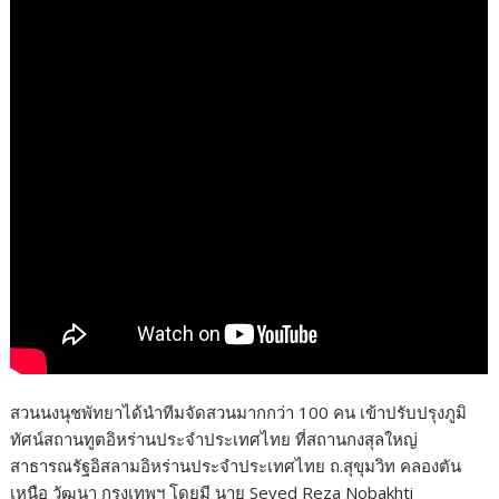
สวนนงนุชพัทยาได้นำทีมจัดสวนมากกว่า 100 คน เข้าปรับปรุงภูมิ
ทัศน์สถานทูตอิหร่านประจำประเทศไทย ที่สถานกงสุลใหญ่
สาธารณรัฐอิสลามอิหร่านประจำประเทศไทย ถ.สุขุมวิท คลองตัน
เหนือ วัฒนา กรุงเทพฯ โดยมี นาย Seyed Reza Nobakhti