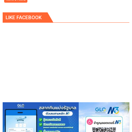
บูร
พา
LIKE FACEBOOK
พา
ว
เวอร์
”
ส่ง
เสริม
โรงเรียน
สุข
ภาวะ
ดี
ด้วย
จุลินทรีย์”
(
Healthy
school)
เสริม
ความ
รู้