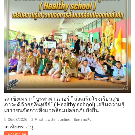
รพี“
อุดมคติ
นัก
กฎหมาย
ภาย
ใต้
วิกฤติ
ศรัทธา
ฉะเชิงเทรา-​“ บูรพาพาวเวอร์ ” ส่งเสริมโรงเรียนสุข
ภาวะดีด้วยจุลินทรีย์” ( Healthy school) เสริมความรู้
เยาวชนจัดการสิ่งแวดล้อมปลอดภัยยั่งยืน
06/08/2026
@hotnewstimeonline
บน
ปิดความเห็น
ฉะเชิงเทรา-​“ บู...
ฉะเชิงเทรา-​
“
โฟกัสข่าวเด่น