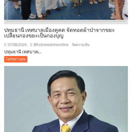
ปทุมธานี เทศบาลเมืองคูคต จัดทอดผ้าป่าจากขยะ
เปลี่ยนกองขยะเป็นกองบุญ
07/08/2026
@hotnewstimeonline
บน
ปิดความเห็น
ปทุมธานี เทศบาลเ...
ปทุมธานี
เทศบาล
โฟกัสข่าวเด่น
เมือง
คูคต
จัด
ทอด
ผ้าป่า
จาก
ขยะ
เปลี่ยน
กอง
ขยะ
เป็นก