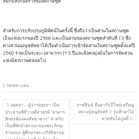
สมกับสิ่งก่อสร้างของสถานฑูต
สำหรับการปรับปรุงภูมิทัศน์ในครั้งนี้ ซึ่งถือว่าเป็นสวนในสถานฑูต
เป็นแห่งแรกของปี 2566 และเป็นสวนของสถานฑูตลำดับที่ 13 ซึ่ง
ทางสวนนงนุชพัทยาได้เริ่มดำเนินการเข้าจัดสวนในสถานฑูตตั้งแต่ปี
2560 รวมเป็นระยะเวลามากกว่า 5 ปีและยังคงมุ่งมั่นในการจัดสวน
แห่งมิตรภาพตลอดไป
โฟกัสข่าวเด่น
แนะแนว
อยุธยา – ผู้ว่าฯอยุธยา เป็น
กาฬสินธุ์ ฮือฮารับปีใหม่เหรียญ
เรื่อง
หลวงปู่หนูอินทร์ 2 รุ่นฟ้าผ่าไม่
ประธานพิธีวางศิลาฤกษ์ “อาคาร
ตายขับไล่ภูตผี
พักสงฆ์มงคลสิทธาคาร” สำหรับ
เป็นที่พักจำพรรษาของพระภิกษุ-
สามเณร ผู้ศึกษาพระปริยัติธรรม