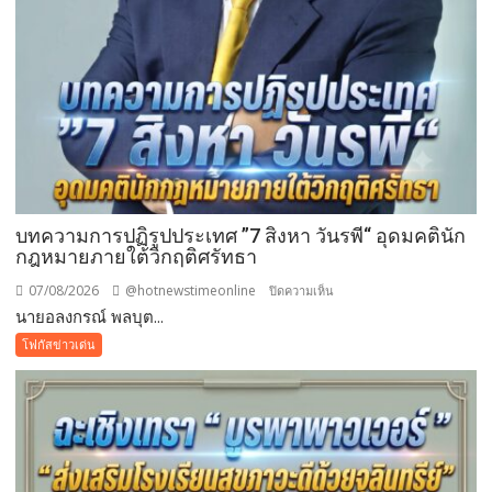
อง
บุญ
บทความการปฏิรูปประเทศ ”7 สิงหา วันรพี“ อุดมคตินัก
กฎหมายภายใต้วิกฤติศรัทธา
07/08/2026
@hotnewstimeonline
บน
ปิดความเห็น
นายอลงกรณ์ พลบุต...
บทความ
การ
โฟกัสข่าวเด่น
ปฏิรูป
ประเทศ
”7
สิง
หา
วัน