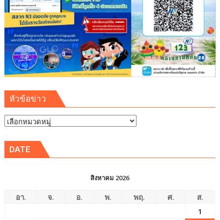
เยาวชน
จัดการ
สิ่ง
แวดล้อม
ปลอดภัย
ยั่งยืน
หัวข้อข่าว
หัวข้อ
ข่าว
DATE
สิงหาคม 2026
อา.
จ.
อ.
พ.
พฤ.
ศ.
ส.
1