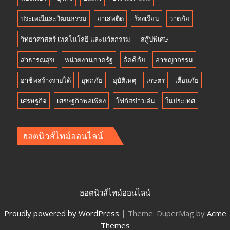
ประเพณีและวัฒนธรรม
ยาเสพติด
ร้องเรียน
วาตภัย
วิทยาศาสตร์ เทคโนโลยี และนวัตกรรม
สกู๊ปพิเศษ
สาธารณสุข
หน่วยงานภาครัฐ
อัคคีภัย
อาชญากรรม
อาชีพสร้างรายได้
อุทกภัย
อุบัติเหตุ
เกษตร
เตือนภัย
เศรษฐกิจ
เศรษฐกิจพอเพียง
โฟกัสข่าวเด่น
ในประเทศ
ฮอตนิวส์ไทม์ออนไลน์
ฮอตนิวส์ไทม์ออนไลน์
Proudly powered by WordPress
|
Theme: DuperMag by
Acme
Themes