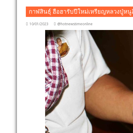
กาฬสินธุ์ ฮือฮารับปีใหม่เหรียญหลวงปู่หนูอ
10/01/2023
@hotnewstimeonline