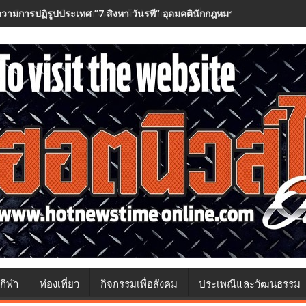
วามการปฏิรูปประเทศ ”7 สิงหา วันรพี“ อุดมคตินักกฎหมายภายใต้วิกฤติศรั
กีฬา
ท่องเที่ยว
กิจกรรมเพื่อสังคม
ประเพณีและวัฒนธรรม