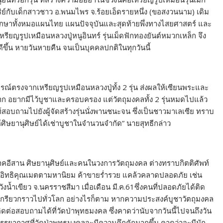
ริย์กับเด็กสาวชาว อ.พนมไพร จ.ร้อยเอ็ดรายหนึ่ง (ขอสงวนนาม) เดิม
ปรักษาทั้งหมอแผนไทย แผนปัจจุบันและสุดท้ายพึ่งทางไสยศาสตร์ และ
เหรียญรูปเหมือนหลวงปู่หนูอินทร์ รุ่นเม็ดฟักทองยันต์หมวกเหล็ก จึง
ีขึ้น หายวันหายคืน จนเป็นบุคคลปกติในทุกวันนี้
ารณ์ตรงจากเหรียญรูปเหมือนหลวงปู่ทั้ง 2 รุ่น ส่งผลให้เซียนพระและ
อยากมีไว้บูชาและครอบครอง แต่วัตถุมงคลทั้ง 2 รุ่นหมดไปแล้ว
ศัพท์สอบถามไปยังผู้จัดสร้างรุ่นนั่งพานชนะจน ซึ่งเป็นชาวมาเลเซีย ทราบ
อให้ศิษยานุศิษย์ได้เช่าบูชาในจำนวนจำกัด” นายสุทธีกล่าว
งภาคอีสาน ศิษยานุศิษย์และคนในวงการวัตถุมงคล ต่างทราบกิตติศัพท์
่างอิทธิคุณเมตตามหานิยม ค้าขายร่ำรวย แคล้วคลาดปลอดภัย เช่น
.วังน้ำเขียว จ.นครราชสีมา เมื่อเดือน มี.ค.61ซึ่งคนที่ปลอดภัยได้ติด
ข่าวเกรียวกราวไปทั่วโลก อย่างไรก็ตาม หากความประสงค์บูชาวัตถุมงคล
ต่อสอบถามได้ที่วัดป่าพุทธมงคล ซึ่งคาดว่านับจากวันนี้ไปจนถึงวัน
์ บรรยากาศที่วัดป่าพุทธมงคลจะมีความคึกคักมากขึ้น คาดว่าจะมีนัก