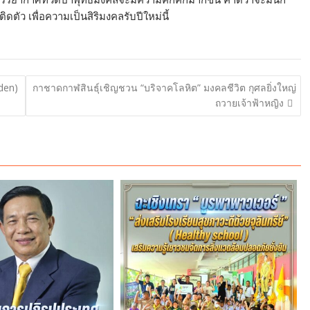
ดตัว เพื่อความเป็นสิริมงคลรับปีใหม่นี้
den)
กาชาดกาฬสินธุ์เชิญชวน “บริจาคโลหิต” มงคลชีวิต กุศลยิ่งใหญ่
ถวายเจ้าฟ้าหญิง