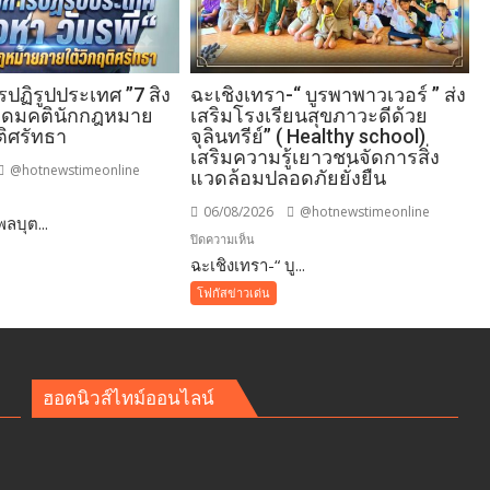
ฏิรูปประเทศ ”7 สิง
ฉะเชิงเทรา-​“ บูรพาพาวเวอร์ ” ส่ง
 อุดมคตินักกฎหมาย
เสริมโรงเรียนสุขภาวะดีด้วย
ติศรัทธา
จุลินทรีย์” ( Healthy school)
เสริมความรู้เยาวชนจัดการสิ่ง
@hotnewstimeonline
แวดล้อมปลอดภัยยั่งยืน
06/08/2026
@hotnewstimeonline
ลบุต...
าม
บน
ปิดความเห็น
ฉะเชิงเทรา-​“ บู...
ฉะเชิงเทรา-​
“
ศ
โฟกัสข่าวเด่น
บูร
พา
พา
ว
ฮอตนิวส์ไทม์ออนไลน์
เวอร์
”
ิ
ส่ง
เสริม
าย