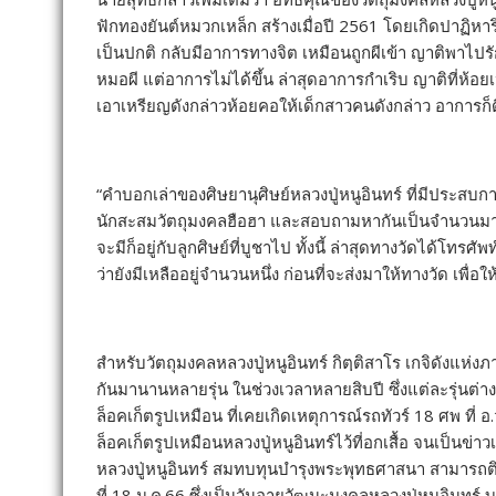
ฟักทองยันต์หมวกเหล็ก สร้างเมื่อปี 2561 โดยเกิดปาฏิหา
เป็นปกติ กลับมีอาการทางจิต เหมือนถูกผีเข้า ญาติพาไ
หมอผี แต่อาการไม่ได้ขึ้น ล่าสุดอาการกำเริบ ญาติที่ห้อย
เอาเหรียญดังกล่าวห้อยคอให้เด็กสาวคนดังกล่าว อาการก็ด
“คำบอกเล่าของศิษยานุศิษย์หลวงปู่หนูอินทร์ ที่มีประสบก
นักสะสมวัตถุมงคลฮือฮา และสอบถามหากันเป็นจำนวนมาก 
จะมีก็อยู่กับลูกศิษย์ที่บูชาไป ทั้งนี้ ล่าสุดทางวัดได้โทร
ว่ายังมีเหลืออยู่จำนวนหนึ่ง ก่อนที่จะส่งมาให้ทางวัด เพื่
สำหรับวัตถุมงคลหลวงปู่หนูอินทร์ กิตฺติสาโร เกจิดังแห่
กันมานานหลายรุ่น ในช่วงเวลาหลายสิบปี ซึ่งแต่ละรุ่นต
ล็อคเก็ตรูปเหมือน ที่เคยเกิดเหตุการณ์รถทัวร์ 18 ศพ ที่ อ
ล็อคเก็ตรูปเหมือนหลวงปู่หนูอินทร์ไว้ที่อกเสื้อ จนเป็น
หลวงปู่หนูอินทร์ สมทบทุนบำรุงพระพุทธศาสนา สามารถติด
ที่ 18 ม.ค.66 ซึ่งเป็นวันอายุวัฒนะมงคลหลวงปู่หนูอินทร