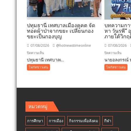
ปทุมธานี เทศบาลเมืองคูคต จัด
บทความการป
ทอดผ้าป่าจากขยะ เปลี่ยนกอง
หา วันรพี“
ขยะเป็นกองบุญ
ภายใต้วิกฤ
07/08/2026
@hotnewstimeonline
07/08/2026
บน
บน
ปิดความเห็น
ปิดความเห็น
ปทุมธานี เทศบาลเ...
ปทุมธานี
นายอลงกรณ์ พ
บทคว
เทศบาล
การ
โฟกัสข่าวเด่น
โฟกัสข่าวเด่น
เมือง
ปฏิรูป
คูคต
ประเท
จัด
”7
ทอด
สิง
ผ้าป่า
หา
จาก
วัน
หมวดหมู่
ขยะ
รพี“
เปลี่ยน
อุดมคต
การศึกษา
การเมือง
กิจกรรมเพื่อสังคม
กีฬา
กอง
นัก
ขยะ
กฎหม