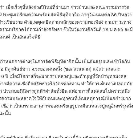
า เมื่อเร็วๆนี้หลังช่วงปีใหม่ที่ผ่านมา ชาวบ้านและคณะกรรมการวัด
การประชุมเตรียมความพร้อมจัดพิธีมุทิตาจิต อายุวัฒนมงคล 86 ปีหลวง
านอย่างเรียบง่าย ด้วยเหตุผลยึดตามหลักของความพอเพียง ตามภาวะทาง
ถร่วมบริจาคได้ตามกำลังศรัทธา ซึ่งในวันงานคือวันที่ 18 ม.ค.66 จะมี
ต์ เป็นอันเสร็จพิธี
ำหนดการต่างๆในการจัดพิธีมุทิตาจิตนั้น เป็นอันสรุปและเข้าใจกัน
ุมคือ มีลูกศิษย์ชาว จ.ระยองคนหนึ่ง (ขอสงวนนาม) แจ้งว่าตนและ
10 ปี เมื่อมีโอกาสก็จะมากราบหลวงปู่และทำบุญที่วัดป่าพุทธมงคล
องจากมีความเชื่อถือศรัทธาจริยวัตรของท่าน ทำให้การเดินทางปลอดภัย
นมา ประสบอภินิหารถูกฟ้าผ่าล้มทั้งยืน แต่อาการก็แค่สลบไปคราวหนึ่ง
ร้างความประหลาดใจให้กับตนและทุกคนที่เห็นเหตุการณ์เป็นอย่างมาก
ชื่อว่าเป็นเพราะอานุภาพของเหรียญรูปเหมือนหลวงปู่หนูอินทร์รุ่นนั่ง
ณะนั้น
อินทร์อีกรุ่น ที่สร้างความฮือฮาในช่วงนี้คือเหรียญรูปเหมือนรุ่นเม็ก