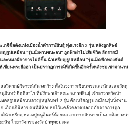
ชื่อดังแห่งเมืองน้ำดำกาฬสินธุ์ พุ่งแรงอีก 2 รุ่น หลังลูกศิษย์
รูปเหมือน “รุ่นนั่งพานชนะจน” ถูกฟ้าผ่าไม่เสียชีวิต อีกรายมี
ละหมอผีอาการไม่ดีขึ้น นำเหรียญรูปเหมือน “รุ่นเม็ดฟักทองยันต์
ห้เซียนพระฮือฮา เป็นปรากฏการณ์ที่เกิดขึ้นอีกครั้งหลังซบเซามานาน
กระแสวิพากษ์วิจารณ์กันวงกว้าง ทั้งในวงการเซียนพระและนักสะสมวัตถุ
ินทร์ กิตฺติสาโร ที่ปรึกษาเจ้าคณะ จ.กาฬสินธุ์ เจ้าอาวาสวัดป่า
คลรูปเหมือนหลวงปู่หนูอินทร์ 2 รุ่น คือเหรียญรูปเหมือนรุ่นนั่งพาน
็ก เกิดอภินิหาร คนที่มีห้อยหอไว้แคล้วคลาดปลอดภัยจากการถูก
าตินำเหรียญหลวงปู่หนูอินทร์ห้อยคอ อาการกลับหายเป็นปกติอย่างน่า
ชยฮะนิช ไวยาวัจกรของวัดป่าพุทธมงคล