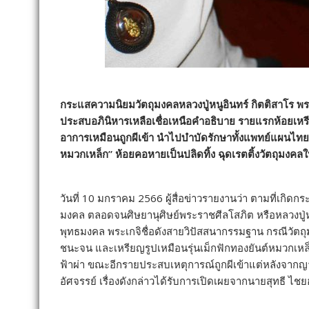
กระแสความนิยมวัตถุมงคลหลวงปู่หนูอินทร์ กิตติสาโร พระเกจิ
ประสบอภินิหารเหลือเชื่อเหนือคำอธิบาย รายแรกห้อยเหรียญ
อาการเหมือนถูกผีเข้า นำไปบำบัดรักษาทั้งแพทย์แผนไทยแ
หมวกเหล็ก” ห้อยคอหายเป็นปลิดทิ้ง ฉุดเรตติ้งวัตถุมงคลใ
วันที่ 10 มกราคม 2566 ผู้สื่อข่าวรายงานว่า ตามที่เกิด
มงคล ตลอดจนศิษยานุศิษย์พระราชศีลโสภิต หรือหลวงปู่หนูอ
พุทธมงคล พระเกจิชื่อดังสายวิปัสสนากรรมฐาน กรณีวัตถุมง
ชนะจน และเหรียญรูปเหมือนรุ่นเม็กฟักทองยันต์หมวกเหล
ฟ้าผ่า ขณะอีกรายประสบเหตุการณ์ถูกผีเข้าแต่หลังจากญ
อัศจรรย์ เรื่องดังกล่าวได้รับการเปิดเผยจากนายสุทธี ไ