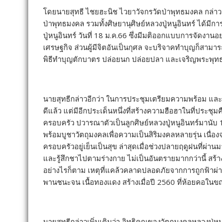
โดยนายสุทธี ไชยฮะนิช ไวยาวัจกรวัดป่าพุทธมงคล กล่าวว่
ป่าพุทธมงคล รวมทั้งศิษยานุศิษย์หลวงปู่หนูอินทร์ ได้มี
ปู่หนูอินทร์ วันที่ 18 ม.ค.66 ซึ่งมีมติออกแบบการจัดง
เศรษฐกิจ ส่วนผู้มีจิตอันเป็นกุศล จะบริจาคทำบุญก็สามาร
พิธีทำบุญตักบาตร ปล่อยนก ปล่อยปลา และเจริญพระพุทธมน
นายสุทธีกล่าวอีกว่า ในการประชุมเตรียมความพร้อม และก
ดีแล้ว แต่มีอีกประเด็นหนึ่งที่สร้างความฮือฮาในที่ประช
ครอบครัว ปวารณาตัวเป็นลูกศิษย์หลวงปู่หนูอินทร์มานับ 
พร้อมบูชาวัตถุมงคลเพื่อความเป็นสิริมงคลหลายรุ่น เนื่
ครอบครัวอยู่เย็นเป็นสุข ล่าสุดเมื่อช่วงปลายฤดูฝนที่ผ่า
และรู้สึกชาไปตามร่างกาย ไม่เป็นอันตรายมากกว่านี้ ส
อย่างไรก็ตาม เหตุที่แคล้วคลาดปลอดภัยจากการถูกฟ้าผ่า เ
พานชนะจน เนื้อทองแดง สร้างเมื่อปี 2560 ที่ห้อยคอในข
นายสุทธีกล่าวเพิ่มเติมว่า อิทธิคุณของวัตถุมงคลหลวงปู่หนู