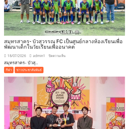
สมุทรสาคร- บัวสุวรรณ FC เป็นศูนย์กลางห้องเรียนเพื่อ
พัฒนาเด็กในวัยเรียนเพื่ออนาคต
18/07/2026
admin1
บน
ปิดความเห็น
สมุทรสาคร- บัวสุ...
สมุทรสาคร-
บัว
กีฬา
ข่าวประชาสัมพันธ์
สุวรรณ
FC
เป็น
ศูนย์กลาง
ห้องเรียน
เพื่อ
พัฒนา
เด็ก
ใน