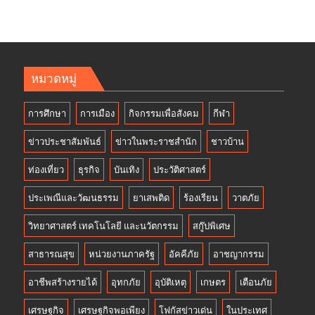
หมวดหมู่
การศึกษา
การเมือง
กิจกรรมเพื่อสังคม
กีฬา
ข่าวประชาสัมพันธ์
ข่าวในพระราชสำนัก
ชาวบ้าน
ท่องเที่ยว
ธุรกิจ
บันเทิง
ประวัติศาสตร์
ประเพณีและวัฒนธรรม
ยาเสพติด
ร้องเรียน
วาตภัย
วิทยาศาสตร์ เทคโนโลยี และนวัตกรรม
สกู๊ปพิเศษ
สาธารณสุข
หน่วยงานภาครัฐ
อัคคีภัย
อาชญากรรม
อาชีพสร้างรายได้
อุทกภัย
อุบัติเหตุ
เกษตร
เตือนภัย
เศรษฐกิจ
เศรษฐกิจพอเพียง
โฟกัสข่าวเด่น
ในประเทศ