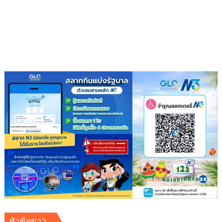
ส่ง
เสริมสุข
ภาพ
สร้าง
ความ
สามัคคี
ต้าน
ภัย
ยา
เสพ
ติด
หัวข้อข่าว