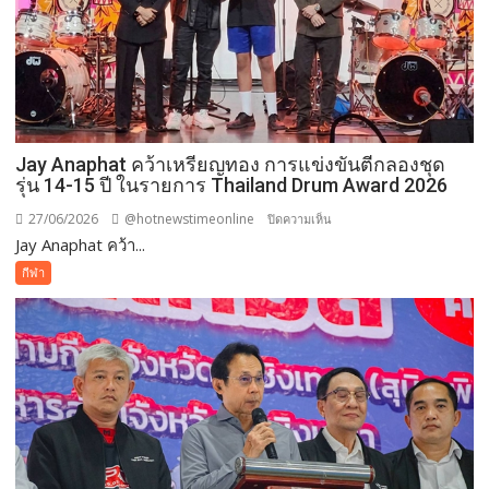
วัย
เรียน
เพื่อ
อนาคต
Jay Anaphat คว้าเหรียญทอง การแข่งขันตีกลองชุด
รุ่น 14-15 ปี ในรายการ Thailand Drum Award 2026
27/06/2026
@hotnewstimeonline
บน
ปิดความเห็น
Jay Anaphat คว้า...
Jay
Anaphat
กีฬา
คว้า
เหรียญ
ทอง
การ
แข่งขัน
ตี
กลอง
ชุด
รุ่น