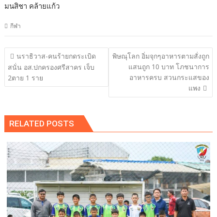
มนสิชา คล้ายแก้ว
กีฬา
แนะแนว
นราธิวาส-คนร้ายกดระเบิด
พิษณุโลก อิ่มจุกๆอาหารตามสั่งถูก
เรื่อง
แสนถูก 10 บาท โภชนาการ
สนั่น อส.ปกครองศรีสาคร เจ็บ
อาหารครบ สวนกระแสของ
2ตาย 1 ราย
แพง
RELATED POSTS