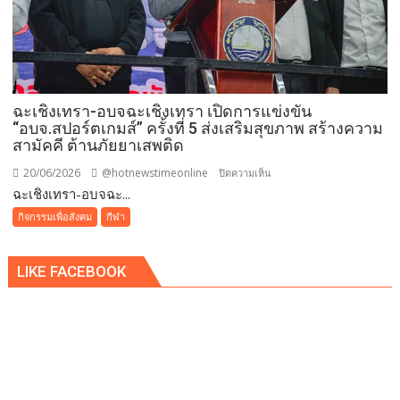
14-
15
ปี
ใน
รายการ
ฉะเชิงเทรา-อบจฉะเชิงเทรา เปิดการแข่งขัน
Thailand
“อบจ.สปอร์ตเกมส์” ครั้งที่ 5 ส่งเสริมสุขภาพ สร้างความ
Drum
สามัคคี ต้านภัยยาเสพติด
Award
2026
20/06/2026
@hotnewstimeonline
บน
ปิดความเห็น
ฉะเชิงเทรา-อบจฉะ...
ฉะเชิงเทรา-
อบจ
กิจกรรมเพื่อสังคม
กีฬา
ฉะเชิงเทรา
เปิด
LIKE FACEBOOK
การ
แข่งขัน
“อบจ.สปอร์ต
เกมส์”
ครั้ง
ที่
5