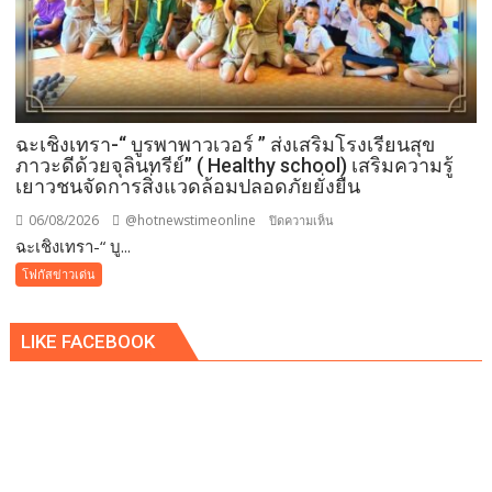
ฉะเชิงเทรา-​“ บูรพาพาวเวอร์ ” ส่งเสริมโรงเรียนสุข
ภาวะดีด้วยจุลินทรีย์” ( Healthy school) เสริมความรู้
เยาวชนจัดการสิ่งแวดล้อมปลอดภัยยั่งยืน
06/08/2026
@hotnewstimeonline
บน
ปิดความเห็น
ฉะเชิงเทรา-​“ บู...
ฉะเชิงเทรา-​
“
โฟกัสข่าวเด่น
บูร
พา
LIKE FACEBOOK
พา
ว
เวอร์
”
ส่ง
เสริม
โรงเรียน