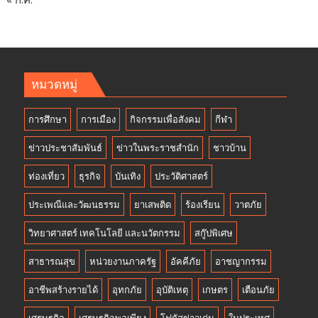
หมวดหมู่
การศึกษา
การเมือง
กิจกรรมเพื่อสังคม
กีฬา
ข่าวประชาสัมพันธ์
ข่าวในพระราชสำนัก
ชาวบ้าน
ท่องเที่ยว
ธุรกิจ
บันเทิง
ประวัติศาสตร์
ประเพณีและวัฒนธรรม
ยาเสพติด
ร้องเรียน
วาตภัย
วิทยาศาสตร์ เทคโนโลยี และนวัตกรรม
สกู๊ปพิเศษ
สาธารณสุข
หน่วยงานภาครัฐ
อัคคีภัย
อาชญากรรม
อาชีพสร้างรายได้
อุทกภัย
อุบัติเหตุ
เกษตร
เตือนภัย