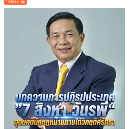
โฟกัสข่าวเด่น
เมือง
คูคต
จัด
ทอด
ผ้าป่า
จาก
ขยะ
เปลี่ยน
กอง
ขยะ
เป็นก
อง
บุญ