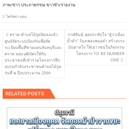
ภาพ/ข่าว ประภาพรรณ ขาวขำ/รายงาน
โฟกัสข่าวเด่น
แนะแนว
ตราด-ตําบลไม้รูดปิดลงแล้ว
กาฬสินธุ์-สุดประทับใจ “ผู้ว่าเมือง
เรื่อง
น้ำดำ” ร้องเพลงหมอลำ สร้างแรง
ศูนย์จัดระบบป้องกันเพื่อจัด
บันดาลใจ ให้เยาวชนในกิจกรรม
ระเบียบพื้นที่ชายแดนจันทบุรีและ
โครงการ TO BE NUMBER
ตราด มอบวุฒิบัตรให้กับ
ONE
ประชาชนที่เข้าร่วมโครงการฝึก
อบรมกําลังประชาชนตําบลไม้รูด
รุ่นที่ ๒ ปีงบประมาณ 2566
RELATED POSTS