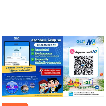
สุข
ภาวะ
ดี
ด้วย
จุลินทรีย์”
(
Healthy
school)
เสริม
ความ
รู้
เยาวชน
จัดการ
สิ่ง
แวดล้อม
ปลอดภัย
ยั่งยืน