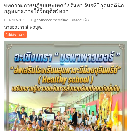
บทความการปฏิรูปประเทศ ”7 สิงหา วันรพี“ อุดมคตินัก
กฎหมายภายใต้วิกฤติศรัทธา
07/08/2026
@hotnewstimeonline
บน
ปิดความเห็น
นายอลงกรณ์ พลบุต...
บทความ
การ
โฟกัสข่าวเด่น
ปฏิรูป
ประเทศ
”7
สิง
หา
วัน
รพี“
อุดมคติ
นัก
กฎหมาย
ภาย
ใต้
วิกฤติ
ศรัทธา