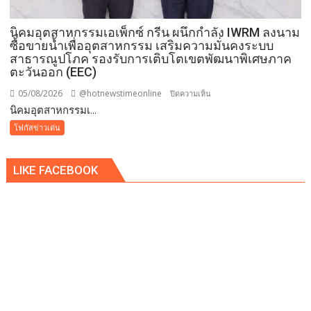
นิคมอุตสาหกรรมเอเพ็กซ์ กรีน ผนึกกำลัง IWRM ลงนาม
ซื้อขายน้ำเพื่ออุตสาหกรรม เสริมความมั่นคงระบบ
สาธารณูปโภค รองรับการเติบโตเขตพัฒนาพิเศษภาค
ตะวันออก (EEC)
05/08/2026
@hotnewstimeonline
บน
ปิดความเห็น
​นิคมอุตสาหกรรมเ...
นิคม
โฟกัสข่าวเด่น
อุตสาหกรรม
เอ
LIKE FACEBOOK
เพ็ก
ซ์
กรีน
ผนึก
กำลัง
IWRM
ลง
นาม
ซื้อ
ขาย