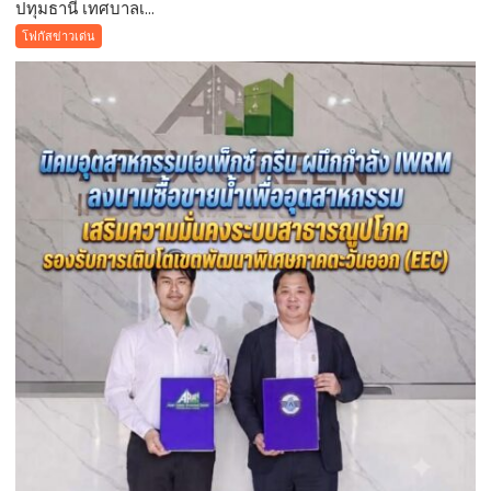
ปทุมธานี เทศบาลเ...
ปทุมธานี
แทน
เทศบาล
โฟกัสข่าวเด่น
คำ
เมือง
ว่า
คูคต
รัก
เดิน
ชวน
หน้า
ลูก
แก้
พา
ปัญหา
แม่
ผู้
เที่ยว
เร่ร่อน
สร้าง
ความ
ปลอดภัย
ประชาชน