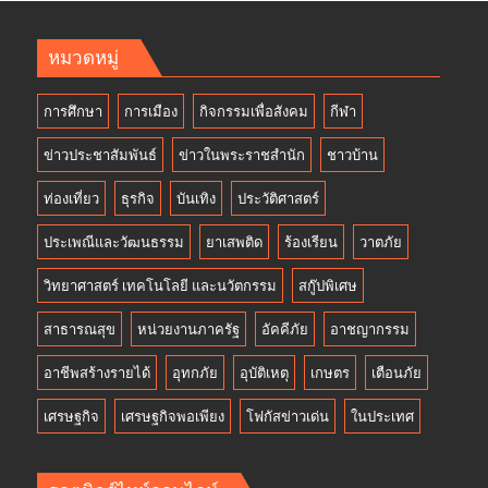
หมวดหมู่
การศึกษา
การเมือง
กิจกรรมเพื่อสังคม
กีฬา
ข่าวประชาสัมพันธ์
ข่าวในพระราชสำนัก
ชาวบ้าน
ท่องเที่ยว
ธุรกิจ
บันเทิง
ประวัติศาสตร์
ประเพณีและวัฒนธรรม
ยาเสพติด
ร้องเรียน
วาตภัย
วิทยาศาสตร์ เทคโนโลยี และนวัตกรรม
สกู๊ปพิเศษ
สาธารณสุข
หน่วยงานภาครัฐ
อัคคีภัย
อาชญากรรม
อาชีพสร้างรายได้
อุทกภัย
อุบัติเหตุ
เกษตร
เตือนภัย
เศรษฐกิจ
เศรษฐกิจพอเพียง
โฟกัสข่าวเด่น
ในประเทศ