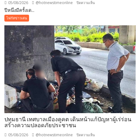
05/08/2026
@hotnewstimeonline
บน
ปิดความเห็น
ปีหนึ่งมีครั้งเด...
ปี
หนึ่ง
โฟกัสข่าวเด่น
มี
ครั้ง
เดียว!
12
สิงหาคม
แม่
เข้า
ฟรี
สวน
นงนุช
พัทยา
มอบ
ของ
ขวัญ
ปทุมธานี เทศบาลเมืองคูคต เดินหน้าแก้ปัญหาผู้เร่ร่อน
วัน
สร้างความปลอดภัยประชาชน
แม่
แห่ง
05/08/2026
@hotnewstimeonline
บน
ปิดความเห็น
ชาติ