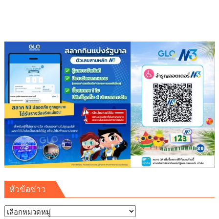
น้ำ
เพื่อ
อุตสาหกรรม
เสริม
ความ
มั่นคง
ระบบ
สาธารณูปโภค
รองรับ
การ
เติบโต
เขต
พัฒนา
พิเศษ
ภาค
ตะวัน
ออก
หัวข้อข่าว
(EEC)
หัวข้อ