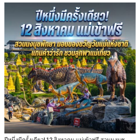
บูร
พา
พา
ว
เวอร์
”
ส่ง
เสริม
โรงเรียน
สุข
ภาวะ
ดี
ด้วย
จุลินทรีย์”
(
Healthy
school)
เสริม
ความ
รู้
เยาวชน
ปีหนึ่งมีครั้งเดียว! 12 สิงหาคม แม่เข้าฟรี สวนนงนุช