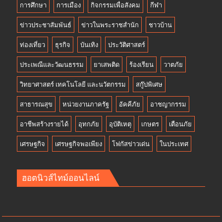
การศึกษา
การเมือง
กิจกรรมเพื่อสังคม
กีฬา
ข่าวประชาสัมพันธ์
ข่าวในพระราชสำนัก
ชาวบ้าน
ท่องเที่ยว
ธุรกิจ
บันเทิง
ประวัติศาสตร์
ประเพณีและวัฒนธรรม
ยาเสพติด
ร้องเรียน
วาตภัย
วิทยาศาสตร์ เทคโนโลยี และนวัตกรรม
สกู๊ปพิเศษ
สาธารณสุข
หน่วยงานภาครัฐ
อัคคีภัย
อาชญากรรม
อาชีพสร้างรายได้
อุทกภัย
อุบัติเหตุ
เกษตร
เตือนภัย
เศรษฐกิจ
เศรษฐกิจพอเพียง
โฟกัสข่าวเด่น
ในประเทศ
ฮอตนิวส์ไทม์ออนไลน์