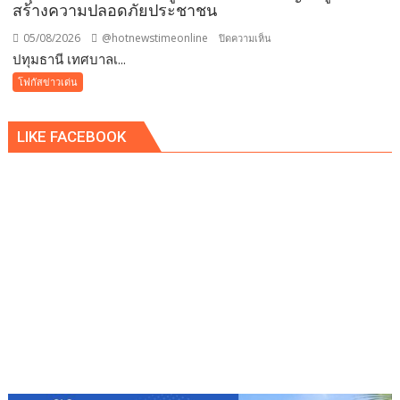
สร้างความปลอดภัยประชาชน
แม่
แห่ง
05/08/2026
@hotnewstimeonline
บน
ปิดความเห็น
ชาติ
ปทุมธานี เทศบาลเ...
ปทุมธานี
แทน
เทศบาล
โฟกัสข่าวเด่น
คำ
เมือง
ว่า
คูคต
รัก
LIKE FACEBOOK
เดิน
ชวน
หน้า
ลูก
แก้
พา
ปัญหา
แม่
ผู้
เที่ยว
เร่ร่อน
สร้าง
ความ
ปลอดภัย
ประชาชน