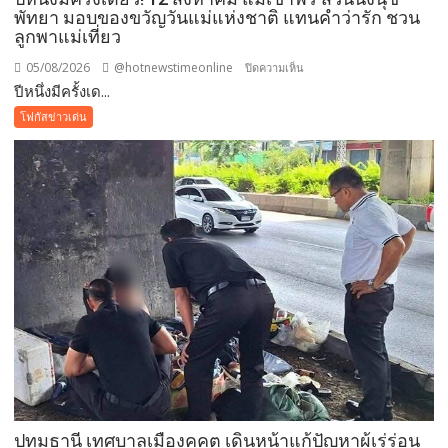
จัดการ
พัทยา มอบของขวัญวันแม่แห่งชาติ แทนคำว่ารัก ชวน
ลูกพาแม่เที่ยว
สิ่ง
แวดล้อม
05/08/2026
@hotnewstimeonline
บน
ปิดความเห็น
ปลอดภัย
ปีหนึ่งมีครั้งเด...
ปี
ยั่งยืน
หนึ่ง
โฟกัสข่าวเด่น
มี
ครั้ง
เดียว!
12
สิงหาคม
แม่
เข้า
ฟรี
สวน
นงนุช
พัทยา
มอบ
ของ
ขวัญ
ปทุมธานี เทศบาลเมืองคูคต เดินหน้าแก้ปัญหาผู้เร่ร่อน
วัน