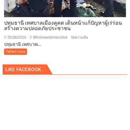
มอบ
ของ
ขวัญ
ปทุมธานี เทศบาลเมืองคูคต เดินหน้าแก้ปัญหาผู้เร่ร่อน
วัน
สร้างความปลอดภัยประชาชน
แม่
แห่ง
05/08/2026
@hotnewstimeonline
บน
ปิดความเห็น
ชาติ
ปทุมธานี เทศบาลเ...
ปทุมธานี
แทน
เทศบาล
โฟกัสข่าวเด่น
คำ
เมือง
ว่า
คูคต
รัก
LIKE FACEBOOK
เดิน
ชวน
หน้า
ลูก
แก้
พา
ปัญหา
แม่
ผู้
เที่ยว
เร่ร่อน
สร้าง
ความ
ปลอดภัย
ประชาชน