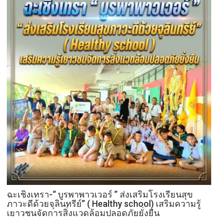
ฉะเชิงเทรา-​“ บูรพาพาวเวอร์ ” ส่งเสริมโรงเรียนสุข
ภาวะดีด้วยจุลินทรีย์” ( Healthy school) เสริมความรู้
เยาวชนจัดการสิ่งแวดล้อมปลอดภัยยั่งยืน