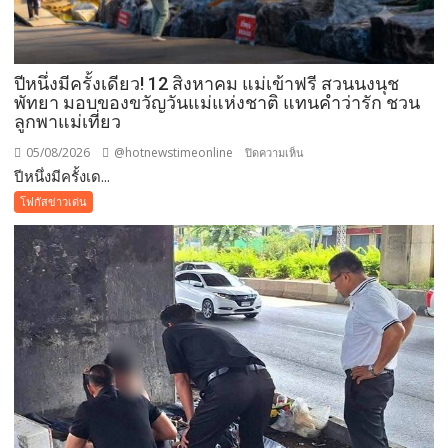
เสริม
ความ
รู้
เยาวชน
ปีหนึ่งมีครั้งเดียว! 12 สิงหาคม แม่เข้าฟรี สวนนงนุช
จัดการ
พัทยา มอบของขวัญวันแม่แห่งชาติ แทนคำว่ารัก ชวน
ลูกพาแม่เที่ยว
สิ่ง
แวดล้อม
05/08/2026
@hotnewstimeonline
บน
ปิดความเห็น
ปลอดภัย
ปีหนึ่งมีครั้งเด...
ปี
ยั่งยืน
หนึ่ง
โฟกัสข่าวเด่น
มี
ครั้ง
เดียว!
12
สิงหาคม
แม่
เข้า
ฟรี
สวน
นงนุช
พัทยา