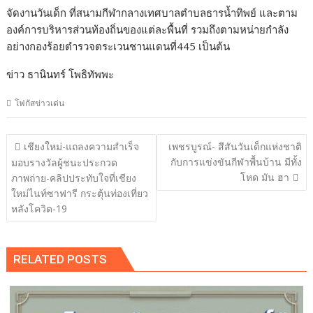
จัดงานวันเด็ก ที่สนามกีฬากลางเทศบาลตำบลธารน้ำทิพย์ และตาม
องค์การบริหารส่วนท้องถิ่นของแต่ละพื้นที่ รวมถึงตามหน่ายกำลัง
อย่างกองร้อยตำรวจตระเวนชานแดนที่445 เป็นต้น
ข่าว ธานินทร์ โพธิทัพพะ
โฟกัสข่าวเด่น
แนะแนว
เชียงใหม่-แถลงความสำเร็จ
เพชรบูรณ์- สีสันวันเด็กแห่งชาติ
เรื่อง
กับการแข่งขันกีฬาพื้นบ้าน มีทั้ง
มอบรางวัลผู้ชนะประกวด
โหด มัน ฮา
ภาพถ่าย-คลิปประทับใจที่เชียง
ใหม่ไนท์ซาฟารี กระตุ้นท่องเที่ยว
หลังโควิด-19
RELATED POSTS