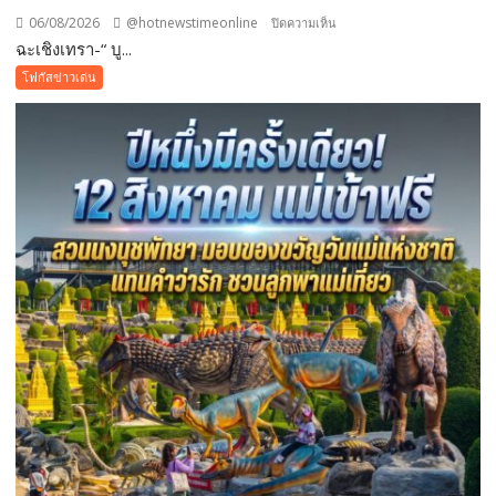
06/08/2026
@hotnewstimeonline
บน
ปิดความเห็น
ฉะเชิงเทรา-​“ บู...
ฉะเชิงเทรา-​
“
โฟกัสข่าวเด่น
บูร
พา
พา
ว
เวอร์
”
ส่ง
เสริม
โรงเรียน
สุข
ภาวะ
ดี
ด้วย
จุลินทรีย์”
(
Healthy
school)