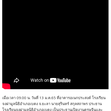
เมื่อเวลา 09.00 น. วันที่ 13 ม.ค.65 ที่อาคารอเนกประสงค์ โรงเรียน
จงฝามูลนิธิอำเภอเบตง จ.ยะลา นายสุรินทร์ สกุลสถาพร ประธาน
โรงเรียนจงฝามูลนิธิอำเภอเบตง เป็นประธานเปิดงานตรุษจีนและ