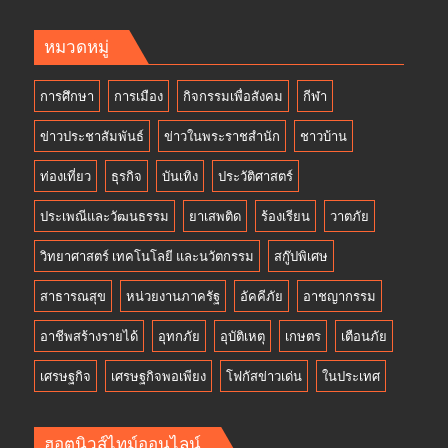
หมวดหมู่
การศึกษา
การเมือง
กิจกรรมเพื่อสังคม
กีฬา
ข่าวประชาสัมพันธ์
ข่าวในพระราชสำนัก
ชาวบ้าน
ท่องเที่ยว
ธุรกิจ
บันเทิง
ประวัติศาสตร์
ประเพณีและวัฒนธรรม
ยาเสพติด
ร้องเรียน
วาตภัย
วิทยาศาสตร์ เทคโนโลยี และนวัตกรรม
สกู๊ปพิเศษ
สาธารณสุข
หน่วยงานภาครัฐ
อัคคีภัย
อาชญากรรม
อาชีพสร้างรายได้
อุทกภัย
อุบัติเหตุ
เกษตร
เตือนภัย
เศรษฐกิจ
เศรษฐกิจพอเพียง
โฟกัสข่าวเด่น
ในประเทศ
ฮอตนิวส์ไทม์ออนไลน์