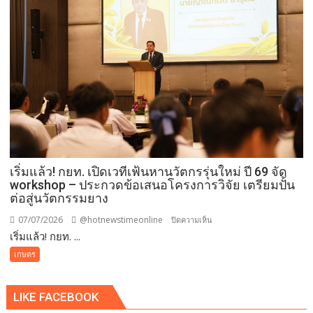
พลิก
ไทย
โอ
บท
กา
เรียน
ส
จาก
เอ
“พิพัฒ
ส
พะเนียง
เอ็
เวทย์”
มอี.ไทย
ใน
สู่
มุม
ตลาด
มอง
โลก31
ของ”เอฟเค
เริ่มแล้ว! กยท. เปิดเวทีเฟ้นหานวัตกรรุ่นใหม่ ปี 69 จัด
ก.ค.นี้
ไอไอ-
workshop – ประกวดข้อเสนอโครงการวิจัย เตรียมปั้น
อลงกรณ์“
ต่อสู่นวัตกรรมยาง
07/07/2026
@hotnewstimeonline
บน
ปิดความเห็น
เริ่มแล้ว! กยท. ...
เริ่ม
แล้ว!
เกษตร
กยท.
เปิด
LIKE FACEBOOK
เวที
เฟ้น