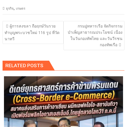
,
ธุรกิจ
เกษตร
แนะแนว
ผู้การสงขลา ถือฤกษ์วันรวย
กรมอู่ทหารเรือ จัดกิจกรรม
เรื่อง
บำเพ็ญสาธารณประโยชน์ เนื่อง
ทำบุญพระบวชใหม่ 116 รูป ที่วัด
ในวันกองทัพไทย และวันวีรชน
นาทวี
กองทัพเรือ
RELATED POSTS