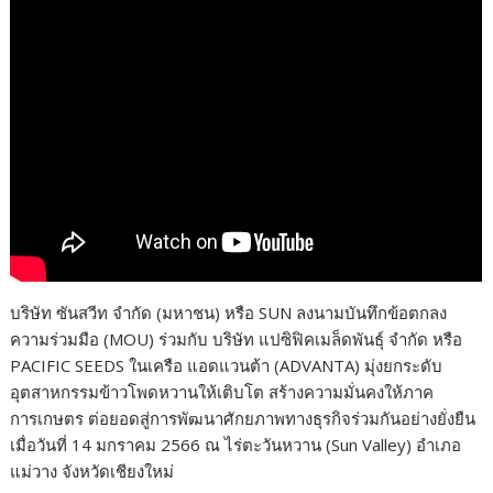
บริษัท ซันสวีท จำกัด (มหาชน) หรือ SUN ลงนามบันทึกข้อตกลง
ความร่วมมือ (MOU) ร่วมกับ บริษัท แปซิฟิคเมล็ดพันธุ์ จำกัด หรือ
PACIFIC SEEDS ในเครือ แอดแวนต้า (ADVANTA) มุ่งยกระดับ
อุตสาหกรรมข้าวโพดหวานให้เติบโต สร้างความมั่นคงให้ภาค
การเกษตร ต่อยอดสู่การพัฒนาศักยภาพทางธุรกิจร่วมกันอย่างยั่งยืน
เมื่อวันที่ 14 มกราคม 2566 ณ ไร่ตะวันหวาน (Sun Valley) อำเภอ
แม่วาง จังหวัดเชียงใหม่