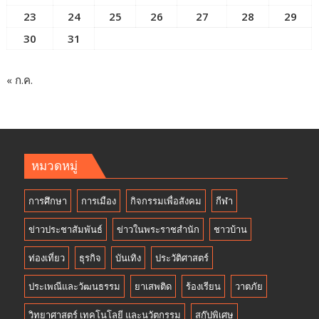
23
24
25
26
27
28
29
30
31
« ก.ค.
หมวดหมู่
การศึกษา
การเมือง
กิจกรรมเพื่อสังคม
กีฬา
ข่าวประชาสัมพันธ์
ข่าวในพระราชสำนัก
ชาวบ้าน
ท่องเที่ยว
ธุรกิจ
บันเทิง
ประวัติศาสตร์
ประเพณีและวัฒนธรรม
ยาเสพติด
ร้องเรียน
วาตภัย
วิทยาศาสตร์ เทคโนโลยี และนวัตกรรม
สกู๊ปพิเศษ