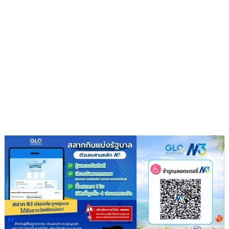
หาน
วัต
กร
รุ่น
ใหม่
ปี
69
จัด
workshop
–
ประกวด
ข้อ
เสนอ
โครงการ
วิจัย
เตรียม
ปั้น
ต่อ
สู่
นวัตกรรม