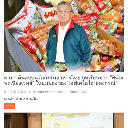
ค้า
ข้าม
พรมแดน(Cross-
Border
e-
Commerce)
สมาคม
ส่ง
เสริม
การ
ค้า
อาเซียน
มาม่า ต้นแบบนวัตกรรมอาหารไทย บทเรียนจาก “พิพัฒ
ผนึก
พะเนียงเวทย์” ในมุมมองของ”เอฟเคไอไอ-อลงกรณ์“
เอฟเค
ไอไอ-
09/07/2026
@hotnewstimeonline
บน
ปิดความเห็น
สถาบัน
มาม่า ต้นแบบนวัต...
มา
ทิวา
ม่า
ธุรกิจ
เปิด
ต้นแบบ
ฟ
นวัตกรรม
อรั่ม
อาหาร