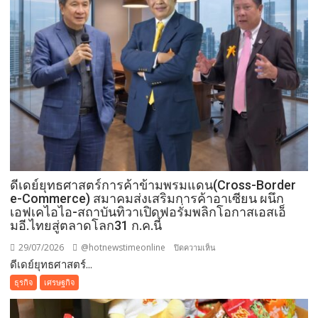
ดีเดย์ยุทธศาสตร์การค้าข้ามพรมแดน(Cross-Border
e-Commerce) สมาคมส่งเสริมการค้าอาเซียน ผนึก
เอฟเคไอไอ-สถาบันทิวาเปิดฟอรั่มพลิกโอกาสเอสเอ็
มอี.ไทยสู่ตลาดโลก31 ก.ค.นี้
29/07/2026
@hotnewstimeonline
บน
ปิดความเห็น
ดีเดย์ยุทธศาสตร์...
ดี
เดย์
ธุรกิจ
เศรษฐกิจ
ยุทธศาสตร์
การ