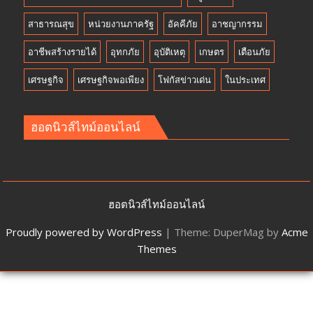
สาธารณสุข
หน่วยงานภาครัฐ
อัคคีภัย
อาชญากรรม
อาชีพสร้างรายได้
อุทกภัย
อุบัติเหตุ
เกษตร
เตือนภัย
เศรษฐกิจ
เศรษฐกิจพอเพียง
โฟกัสข่าวเด่น
ในประเทศ
ฮอตนิวส์ไทม์ออนไลน์
ฮอตนิวส์ไทม์ออนไลน์
Proudly powered by WordPress
|
Theme: DuperMag by
Acme
Themes