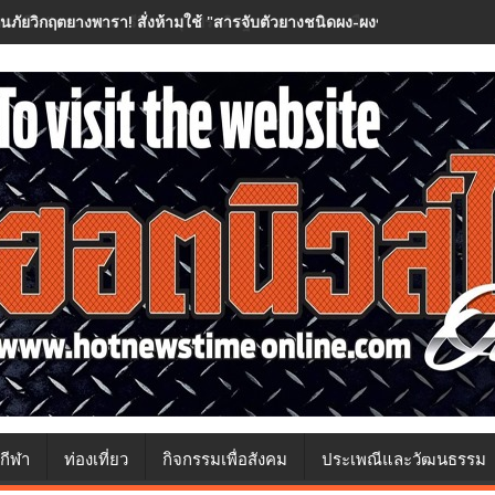
อนภัยวิกฤตยางพารา! สั่งห้ามใช้ "สารจับตัวยางชนิดผง-ผงขาว" โรงงานประกา
กีฬา
ท่องเที่ยว
กิจกรรมเพื่อสังคม
ประเพณีและวัฒนธรรม