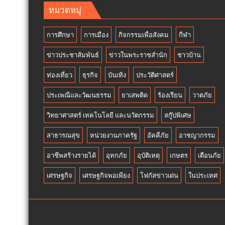
ข้าม
ใน
หมวดหมู่
พรมแดน(Cross-
มุม
Border
มอง
การศึกษา
การเมือง
กิจกรรมเพื่อสังคม
กีฬา
e-
ของ”เ
Commerce)
ไอไอ-
ข่าวประชาสัมพันธ์
ข่าวในพระราชสำนัก
ชาวบ้าน
สมาคม
อลงกร
ส่ง
ท่องเที่ยว
ธุรกิจ
บันเทิง
ประวัติศาสตร์
เสริม
การ
ประเพณีและวัฒนธรรม
ยาเสพติด
ร้องเรียน
วาตภัย
ค้า
อาเซียน
วิทยาศาสตร์ เทคโนโลยี และนวัตกรรม
สกู๊ปพิเศษ
ผนึก
สาธารณสุข
หน่วยงานภาครัฐ
อัคคีภัย
อาชญากรรม
เอฟเค
ไอไอ-
อาชีพสร้างรายได้
อุทกภัย
อุบัติเหตุ
เกษตร
เตือนภัย
สถาบัน
ทิวา
เศรษฐกิจ
เศรษฐกิจพอเพียง
โฟกัสข่าวเด่น
ในประเทศ
เปิด
ฟ
อรั่ม
พลิก
โอ