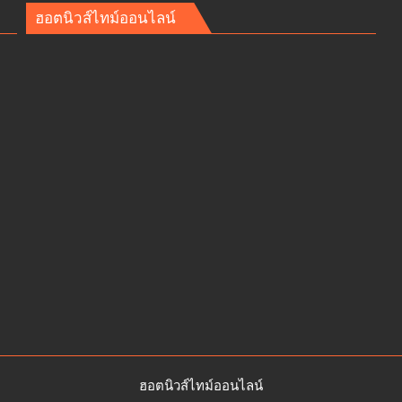
“Beyond
ฮอตนิวส์ไทม์ออนไลน์
Food
Expo
2026”
อฟเค
ครั้ง
ที่
ณ์“
4หนุน
ซอฟต์
เพา
เวอร์
อีสาน
KICE
ขอนแก่น
ดัน
ฮับ
อาหาร
ลุ่ม
น้ำ
โขง
ฮอตนิวส์ไทม์ออนไลน์
สู่