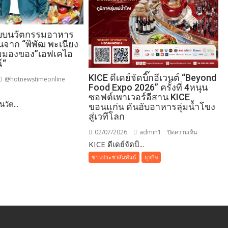
แบบนวัตกรรมอาหาร
นจาก “พิพัฒ พะเนียง
ุมมองของ”เอฟเคไอ
์“
KICE ดีเดย์จัดบิ๊กอีเวนต์ “Beyond
@hotnewstimeonline
Food Expo 2026” ครั้งที่ 4หนุน
ซอฟต์เพาเวอร์อีสาน KICE
วัต...
ขอนแก่น ดันฮับอาหารลุ่มน้ำโขง
สู่เวทีโลก
บ
02/07/2026
admin1
บน
ปิดความเห็น
รรม
KICE ดีเดย์จัดบิ...
KICE
ดี
ข่าวประชาสัมพันธ์
ธุรกิจ
เดย์
จัด
บิ๊
กอี
เวน
ง
ต์