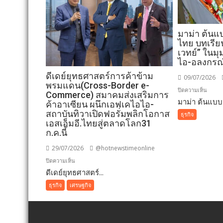
มาม่า ต้น
ไทย บทเรีย
เวทย์” ในม
ไอ-อลงกรณ
ดีเดย์ยุทธศาสตร์การค้าข้าม
09/07/2026
พรมแดน(Cross-Border e-
บน
ปิดความเห็น
Commerce) สมาคมส่งเสริมการ
มาม่า ต้นแบบน
มา
ค้าอาเซียน ผนึกเอฟเคไอไอ-
ม่า
สถาบันทิวาเปิดฟอรั่มพลิกโอกาส
ธุรกิจ
เอสเอ็มอี.ไทยสู่ตลาดโลก31
ต้นแบ
ก.ค.นี้
นวัตก
อาหาร
29/07/2026
@hotnewstimeonline
ไทย
บน
ปิดความเห็น
บท
ดีเดย์ยุทธศาสตร์...
ดี
เรียน
เดย์
ธุรกิจ
เศรษฐกิจ
จาก
ยุทธศาสตร์
“พิพัฒ
การ
พะเนีย
ค้า
เวทย์”