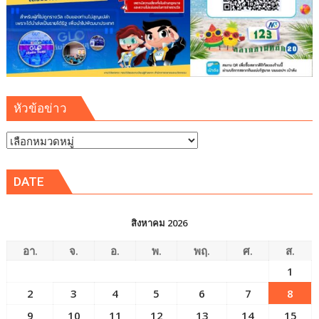
ประเทศ
หัวข้อข่าว
หัวข้อ
ข่าว
DATE
สิงหาคม 2026
อา.
จ.
อ.
พ.
พฤ.
ศ.
ส.
1
2
3
4
5
6
7
8
9
10
11
12
13
14
15