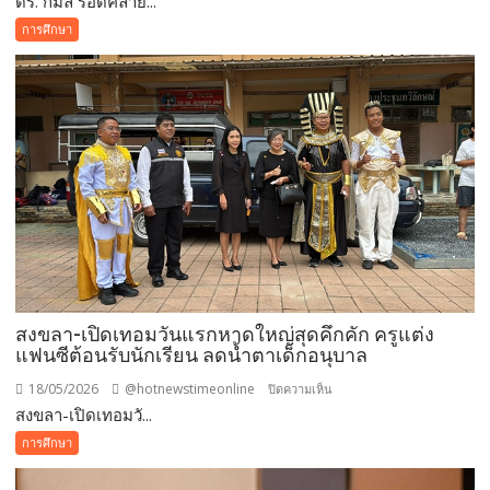
ดร. กมล รอดคล้าย...
เปิด
การศึกษา
อาคาร
เรียน“สัมฤ
ทธิ
กาล”
สงขลา-เปิดเทอมวันแรกหาดใหญ่สุดคึกคัก ครูแต่ง
แฟนซีต้อนรับนักเรียน ลดน้ำตาเด็กอนุบาล
18/05/2026
@hotnewstimeonline
บน
ปิดความเห็น
สงขลา-เปิดเทอมวั...
สงขลา-
เปิด
การศึกษา
เทอม
วัน