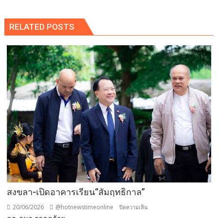
RELATED POSTS
สงขลา-เปิดอาคารเรียน“สัมฤทธิกาล”
20/06/2026
@hotnewstimeonline
บน
ปิดความเห็น
สงขลา-