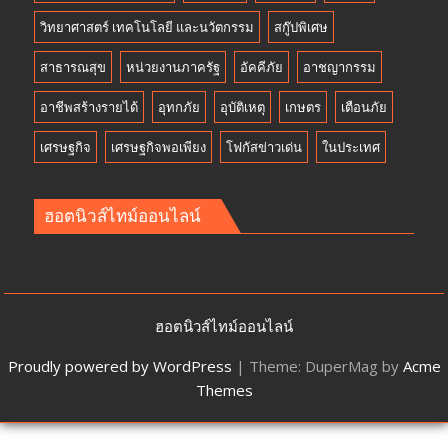
วิทยาศาสตร์ เทคโนโลยี และนวัตกรรม
สกู๊ปพิเศษ
สาธารณสุข
หน่วยงานภาครัฐ
อัคคีภัย
อาชญากรรม
อาชีพสร้างรายได้
อุทกภัย
อุบัติเหตุ
เกษตร
เตือนภัย
เศรษฐกิจ
เศรษฐกิจพอเพียง
โฟกัสข่าวเด่น
ในประเทศ
ฮอตนิวส์ไทม์ออนไลน์
ฮอตนิวส์ไทม์ออนไลน์
Proudly powered by WordPress
|
Theme: DuperMag by
Acme
Themes