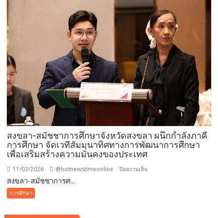
แรก
หาดใหญ่
สุด
คึกคัก
ครู
แต่ง
แฟนซี
ต้อนรับ
นักเรียน
ลด
น้ำตา
เด็ก
สงขลา-สมัชชาการศึกษาจังหวัดสงขลา ผนึกกำลังภาคี
อนุบาล
การศึกษา จัดเวทีสัมมนาทิศทางการพัฒนาการศึกษา
เพื่อเสริมสร้างความมั่นคงของประเทศ
11/03/2026
@hotnewstimeonline
บน
ปิดความเห็น
สงขลา-สมัชชาการศ...
สงขลา-
สมัชชา
การศึกษา
การ
ศึกษา