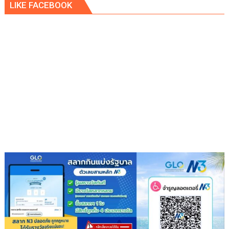
LIKE FACEBOOK
จังหวัด
สงขลา
ผนึก
กำลัง
ภาคี
การ
ศึกษา
จัด
เวที
สัมมนา
ทิศทาง
การ
พัฒนาการ
ศึกษา
เพื่อ
เสริม
สร้าง
ความ
มั่นคง
ของ