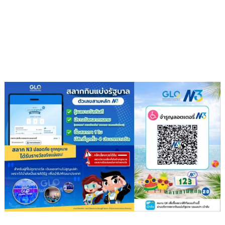
โรงเรียน
สุข
ภาวะ
ดี
ด้วย
จุลินทรีย์”
(
Healthy
school)
เสริม
ความ
รู้
เยาวชน
จัดการ
สิ่ง
แวดล้อม
ปลอดภัย
ยั่งยืน