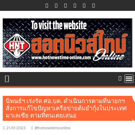
Skip
to
content
นิพนธ์ฯ เร่งรัด ศอ.บต. ดำเนินการตามที่นายกฯ
สั่งการแก้ไขปัญหาเครือข่ายต้มยำกุ้งในประเทศ
มาเลเซีย ตามที่ตนเคยเสนอ
21/01/2023
@hotnewstimeonline