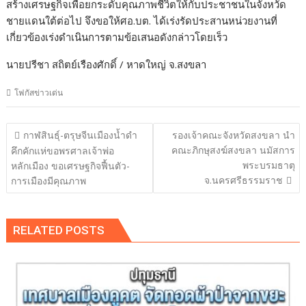
สร้างเศรษฐกิจเพื่อยกระดับคุณภาพชีวิตให้กับประชาชนในจังหวัด
ชายแดนใต้ต่อไป จึงขอให้ศอ.บต. ได้เร่งรัดประสานหน่วยงานที่
เกี่ยวข้องเร่งดำเนินการตามข้อเสนอดังกล่าวโดยเร็ว
นายปรีชา สถิตย์เรืองศักดิ์ / หาดใหญ่ จ.สงขลา
โฟกัสข่าวเด่น
แนะแนว
กาฬสินธุ์-ตรุษจีนเมืองน้ำดำ
รองเจ้าคณะจังหวัดสงขลา นำ
เรื่อง
คณะภิกษุสงฆ์สงขลา นมัสการ
คึกคักแห่ขอพรศาลเจ้าพ่อ
พระบรมธาตุ
หลักเมือง ขอเศรษฐกิจฟื้นตัว-
จ.นครศรีธรรมราช
การเมืองมีคุณภาพ
RELATED POSTS