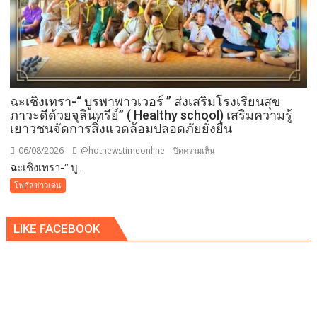
ฉะเชิงเทรา-​“ บูรพาพาวเวอร์ ” ส่งเสริมโรงเรียนสุข
ภาวะดีด้วยจุลินทรีย์” ( Healthy school) เสริมความรู้
เยาวชนจัดการสิ่งแวดล้อมปลอดภัยยั่งยืน
06/08/2026
@hotnewstimeonline
บน
ปิดความเห็น
ฉะเชิงเทรา-​“ บู...
ฉะเชิงเทรา-​
“
โฟกัสข่าวเด่น
บูร
พา
LIKE FACEBOOK
พา
ว
เวอร์
”
ส่ง
เสริม