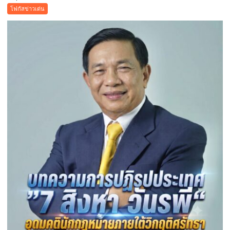
เทศบาล
โฟกัสข่าวเด่น
เมือง
คูคต
จัด
ทอด
ผ้าป่า
จาก
ขยะ
เปลี่ยน
กอง
ขยะ
เป็นก
อง
บุญ