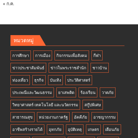
« ก.ค.
หมวดหมู่
การศึกษา
การเมือง
กิจกรรมเพื่อสังคม
กีฬา
ข่าวประชาสัมพันธ์
ข่าวในพระราชสำนัก
ชาวบ้าน
ท่องเที่ยว
ธุรกิจ
บันเทิง
ประวัติศาสตร์
ประเพณีและวัฒนธรรม
ยาเสพติด
ร้องเรียน
วาตภัย
วิทยาศาสตร์ เทคโนโลยี และนวัตกรรม
สกู๊ปพิเศษ
สาธารณสุข
หน่วยงานภาครัฐ
อัคคีภัย
อาชญากรรม
อาชีพสร้างรายได้
อุทกภัย
อุบัติเหตุ
เกษตร
เตือนภัย