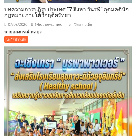
บทความการปฏิรูปประเทศ ”7 สิงหา วันรพี“ อุดมคตินัก
กฎหมายภายใต้วิกฤติศรัทธา
07/08/2026
@hotnewstimeonline
บน
ปิดความเห็น
นายอลงกรณ์ พลบุต...
บทความ
การ
โฟกัสข่าวเด่น
ปฏิรูป
ประเทศ
”7
สิง
หา
วัน
รพี“
อุดมคติ
นัก
กฎหมาย
ภาย
ใต้
วิกฤติ
ศรัทธา