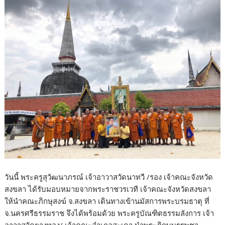
วันนี้ พระครูสุวัฒนาภรณ์ เจ้าอาวาสวัดนาทวี /รอง เจ้าคณะจังหวัด
สงขลา ได้รับมอบหมายจากพระราชวรเวที เจ้าคณะจังหวัดสงขลา
ให้นำคณะภิกษุสงฆ์ จ.สงขลา เดินทางเข้านมัสการพระบรมธาตุ ที่
จ.นครศรีธรรมราช จึงได้พร้อมด้วย พระครูบัณฑิตธรรมลังการ เจ้า
อาวาสวัดยางทอง/ เจ้าคณะอำเภอสะเดา นำพระภิกษุบรรพชา