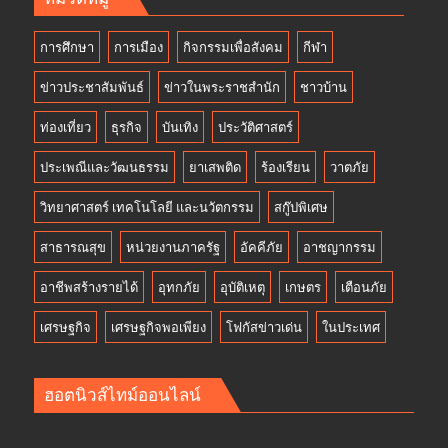
การศึกษา
การเมือง
กิจกรรมเพื่อสังคม
กีฬา
ข่าวประชาสัมพันธ์
ข่าวในพระราชสำนัก
ชาวบ้าน
ท่องเที่ยว
ธุรกิจ
บันเทิง
ประวัติศาสตร์
ประเพณีและวัฒนธรรม
ยาเสพติด
ร้องเรียน
วาตภัย
วิทยาศาสตร์ เทคโนโลยี และนวัตกรรม
สกู๊ปพิเศษ
สาธารณสุข
หน่วยงานภาครัฐ
อัคคีภัย
อาชญากรรม
อาชีพสร้างรายได้
อุทกภัย
อุบัติเหตุ
เกษตร
เตือนภัย
เศรษฐกิจ
เศรษฐกิจพอเพียง
โฟกัสข่าวเด่น
ในประเทศ
ฮอตนิวส์ไทม์ออนไลน์