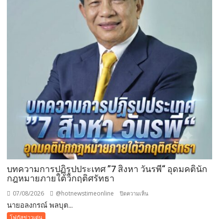
จาก
ขยะ
เปลี่ยน
กอง
ขยะ
เป็นก
อง
บุญ
บทความการปฏิรูปประเทศ ”7 สิงหา วันรพี“ อุดมคตินัก
กฎหมายภายใต้วิกฤติศรัทธา
07/08/2026
@hotnewstimeonline
บน
ปิดความเห็น
นายอลงกรณ์ พลบุต...
บทความ
การ
โฟกัสข่าวเด่น