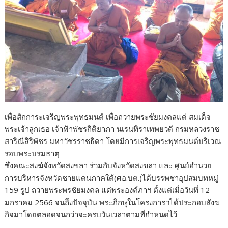
เพื่อสักการะเจริญพระพุทธมนต์ เพื่อถวายพระชัยมงคลแด่ สมเด็จ
พระเจ้าลูกเธอ เจ้าฟ้าพัชรกิติยาภา นเรนทิราเทพยวดี กรมหลวงราช
สาริณีสิริพัชร มหาวัชรราชธิดา โดยมีการเจริญพระพุทธมนต์บริเวณ
รอบพระบรมธาตุ
ซึ่งคณะสงฆ์จังหวัดสงขลา ร่วมกับจังหวัดสงขลา และ ศูนย์อำนวย
การบริหารจังหวัดชายแดนภาคใต้(ศอ.บต.)ได้บรรพชาอุปสมบทหมู่
159 รูป ถวายพระพรชัยมงคล แด่พระองค์ภาฯ ตั้งแต่เมื่อวันที่ 12
มกราคม 2566 จนถึงปัจจุบัน พระภิกษุในโครงการฯได้ประกอบสังฆ
กิจมาโดยตลอดจนกว่าจะครบวันเวลาตามที่กำหนดไว้