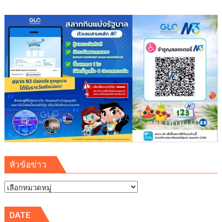
(
Healthy
school)
เสริม
ความ
รู้
เยาวชน
จัดการ
สิ่ง
แวดล้อม
ปลอดภัย
ยั่งยืน
หัวข้อข่าว
หัวข้อ
ข่าว
DATE