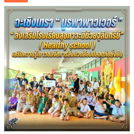
ปฏิรูป
ประเทศ
”7
สิง
หา
วัน
รพี“
อุดมคติ
นัก
กฎหมาย
ภาย
ใต้
วิกฤติ
ศรัทธา