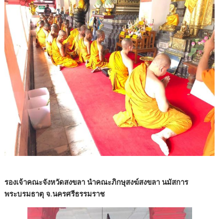
รองเจ้าคณะจังหวัดสงขลา นำคณะภิกษุสงฆ์สงขลา นมัสการ
พระบรมธาตุ จ.นครศรีธรรมราช