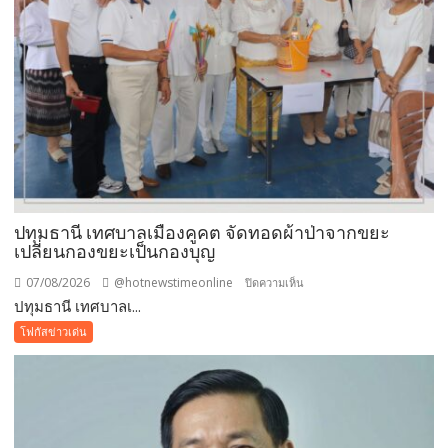
ปทุมธานี เทศบาลเมืองคูคต จัดทอดผ้าป่าจากขยะ
เปลี่ยนกองขยะเป็นกองบุญ
07/08/2026
@hotnewstimeonline
บน
ปิดความเห็น
ปทุมธานี เทศบาลเ...
ปทุมธานี
เทศบาล
โฟกัสข่าวเด่น
เมือง
คูคต
จัด
ทอด
ผ้าป่า