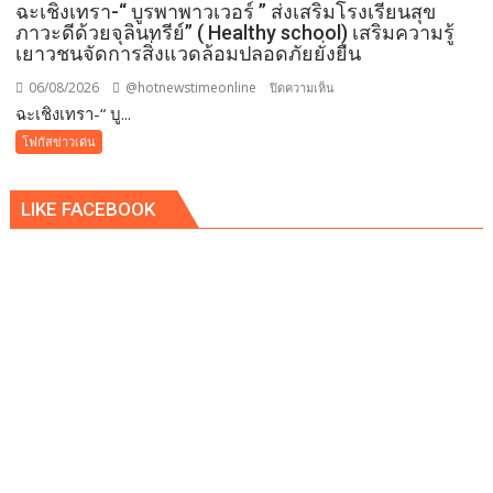
ฉะเชิงเทรา-​“ บูรพาพาวเวอร์ ” ส่งเสริมโรงเรียนสุข
ภาวะดีด้วยจุลินทรีย์” ( Healthy school) เสริมความรู้
เยาวชนจัดการสิ่งแวดล้อมปลอดภัยยั่งยืน
06/08/2026
@hotnewstimeonline
บน
ปิดความเห็น
ฉะเชิงเทรา-​“ บู...
ฉะเชิงเทรา-​
“
โฟกัสข่าวเด่น
บูร
พา
LIKE FACEBOOK
พา
ว
เวอร์
”
ส่ง
เสริม
โรงเรียน
สุข
ภาวะ
ดี
ด้วย
จุลินทรีย์”