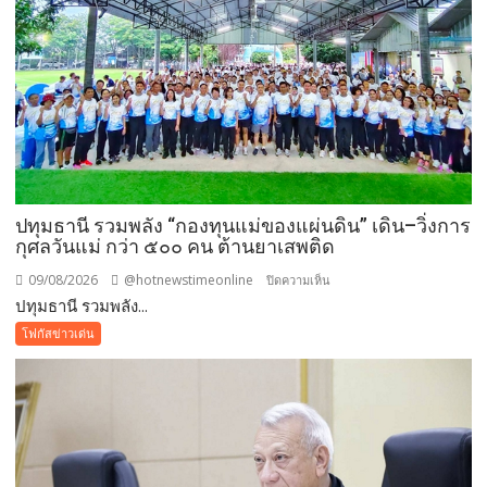
ปิด
ประตู
ทั้งหมด
ปทุมธานี รวมพลัง “กองทุนแม่ของแผ่นดิน” เดิน–วิ่งการ
กุศลวันแม่ กว่า ๕๐๐ คน ต้านยาเสพติด
09/08/2026
@hotnewstimeonline
บน
ปิดความเห็น
ปทุมธานี รวมพลัง...
ปทุมธานี
รวม
โฟกัสข่าวเด่น
พลัง
“กองทุน
แม่
ของ
แผ่น
ดิน”