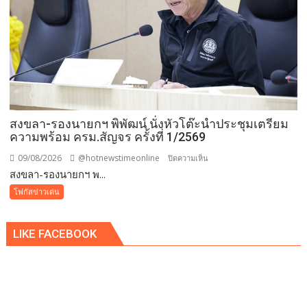
เดิน–
วิ่ง
การ
กุศล
วัน
แม่
กว่า
๕๐๐
สงขลา-รองนายกฯ พิพัฒน์ นั่งหัวโต๊ะนำประชุมเตรียม
คน
ความพร้อม ครม.สัญจร ครั้งที่ 1/2569
ต้าน
ยา
09/08/2026
@hotnewstimeonline
บน
ปิดความเห็น
เสพ
สงขลา-รองนายกฯ พ...
สงขลา-
ติด
รอง
โฟกัสข่าวเด่น
นา
ยกฯ
LIKE FACEBOOK
พิพัฒน์
นั่ง
หัว
โต๊ะ
นำ