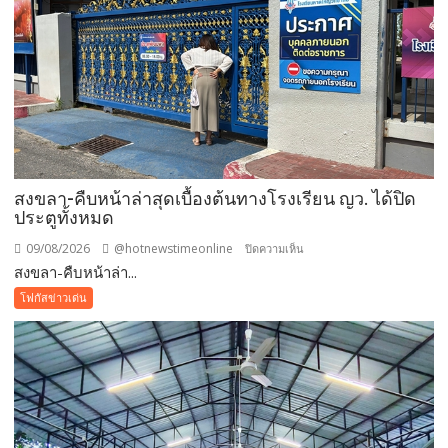
สงขลา-คืบหน้าล่าสุดเบื้องต้นทางโรงเรียน ญว. ได้ปิด
ประตูทั้งหมด
09/08/2026
@hotnewstimeonline
บน
ปิดความเห็น
สงขลา-คืบหน้าล่า...
สงขลา-
คืบ
โฟกัสข่าวเด่น
หน้า
ล่าสุด
เบื้อง
ต้นทาง
โรงเรียน
ญว.
ได้