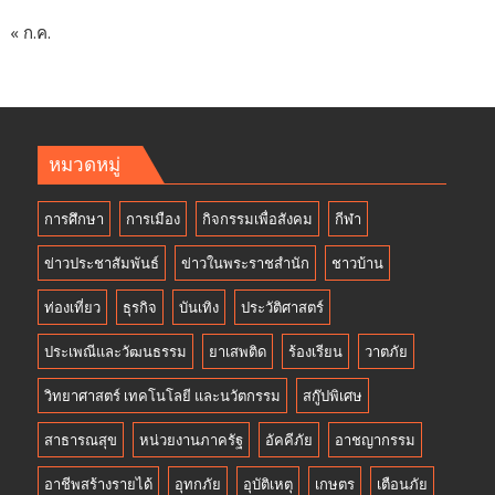
« ก.ค.
หมวดหมู่
การศึกษา
การเมือง
กิจกรรมเพื่อสังคม
กีฬา
ข่าวประชาสัมพันธ์
ข่าวในพระราชสำนัก
ชาวบ้าน
ท่องเที่ยว
ธุรกิจ
บันเทิง
ประวัติศาสตร์
ประเพณีและวัฒนธรรม
ยาเสพติด
ร้องเรียน
วาตภัย
วิทยาศาสตร์ เทคโนโลยี และนวัตกรรม
สกู๊ปพิเศษ
สาธารณสุข
หน่วยงานภาครัฐ
อัคคีภัย
อาชญากรรม
อาชีพสร้างรายได้
อุทกภัย
อุบัติเหตุ
เกษตร
เตือนภัย