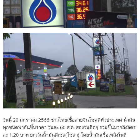
วันนี้ 20 มกราคม 2566 ชาวไทยเชื้อสายจีนโชคดีทั่วประเทศ น้ำมัน
ทุกชนิดพากันขึ้นราคา วันละ 60 ส.ต. สองวันติดๆ รวมขึ้นมากถึงลิตร
ละ 1.20 บาท ยกเว้นน้ำมันดีเซล(โซล่า) โดยน้ำมันเชื้อเพลิงในที่