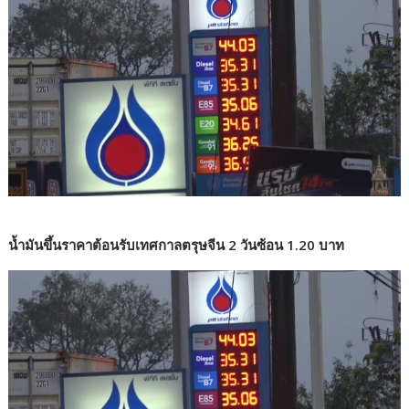
น้ำมันขึ้นราคาต้อนรับเทศกาลตรุษจีน 2 วันซ้อน 1.20 บาท