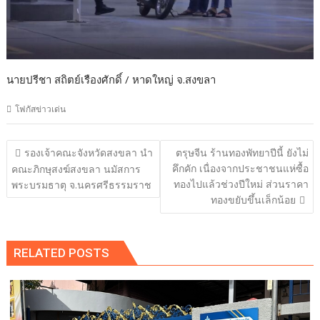
นายปรีชา สถิตย์เรืองศักดิ์ / หาดใหญ่ จ.สงขลา
โฟกัสข่าวเด่น
แนะแนว
รองเจ้าคณะจังหวัดสงขลา นำ
ตรุษจีน ร้านทองพัทยาปีนี้ ยังไม่
เรื่อง
คึกคัก เนื่องจากประชาชนแห่ซื้อ
คณะภิกษุสงฆ์สงขลา นมัสการ
ทองไปแล้วช่วงปีใหม่ ส่วนราคา
พระบรมธาตุ จ.นครศรีธรรมราช
ทองขยับขึ้นเล็กน้อย
RELATED POSTS