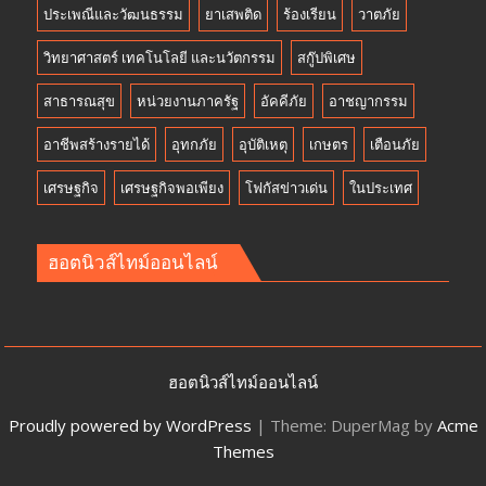
ประเพณีและวัฒนธรรม
ยาเสพติด
ร้องเรียน
วาตภัย
วิทยาศาสตร์ เทคโนโลยี และนวัตกรรม
สกู๊ปพิเศษ
สาธารณสุข
หน่วยงานภาครัฐ
อัคคีภัย
อาชญากรรม
อาชีพสร้างรายได้
อุทกภัย
อุบัติเหตุ
เกษตร
เตือนภัย
เศรษฐกิจ
เศรษฐกิจพอเพียง
โฟกัสข่าวเด่น
ในประเทศ
ฮอตนิวส์ไทม์ออนไลน์
ฮอตนิวส์ไทม์ออนไลน์
Proudly powered by WordPress
|
Theme: DuperMag by
Acme
Themes