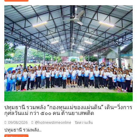
หน้า
ล่าสุด
เบื้อง
ต้นทาง
โรงเรียน
ญว.
ได้
ปิด
ประตู
ทั้งหมด
ปทุมธานี รวมพลัง “กองทุนแม่ของแผ่นดิน” เดิน–วิ่งการ
กุศลวันแม่ กว่า ๕๐๐ คน ต้านยาเสพติด
09/08/2026
@hotnewstimeonline
บน
ปิดความเห็น
ปทุมธานี รวมพลัง...
ปทุมธานี
รวม