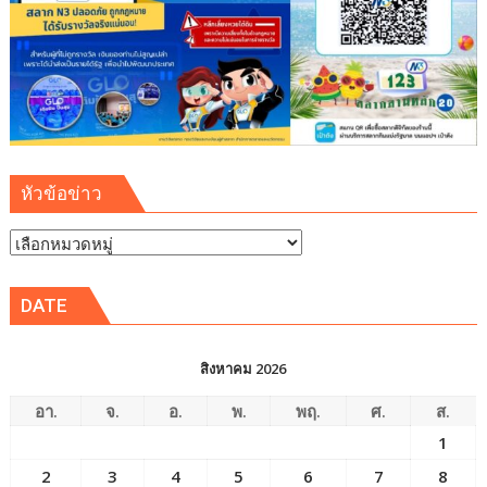
หัวข้อข่าว
หัวข้อ
ข่าว
DATE
สิงหาคม 2026
อา.
จ.
อ.
พ.
พฤ.
ศ.
ส.
1
2
3
4
5
6
7
8