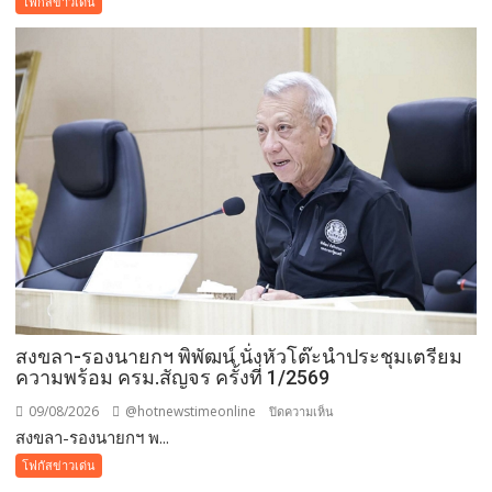
โฟกัสข่าวเด่น
พลัง
“กองทุน
แม่
ของ
แผ่น
ดิน”
เดิน–
วิ่ง
การ
กุศล
วัน
แม่
กว่า
๕๐๐
สงขลา-รองนายกฯ พิพัฒน์ นั่งหัวโต๊ะนำประชุมเตรียม
คน
ความพร้อม ครม.สัญจร ครั้งที่ 1/2569
ต้าน
ยา
09/08/2026
@hotnewstimeonline
บน
ปิดความเห็น
เสพ
สงขลา-รองนายกฯ พ...
สงขลา-
ติด
รอง
โฟกัสข่าวเด่น
นา