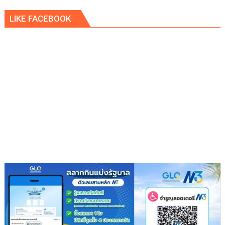
ยกฯ
LIKE FACEBOOK
พิพัฒน์
นั่ง
หัว
โต๊ะ
นำ
ประชุม
เตรียม
ความ
พร้อม
ครม.สัญจร
ครั้ง
ที่
1/2569