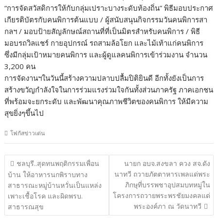
“การจัดสวัสดิการให้กับกลุ่มเปราะบางระดับท้องถิ่น” พิธีมอบประกาศ
เกียรติบัตรกับคนพิการต้นแบบ / ผู้สนับสนุนกิจกรรมวันคนพิการสา
กลฯ / มอบป้ายสัญลักษณ์สถานที่ที่เป็นมิตรสำหรับคนพิการ / พิธี
มอบรถวิลแชร์ กายอุปกรณ์ รถสามล้อโยก และไม้เท้าแก่คนพิการ
ซึ่งมีกลุ่มเป้าหมายคนพิการ และผู้ดูแลคนพิการเข้าร่วมงาน จำนวน
3,200 คน
การจัดงานฯในวันนี้สร้างความปลาบปลื้มปิติยินดี อีกทั้งยังเป็นการ
สร้างขวัญกำลังใจในการร่วมแรงร่วมใจกันทั้งส่วนภาครัฐ ภาคเอกชน
ที่พร้อมจะยกระดับ และพัฒนาคุณภาพชีวิตของคนพิการ ให้มีความ
สุขยิ่งๆขึ้นไป
โฟกัสข่าวเด่น
แนะแนว
ชลบุรี..สุดทนพฤติกรรมเพื่อน
นายก อบจ.สงขลา ควง สจ.ดัง
เรื่อง
นาทวี ถวายภัตตาหารเพลแด่พระ
บ้าน ให้อาหารนกพิราบทาง
ภิกษุที่บรรพชาอุปสมบทหมู่ใน
สาธารณะหมู่บ้านหวั่นเป็นแหล่ง
โครงการถวายพระพรชัยมงคลแด่
เพาะเชื้อโรค และผิดพรบ.
พระองค์ภา ณ วัดนาทวี
สาธารณสุข