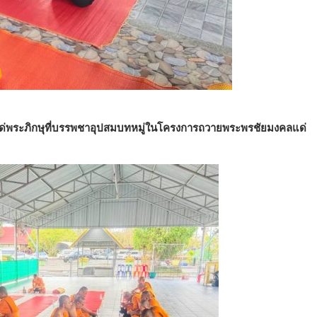
ด่พระภิกษุที่บรรพชาอุปสมบทหมู่ในโครงการถวายพระพรชัยมงคลแด่