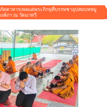
ภัตตาหารเพลแด่พระภิกษุที่บรรพชาอุปสมบทหมู่
ค์ภา ณ วัดนาทวี