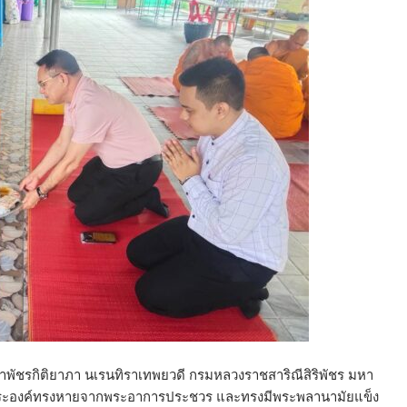
าพัชรกิติยาภา นเรนทิราเทพยวดี กรมหลวงราชสาริณีสิริพัชร มหา
้พระองค์ทรงหายจากพระอาการประชวร และทรงมีพระพลานามัยแข็ง