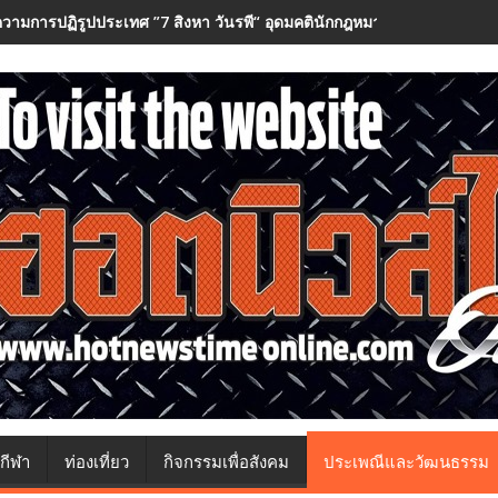
วามการปฏิรูปประเทศ ”7 สิงหา วันรพี“ อุดมคตินักกฎหมายภายใต้วิกฤติศรั
กีฬา
ท่องเที่ยว
กิจกรรมเพื่อสังคม
ประเพณีและวัฒนธรรม