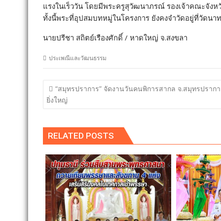
แรงในเร็ววัน โดยมีพระครูสุวัฒนาภรณ์ รองเจ้าคณะจัง
ทั้งนี้พระที่อุปสมบทหมู่ในโครงการ ยังคงจำวัดอยู่ที่วัดนา
นายปรีชา สถิตย์เรืองศักดิ์ / หาดใหญ่ จ.สงขลา
ประเพณีและวัฒนธรรม
แนะแนว
“สมุทรปราการ” จัดงานวันคนพิการสากล จ.สมุทรปรากา
เรื่อง
ยิ่งใหญ่
RELATED POSTS