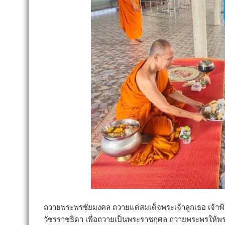
ถวายพระพรชัยมงคล ถวายแด่สมเด็จพระเจ้าลูกเธอ เจ้าฟ้
วัชรราชธิดา เพื่อถวายเป็นพระราชกุศล ถวายพระพรให