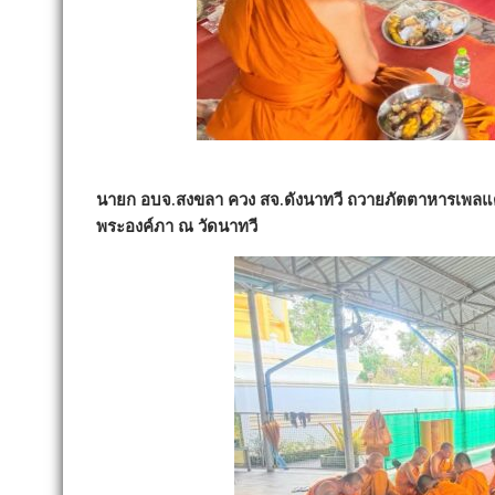
นายก อบจ.สงขลา ควง สจ.ดังนาทวี ถวายภัตตาหารเพลแ
พระองค์ภา ณ วัดนาทวี