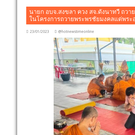
นายก อบจ.สงขลา ควง สจ.ดังนาทวี ถวาย
ในโครงการถวายพระพรชัยมงคลแด่พระอง
23/01/2023
@hotnewstimeonline