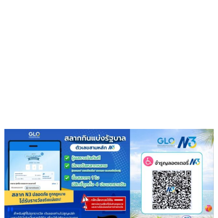
เวน
ต์
“Beyond
Food
Expo
2026”
ครั้ง
ที่
4หนุน
ซอฟต์
เพา
เวอร์
อีสาน
KICE
ขอนแก่น
ดัน
ฮับ
อาหาร
ลุ่ม
น้ำ