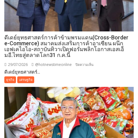
ดีเดย์ยุทธศาสตร์การค้าข้ามพรมแดน(Cross-Border
e-Commerce) สมาคมส่งเสริมการค้าอาเซียน ผนึก
เอฟเคไอไอ-สถาบันทิวาเปิดฟอรั่มพลิกโอกาสเอสเอ็
มอี.ไทยสู่ตลาดโลก31 ก.ค.นี้
29/07/2026
@hotnewstimeonline
บน
ปิดความเห็น
ดีเดย์ยุทธศาสตร์...
ดี
เดย์
ธุรกิจ
เศรษฐกิจ
ยุทธศาสตร์
การ
ค้า
ข้าม
พรมแดน(Cross-
Border
e-
Commerce)