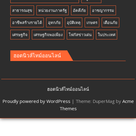
สาธารณสุข
หน่วยงานภาครัฐ
อัคคีภัย
อาชญากรรม
อาชีพสร้างรายได้
อุทกภัย
อุบัติเหตุ
เกษตร
เตือนภัย
เศรษฐกิจ
เศรษฐกิจพอเพียง
โฟกัสข่าวเด่น
ในประเทศ
ฮอตนิวส์ไทม์ออนไลน์
ฮอตนิวส์ไทม์ออนไลน์
Proudly powered by WordPress
|
Theme: DuperMag by
Acme
Themes