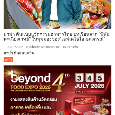
สมาคม
ส่ง
เสริม
การ
ค้า
อาเซียน
มาม่า ต้นแบบนวัตกรรมอาหารไทย บทเรียนจาก “พิพัฒ
ผนึก
พะเนียงเวทย์” ในมุมมองของ”เอฟเคไอไอ-อลงกรณ์“
เอฟเค
ไอไอ-
09/07/2026
@hotnewstimeonline
บน
ปิดความเห็น
สถาบัน
มาม่า ต้นแบบนวัต...
มา
ทิวา
ม่า
ธุรกิจ
เปิด
ต้นแบบ
ฟ
นวัตกรรม
อรั่ม
อาหาร
พลิก
ไทย
โอ
บท
กา
เรียน
ส
จาก
เอ
“พิพัฒ
ส
พะเนียง
เอ็
เวทย์”