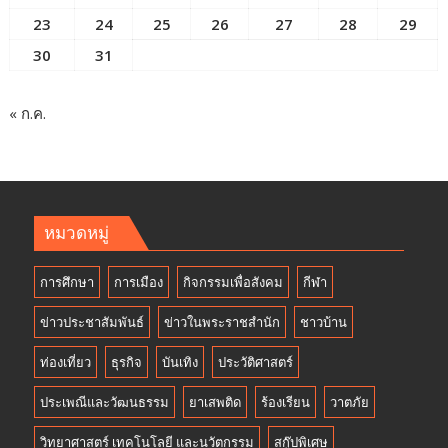
23
24
25
26
27
28
29
30
31
« ก.ค.
หมวดหมู่
การศึกษา
การเมือง
กิจกรรมเพื่อสังคม
กีฬา
ข่าวประชาสัมพันธ์
ข่าวในพระราชสำนัก
ชาวบ้าน
ท่องเที่ยว
ธุรกิจ
บันเทิง
ประวัติศาสตร์
ประเพณีและวัฒนธรรม
ยาเสพติด
ร้องเรียน
วาตภัย
วิทยาศาสตร์ เทคโนโลยี และนวัตกรรม
สกู๊ปพิเศษ