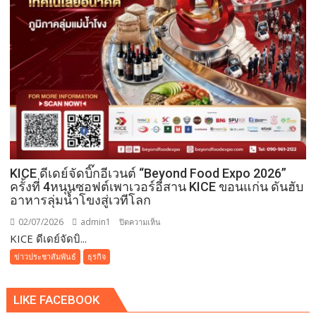
มอี.ไทย
ใน
สู่
มุม
ตลาด
มอง
โลก31
ของ”เอฟเค
ก.ค.นี้
ไอไอ-
อลงกรณ์“
KICE ดีเดย์จัดบิ๊กอีเวนต์ “Beyond Food Expo 2026”
ครั้งที่ 4หนุนซอฟต์เพาเวอร์อีสาน KICE ขอนแก่น ดันฮับ
อาหารลุ่มน้ำโขงสู่เวทีโลก
02/07/2026
admin1
บน
ปิดความเห็น
KICE ดีเดย์จัดบิ...
KICE
ดี
ข่าวประชาสัมพันธ์
ธุรกิจ
เดย์
จัด
LIKE FACEBOOK
บิ๊
กอี