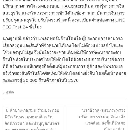
ปรึกษาทางการเงิน SMEs (บสย. F.A.Center)เติมความรู้ทางการเงิน
และธุรกิจ แนะนำแนวทางการเข้าถึงสินเชื่อจากสถาบันการเงิน การ
ปรับปรุงแผนธุรกิจ ปรับโครงสร้างหนี้ ลงทะเบียนผ่านช่องทาง LINE
TCG First 24 ชั่วโมง
​นางฐาปณี กล่าวว่า แพลตฟอร์มร้านโดนใจ ผู้ประกอบการสามารถ
เลือกลงทุนและสินค้าที่จำหน่ายได้เอง โดยไม่ต้องแบ่งผลกำไรและ
ใช้งบลงทุนไม่สูง จึงมั่นใจว่าจะช่วยเติมเต็มให้การพัฒนายกระดับ
ร้านโชห่วยในประเทศไทยให้เติบโตได้ด้วยระบบการบริหารจัดการ
ที่ดี สร้างระบบนิเวศธุรกิจตั้งแต่ผู้ประกอบการ คู้ค้าและซัพพลายเอ
อร์เจ้าของสินค้าในอีโคซิสเท็มให้เติบโตอย่างยั่งยืน โดยตั้งเป้าหมาย
ระยะยาวสู่ 30,000 ร้านค้าภายในปี 2570
ธุรกิจ
แนะแนว
ลำปาง-กอ.รมน.ร่วมประกอบ
นราธิวาส-รมว.กระทรวง
เรื่อง
ทรัพยากรธรรมชาติและสิ่ง
พิธีเจริญพระพุทธมนต์ เจริญ
แวดล้อม ลงพื้นที่อำเภอ
จิตตภาวนา และทำบุญตักบาตร
สุไหงปาดี
ถวายพระพรฯ สมเด็จพระเจ้า