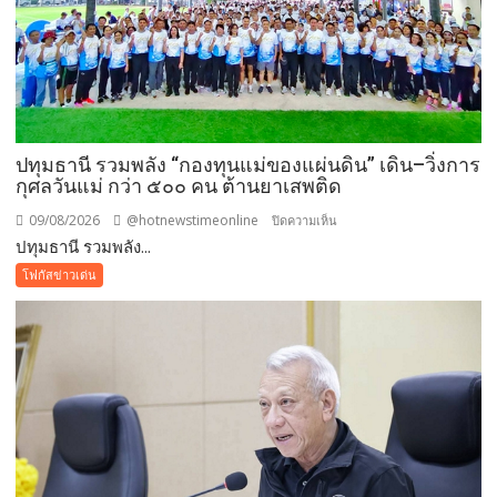
ทั้งหมด
ปทุมธานี รวมพลัง “กองทุนแม่ของแผ่นดิน” เดิน–วิ่งการ
กุศลวันแม่ กว่า ๕๐๐ คน ต้านยาเสพติด
09/08/2026
@hotnewstimeonline
บน
ปิดความเห็น
ปทุมธานี รวมพลัง...
ปทุมธานี
รวม
โฟกัสข่าวเด่น
พลัง
“กองทุน
แม่
ของ
แผ่น
ดิน”
เดิน–
วิ่ง
การ