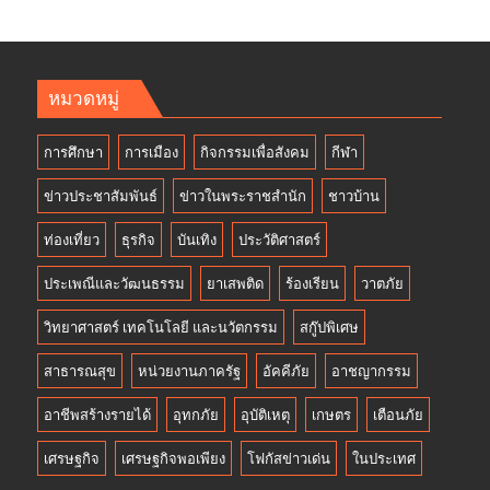
หมวดหมู่
การศึกษา
การเมือง
กิจกรรมเพื่อสังคม
กีฬา
ข่าวประชาสัมพันธ์
ข่าวในพระราชสำนัก
ชาวบ้าน
ท่องเที่ยว
ธุรกิจ
บันเทิง
ประวัติศาสตร์
ประเพณีและวัฒนธรรม
ยาเสพติด
ร้องเรียน
วาตภัย
วิทยาศาสตร์ เทคโนโลยี และนวัตกรรม
สกู๊ปพิเศษ
สาธารณสุข
หน่วยงานภาครัฐ
อัคคีภัย
อาชญากรรม
อาชีพสร้างรายได้
อุทกภัย
อุบัติเหตุ
เกษตร
เตือนภัย
เศรษฐกิจ
เศรษฐกิจพอเพียง
โฟกัสข่าวเด่น
ในประเทศ