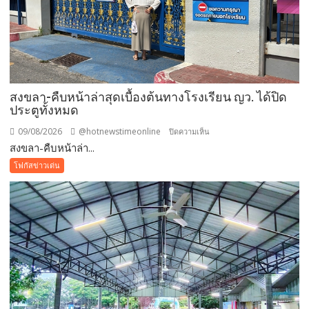
สงขลา-คืบหน้าล่าสุดเบื้องต้นทางโรงเรียน ญว. ได้ปิด
ประตูทั้งหมด
09/08/2026
@hotnewstimeonline
บน
ปิดความเห็น
สงขลา-คืบหน้าล่า...
สงขลา-
คืบ
โฟกัสข่าวเด่น
หน้า
ล่าสุด
เบื้อง
ต้นทาง
โรงเรียน
ญว.
ได้
ปิด
ประตู