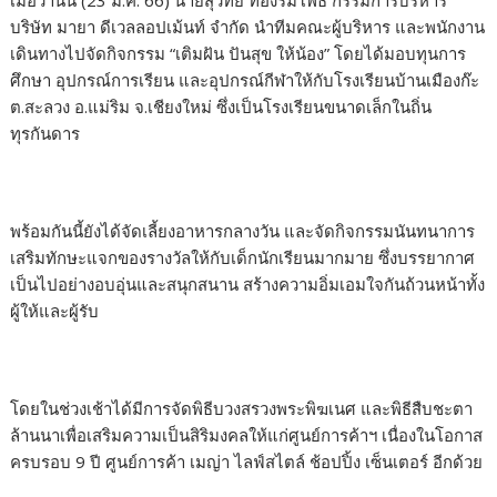
เมื่อวานนี้ (23 ม.ค. 66) นายสุวิทย์ ทองร่มโพธิ์ กรรมการบริหาร
บริษัท มายา ดีเวลลอปเม้นท์ จำกัด นำทีมคณะผู้บริหาร และพนักงาน
เดินทางไปจัดกิจกรรม “เติมฝัน ปันสุข ให้น้อง” โดยได้มอบทุนการ
ศึกษา อุปกรณ์การเรียน และอุปกรณ์กีฬาให้กับโรงเรียนบ้านเมืองก๊ะ
ต.สะลวง อ.แม่ริม จ.เชียงใหม่ ซึ่งเป็นโรงเรียนขนาดเล็กในถิ่น
ทุรกันดาร
พร้อมกันนี้ยังได้จัดเลี้ยงอาหารกลางวัน และจัดกิจกรรมนันทนาการ
เสริมทักษะแจกของรางวัลให้กับเด็กนักเรียนมากมาย ซึ่งบรรยากาศ
เป็นไปอย่างอบอุ่นและสนุกสนาน สร้างความอิ่มเอมใจกันถ้วนหน้าทั้ง
ผู้ให้และผู้รับ
โดยในช่วงเช้าได้มีการจัดพิธีบวงสรวงพระพิฆเนศ และพิธีสืบชะตา
ล้านนาเพื่อเสริมความเป็นสิริมงคลให้แก่ศูนย์การค้าฯ เนื่องในโอกาส
ครบรอบ 9 ปี ศูนย์การค้า เมญ่า ไลฟ์สไตล์ ช้อปปิ้ง เซ็นเตอร์ อีกด้วย