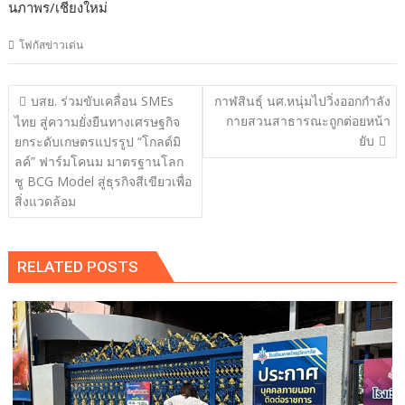
นภาพร/เชียงใหม่
โฟกัสข่าวเด่น
แนะแนว
บสย. ร่วมขับเคลื่อน SMEs
กาฬสินธุ์ นศ.หนุ่มไปวิ่งออกกำลัง
เรื่อง
กายสวนสาธารณะถูกต่อยหน้า
ไทย สู่ความยั่งยืนทางเศรษฐกิจ
ยับ
ยกระดับเกษตรแปรรูป “โกลด์มิ
ลค์” ฟาร์มโคนม มาตรฐานโลก
ชู BCG Model สู่ธุรกิจสีเขียวเพื่อ
สิ่งแวดล้อม
RELATED POSTS