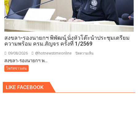
กุศล
วัน
แม่
กว่า
๕๐๐
สงขลา-รองนายกฯ พิพัฒน์ นั่งหัวโต๊ะนำประชุมเตรียม
คน
ความพร้อม ครม.สัญจร ครั้งที่ 1/2569
ต้าน
ยา
09/08/2026
@hotnewstimeonline
บน
ปิดความเห็น
เสพ
สงขลา-รองนายกฯ พ...
สงขลา-
ติด
รอง
โฟกัสข่าวเด่น
นา
ยกฯ
LIKE FACEBOOK
พิพัฒน์
นั่ง
หัว
โต๊ะ
นำ
ประชุม
เตรียม
ความ