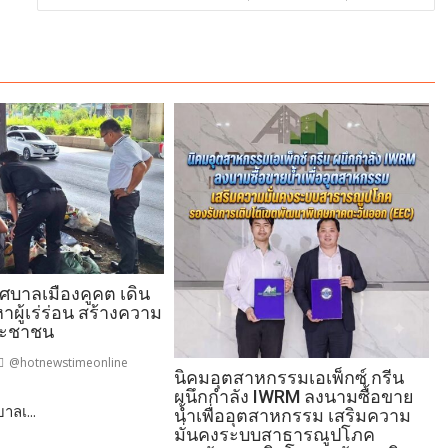
ทศบาลเมืองคูคต เดิน
าผู้เร่ร่อน สร้างความ
ระชาชน
@hotnewstimeonline
นิคมอุตสาหกรรมเอเพ็กซ์ กรีน
ผนึกกำลัง IWRM ลงนามซื้อขาย
าลเ...
นี
น้ำเพื่ออุตสาหกรรม เสริมความ
ล
มั่นคงระบบสาธารณูปโภค