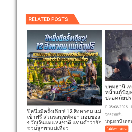
RELATED POSTS
ปทุมธานี เ
หน้าแก้ปัญห
ปลอดภัยป
05/08/2026
ปีหนึ่งมีครั้งเดียว! 12 สิงหาคม แม่
บน
ปิดความเห็น
เข้าฟรี สวนนงนุชพัทยา มอบของ
ปทุมธานี เทศบ
ปทุมธา
ขวัญวันแม่แห่งชาติ แทนคำว่ารัก
เทศบา
ชวนลูกพาแม่เที่ยว
โฟกัสข่าวเด่น