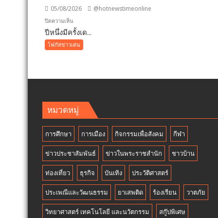
เมือง
05/08/2026
@hotnewstimeonline
คูคต
บน
ปิดความเห็น
เดิน
ปีหนึ่งมีครั้งเด...
ปี
หน้า
หนึ่ง
โฟกัสข่าวเด่น
แก้
มี
ปัญหา
ครั้ง
ผู้
เดียว!
เร่ร่อน
12
สร้าง
สิงหาคม
ความ
แม่
หมวดหมู่
ปลอดภ
เข้า
ประช
ฟรี
การศึกษา
การเมือง
กิจกรรมเพื่อสังคม
กีฬา
สวน
นงนุช
ข่าวประชาสัมพันธ์
ข่าวในพระราชสำนัก
ชาวบ้าน
พัทยา
มอบ
ท่องเที่ยว
ธุรกิจ
บันเทิง
ประวัติศาสตร์
ของ
ประเพณีและวัฒนธรรม
ขวัญ
ยาเสพติด
ร้องเรียน
วาตภัย
วัน
วิทยาศาสตร์ เทคโนโลยี และนวัตกรรม
สกู๊ปพิเศษ
แม่