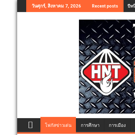
Skip
ปีห
วันศุกร์, สิงหาคม 7, 2026
Recent posts
to
content
โฟกัสข่าวเด่น
การศึกษา
การเมือง