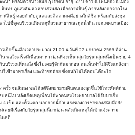
วัฒนา พร้อมด้วยนางสมัย กุไรรัตน์ อายุ 52 ปี ชาว ต.โพนทอง อ.เมือง
.ท.สินทร ภูแสงสั่น สว.สอบสวนสภ.เมืองกาฬสินธุ์ ภายหลังออกจากโรง
าฬสินธุ์ คอยกำกับดูแลและติดตามคดีอย่างใกล้ชิด พร้อมกับส่งชุด
ได้พาไปชี้จุดบริเวณเกิดเหตุที่สวนสาธารณะกุดน้ำกิน เขตเทศบาลเมือง
่าวเกิดขึ้นเมื่อเวลาประมาณ 21.00 น.วันที่ 22 มกราคม 2566 ที่ผ่าน
อวิ่งเสร็จมีเพื่อนมาหา ก่อนที่จะเห็นกลุ่มวัยรุ่นกลุ่มหนึ่งเป็นชาย 4
ริเวณที่ตนนั่ง ซึ่งไม่เคยรู้จักกันมาก่อน ตนเห็นท่าไม่ดีจึงแกล้งมา
ดินปรี่เข้ามาหาเรื่อง และท้าชกต่อย ซึ่งตนก็ไม่ได้ตอบโต้อะไร
 ครั้ง จนล้มลง พอได้สติจึงพยายามฝืนตนเองลุกขึ้นใช้โทรศัพท์ถ่าย
ย.หลบหนีไป หลังเกิดเหตุเพื่อนได้พาตนส่งโรงพยาบาลได้รับบาเจ็บ
 4 เข็ม และคิ้วแตก นอกจากนี้ด้วยแรงของการชกของสนับมือยัง
่เคยมีเรื่องกับวัยรุ่นกลุ่มนี้มาก่อน หลังเกิดเหตุได้เข้าแจ้งความ
นินคดี