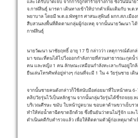
และได้รับบาดเจ็บ จากการถูกทำร้ายร่างกาย ซึ่งวันนี้นาย
จ.กาฬสินธุ์ มารดา เดินทางเข้าให้ปากคำเพิ่มเติมกับ พ.ต
พยาบาล โดยมี พ.ต.อ.พัทฐกร ศาสนะสุพินธ์ ผกก.สภ.เมืองก
สืบสวนลงพื้นที่ติดตามกลุ่มผู้ก่อเหตุ จากนั้นนายวัฒนา 
กาฬสินธุ์
นายวัฒนา นาชัยฤทธิ์ อายุ 17 ปี กล่าวว่า เหตุการณ์ดังกล
มา ขณะที่ตนได้ไปวิ่งออกกำลังกายที่สวนสาธารณะกุดน้ำกิน พ
คน และหญิง 1 คน ลักษณะเหมือนกำลังทะเลาะกันอยู่ใกล้กับบ
ยืนเล่นโทรศัพท์อยู่ห่างๆ ก่อนที่จะมี 1 ใน 4 วัยรุ่นชาย เ
จากนั้นชายคนดังกล่าวก็ใช้สนับมือต่อยมาที่ใบหน้าตน 6-7
คลิปวัยรุ่นไว้เป็นหลักฐาน จากนั้นกลุ่มวัยรุ่นได้ขี่รถจย
บริเวณศีรษะ ขมับ ใบหน้าปูดบวม ขอบตาด้านขวาเย็บรวม
ทำให้ท่อน้ำตาฉีดขาดอีกด้วย ซึ่งยืนยันว่าตนไม่รู้จัก และไม
ดำเนินคดีกับตำรวจแล้ว เพื่อให้ติดตามตัวผู้ก่อเหตุมาดำเ