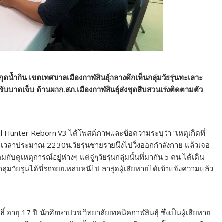
ุดน้ำกิน เขตเทศบาลเมืองกาฬสินธุ์กลางดึกเห็นกลุ่มวัยรุ่นทะเลาะ
้รับบาดเจ็บ ด้านผกก.สภ.เมืองกาฬสินธุ์ส่งชุดสืบสวนเร่งติดตามตัว
cial Hunter Reborn V3 ได้โพสต์ภาพและข้อความระบุว่า “เหตุเกิดที่
66 เวลาประมาณ 22.30น.วัยรุ่นชายรายนึงไปวิ่งออกกำลังกาย แล้วเจอ
กับดูเหตุการณ์อยู่ห่างๆ แต่จู่ๆวัยรุ่นกลุ่มนั้นที่มากัน 5 คน ได้เดิน
กลุ่มวัยรุ่นได้ขี่รถจยย.หลบหนีไป ล่าสุดผู้เสียหายได้เข้าแจ้งความแล้ว
 อายุ 17 ปี นักศึกษาปวช.วิทยาลัยเทคนิคกาฬสินธุ์ ซึ่งเป็นผู้เสียหาย