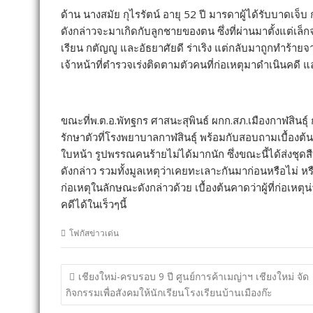
ด้าน นางสมัย กุไรรัตน์ อายุ 52 ปี มารดาผู้ได้รับบาดเจ็
ดังกล่าวจะมาเกิดกับลูกชายของตน ซึ่งที่ผ่านมาตั้งแต่เล็ก
เรียน กตัญญู และอัธยาศัยดี ร่าเริง แต่กลับมาถูกทำร้ายจา
เจ้าหน้าที่ตำรวจเร่งติดตามตัวคนที่ก่อเหตุมาดำเนินคดี และ
ขณะที่พ.ต.อ.พัทฐกร ศาสนะสุพินธ์ ผกก.สภ.เมืองกาฬสินธุ์ ก
รักษาตัวที่โรงพยาบาลกาฬสินธุ์ พร้อมกับสอบถามเบื้องต้น ซึ่
ใบหน้า รูปพรรณคนร้ายไม่ได้มากนัก ซึ่งขณะนี้ได้ส่งช
ดังกล่าว รวมทั้งมูลเหตุว่าเคยทะเลาะกันมาก่อนหรือไม่ หร
ก่อเหตุในลักษณะดังกล่าวด้วย เบื้องต้นคาดว่าผู้ที่ก่อเหต
คดีได้ในเร็วๆนี้
โฟกัสข่าวเด่น
แนะแนว
เชียงใหม่-ครบรอบ 9 ปี ศูนย์การค้าเมญ่าฯ เชียงใหม่ จัด
เรื่อง
กิจกรรมเพื่อสังคมให้นักเรียนโรงเรียนบ้านเมืองก๊ะ