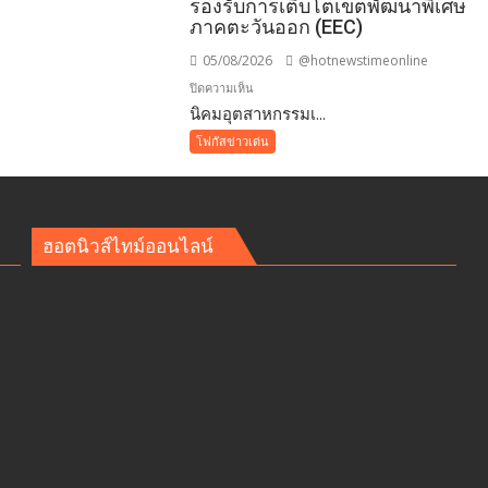
รองรับการเติบโตเขตพัฒนาพิเศษ
ภาคตะวันออก (EEC)
05/08/2026
@hotnewstimeonline
บน
ปิดความเห็น
​นิคมอุตสาหกรรมเ...
นิคม
โฟกัสข่าวเด่น
อุตสาหกรรม
เอ
เพ็ก
ซ์
ฮอตนิวส์ไทม์ออนไลน์
ัย
กรีน
าชน
ผนึก
กำลัง
IWRM
ลง
นาม
ซื้อ
ขาย
น้ำ
เพื่อ