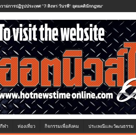
วามการปฏิรูปประเทศ ”7 สิงหา วันรพี“ อุดมคตินักกฎหมายภายใต้วิกฤติศรั
กีฬา
ท่องเที่ยว
กิจกรรมเพื่อสังคม
ประเพณีและวัฒนธรรม