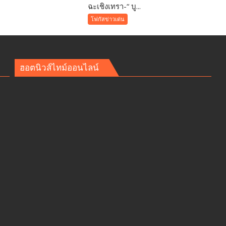
ฉะเชิงเทรา-​“ บู...
ฉะเชิงเทรา-​
“
ศ
โฟกัสข่าวเด่น
บูร
พา
พา
ว
ฮอตนิวส์ไทม์ออนไลน์
เวอร์
”
ิ
ส่ง
เสริม
าย
โรงเรียน
สุข
ภาวะ
ดี
า
ด้วย
จุลินทรีย์”
(
Healthy
school)
เสริม