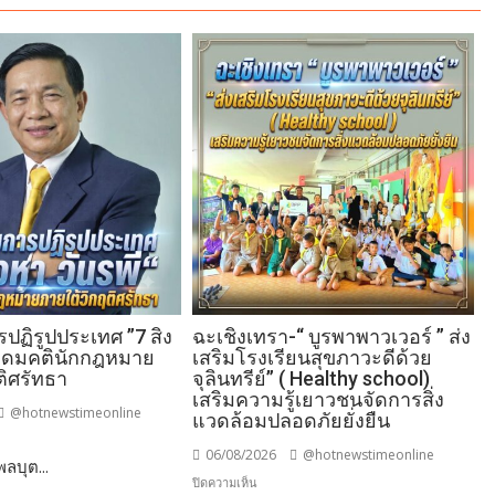
ฏิรูปประเทศ ”7 สิง
ฉะเชิงเทรา-​“ บูรพาพาวเวอร์ ” ส่ง
 อุดมคตินักกฎหมาย
เสริมโรงเรียนสุขภาวะดีด้วย
ติศรัทธา
จุลินทรีย์” ( Healthy school)
เสริมความรู้เยาวชนจัดการสิ่ง
@hotnewstimeonline
แวดล้อมปลอดภัยยั่งยืน
06/08/2026
@hotnewstimeonline
ลบุต...
าม
บน
ปิดความเห็น