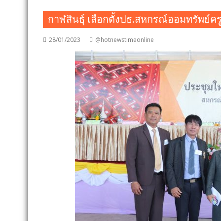
กาฬสินธุ์ เลือกตั้งปธ.สหกรณ์ออมทรัพย์
28/01/2023
@hotnewstimeonline