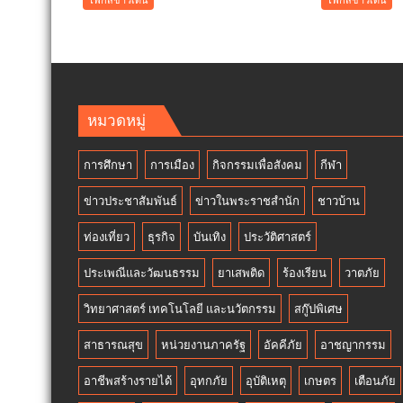
เมือง
ปฏิรูป
คูคต
ประเท
จัด
”7
ทอด
สิง
ผ้าป่า
หา
จาก
วัน
หมวดหมู่
ขยะ
รพี“
เปลี่ยน
อุดมคต
การศึกษา
การเมือง
กิจกรรมเพื่อสังคม
กีฬา
กอง
นัก
ขยะ
กฎหม
ข่าวประชาสัมพันธ์
ข่าวในพระราชสำนัก
ชาวบ้าน
เป็นก
ภาย
อง
ใต้
ท่องเที่ยว
ธุรกิจ
บันเทิง
ประวัติศาสตร์
บุญ
วิกฤติ
ประเพณีและวัฒนธรรม
ยาเสพติด
ร้องเรียน
วาตภัย
ศรัทธ
วิทยาศาสตร์ เทคโนโลยี และนวัตกรรม
สกู๊ปพิเศษ
สาธารณสุข
หน่วยงานภาครัฐ
อัคคีภัย
อาชญากรรม
อาชีพสร้างรายได้
อุทกภัย
อุบัติเหตุ
เกษตร
เตือนภัย