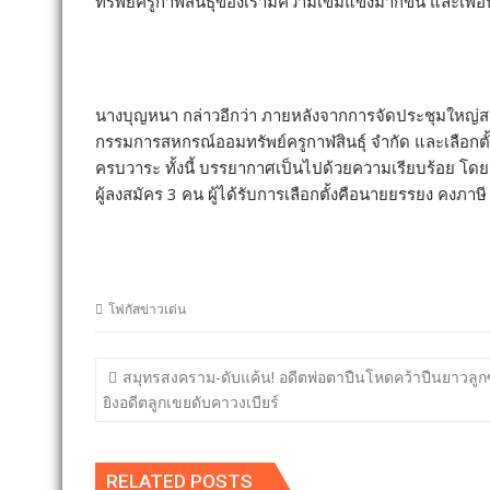
ทรัพย์ครูกาฬสินธุ์ของเรามีความเข้มแข็งมากขึ้น และเพ
นางบุญหนา กล่าวอีกว่า ภายหลังจากการจัดประชุมใหญ่สามั
กรรมการสหกรณ์ออมทรัพย์ครูกาฬสินธุ์ จำกัด และเลือกต
ครบวาระ ทั้งนี้ บรรยากาศเป็นไปด้วยความเรียบร้อย โดย
ผู้ลงสมัคร 3 คน ผู้ได้รับการเลือกตั้งคือนายยรรยง คงภาษี
โฟกัสข่าวเด่น
แนะแนว
สมุทรสงคราม-ดับแค้น! อดีตพ่อตาปืนโหดคว้าปืนยาวลู
เรื่อง
ยิงอดีตลูกเขยดับคาวงเบียร์
RELATED POSTS