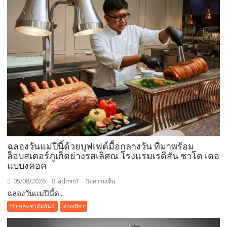
เที่ยว
ช่วง
วัน
หยุด
ยาว
ที่
ผ่าน
มา
ชู
ผล
สำเร็จ
การ
อนุรักษ์
ฉลองวันแม่ปีนี้ด้วยบุฟเฟต์มื้อกลางวัน ที่มาพร้อม
ทะเล
ล็อบสเตอร์ภูเก็ตย่างรสเลิศณ โรงแรมเรดิสัน ชาโต เดอ
จาก
แบบงคอค
ความ
05/08/2026
admin1
บน
ปิดความเห็น
ร่วม
ฉลองวันแม่ปีนี้ด...
ฉลอง
มือ
วัน
ของ
ข่าวประชาสัมพันธ์
ท่องเที่ยว
แม่
ทุก
ปี
ภาค