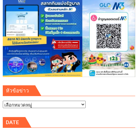
เข้า
ชม
พิพิธภัณฑ์
พระพุทธ
คุณ
ฟรี
ตลอด
เดือน
หัวข้อข่าว
หัวข้อ
ข่าว
DATE