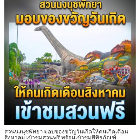
นี้
ส่วน
ด้วย
บุฟเฟต์
มื้อ
กลาง
วัน
ที่มา
พร้อม
ล็อบสเตอร์
ภูเก็ต
ย่าง
รส
เลิศ
ณ
โรง
แรม
เรดิ
สัน
ชาโต
สวนนงนุชพัทยา มอบของขวัญวันเกิดให้คนเกิดเดือน
เดอ
สิงหาคม เข้าชมสวนฟรี พร้อมเข้าชมพิพิธภัณฑ์