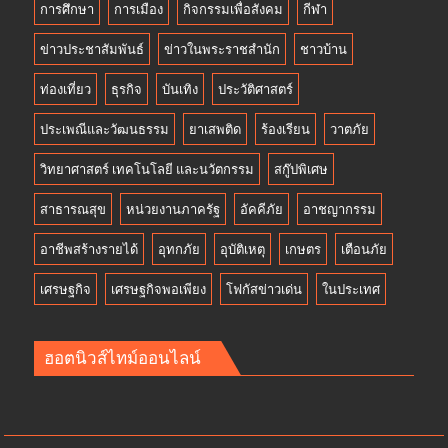
การศึกษา
การเมือง
กิจกรรมเพื่อสังคม
กีฬา
ข่าวประชาสัมพันธ์
ข่าวในพระราชสำนัก
ชาวบ้าน
ท่องเที่ยว
ธุรกิจ
บันเทิง
ประวัติศาสตร์
ประเพณีและวัฒนธรรม
ยาเสพติด
ร้องเรียน
วาตภัย
วิทยาศาสตร์ เทคโนโลยี และนวัตกรรม
สกู๊ปพิเศษ
สาธารณสุข
หน่วยงานภาครัฐ
อัคคีภัย
อาชญากรรม
อาชีพสร้างรายได้
อุทกภัย
อุบัติเหตุ
เกษตร
เตือนภัย
เศรษฐกิจ
เศรษฐกิจพอเพียง
โฟกัสข่าวเด่น
ในประเทศ
ฮอตนิวส์ไทม์ออนไลน์