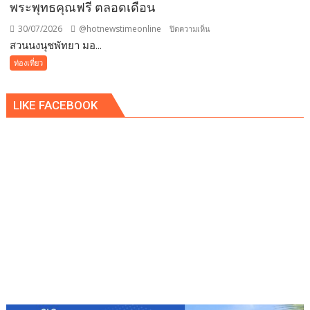
พระพุทธคุณฟรี ตลอดเดือน
แบ
บง
30/07/2026
@hotnewstimeonline
บน
ปิดความเห็น
คอค
สวนนงนุชพัทยา มอ...
สวน
นงนุช
ท่องเที่ยว
พัทยา
มอบ
LIKE FACEBOOK
ของ
ขวัญ
วัน
เกิด
ให้
คน
เกิด
เดือน
สิงหาคม
เข้า
ชม
สวน
ฟรี
พร้อม