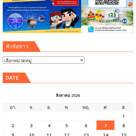
หัวข้อข่าว
หัวข้อ
ข่าว
DATE
สิงหาคม 2026
อา.
จ.
อ.
พ.
พฤ.
ศ.
ส.
1
2
3
4
5
6
7
8
9
10
11
12
13
14
15