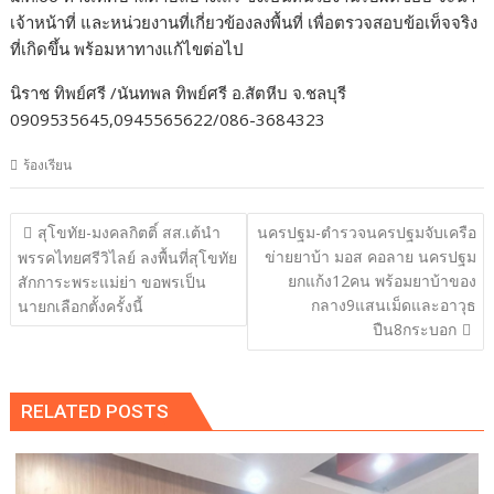
เจ้าหน้าที่ และหน่วยงานที่เกี่ยวข้องลงพื้นที่ เพื่อตรวจสอบข้อเท็จจริง
ที่เกิดขึ้น พร้อมหาทางแก้ไขต่อไป
นิราช ทิพย์ศรี /นันทพล ทิพย์ศรี อ.สัตหีบ จ.ชลบุรี
0909535645,0945565622/086-3684323
ร้องเรียน
แนะแนว
สุโขทัย-มงคลกิตติ์ สส.เต้นำ
นครปฐม-ตำรวจนครปฐมจับเครือ
เรื่อง
ข่ายยาบ้า มอส คอลาย นครปฐม
พรรคไทยศรีวิไลย์ ลงพื้นที่สุโขทัย
ยกแก้ง12คน พร้อมยาบ้าของ
สักการะพระแม่ย่า ขอพรเป็น
กลาง9แสนเม็ดและอาวุธ
นายกเลือกตั้งครั้งนี้
ปืน8กระบอก
RELATED POSTS