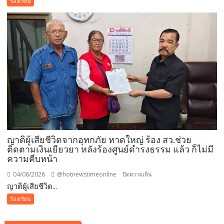
ร้องเรียน
นำ
บ้าน
ชื่อ
สุด
ไป
ทน
ลด
ร้อง
หย่อน
ให้
ภาษี
ปิด
โรงงาน
เชื้อ
เพลิง
อัก
แท่ง
เสียง
ญาติผู้เสียชีวิตจากอุทกภัย หาดใหญ่ ร้อง สว.ช่วย
ดัง
ติดตามเงินเยียวยา หลังร้องศูนย์ดำรงธรรม แล้ว ก็ไม่มี
ปล่อย
ความคืบหน้า
ฝุ่น
ควัน
04/06/2026
@hotnewstimeonline
บน
ปิดความเห็น
และ
ญาติผู้เสียชีวิต...
ญาติ
น้ำ
ผู้
ร้องเรียน
เสีย
เสีย
ประชาคม
ชีวิต