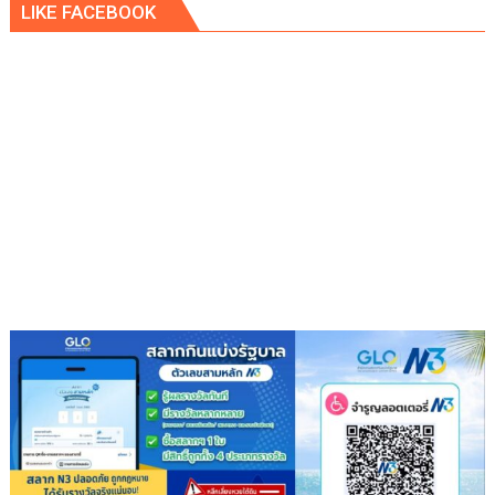
LIKE FACEBOOK
ไม่
จาก
ผ่าน
อุทกภัย
3
หาดใหญ่
ครั้ง
ร้อง
แต่
สว.ช่วย
โรงงาน
ติดตาม
เปิด
เงิน
ได้
เยียวยา
หลัง
ร้อง
ศูนย์
ดำรง
ธรรม
แล้ว
ก็
ไม่มี
ความ
คืบ
หน้า