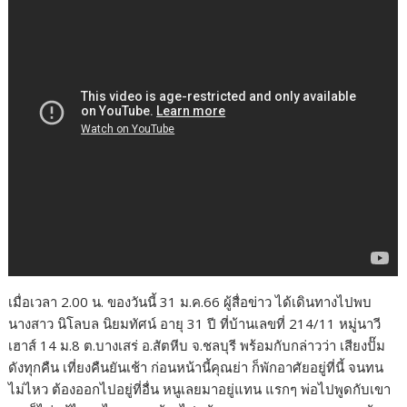
เมื่อเวลา 2.00 น. ของวันนี้ 31 ม.ค.66 ผู้สื่อข่าว ได้เดินทางไปพบ
นางสาว นิโลบล นิยมทัศน์ อายุ 31 ปี ที่บ้านเลขที่ 214/11 หมู่นาวี
เฮาส์ 14 ม.8 ต.บางเสร่ อ.สัตหีบ จ.ชลบุรี พร้อมกับกล่าวว่า เสียงปั๊ม
ดังทุกคืน เที่ยงคืนยันเช้า ก่อนหน้านี้คุณย่า ก็พักอาศัยอยู่ที่นี้ จนทน
ไม่ไหว ต้องออกไปอยู่ที่อื่น หนูเลยมาอยู่แทน แรกๆ พ่อไปพูดกับเขา