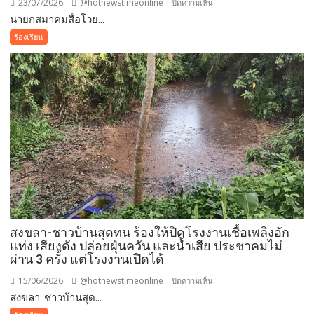
23/07/2026
@hotnewstimeonline
บน
ปิดความเห็น
นายกสมาคมสื่อโวย...
นายก
สมาคม
ร้องเรียน
สื่อ
โวย
แทน
คน
พิการ
กว่า
3
ล้าน
คน
หลัง
ถูก
ตัด
สงขลา-ชาวบ้านสุดทน ร้องให้ปิดโรงงานเชื้อเพลิงอัก
สิทธิ์
แท่ง เสียงดัง ปล่อยฝุ่นควัน และน้ำเสีย ประชาคมไม่
บัตร
ผ่าน 3 ครั้ง แต่โรงงานเปิดได้
คน
จน
15/06/2026
@hotnewstimeonline
บน
ปิดความเห็น
เหตุ
สงขลา-ชาวบ้านสุด...
สงขลา-
ถูก
ชาว