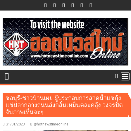
Skip
to
content
ชลบุรี-ชาวบ้านเผย ผู้ประกอบการสาดน้ำแช่กุ้ง
แช่ปลากลางถนนส่งกลิ่นเหม็นคละคลุ้ง วงจรปิด
จับภาพเห็นจะๆ
31/01/2023
@hotnewstimeonline