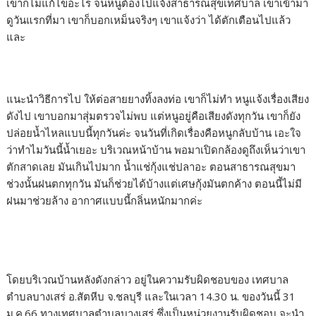
เขาก็ไม่แก้ไขอะไร จนหนูต้องไปแจ้งสาธารณสุขเทศบาล เขาเข้ามา
ดูวันแรกที่มา เขาก็บอกเหม็นจริงๆ เขาแจ้งว่า ได้ตักเตือนไปแล้ว
และ
แนะนำวิธีการไป ให้ต่อสายยางทิ้งลงท่อ เขาก็ไม่ทำ หนูแจ้งเรื่องเสียง
ดังไป เขาบอกมาสุ่มตรวจไม่พบ แต่หนูอยู่คือเสียงดังทุกวัน เขาก็ยัง
ปล่อยน้ำไหลแบบนี้ทุกวันค่ะ จนวันที่เกิดเรื่องคือหนูกลับบ้าน เอะใจ
ว่าทำไมวันนี้น้ำเยอะ บริเวณหน้าบ้าน พอมาเปิดกล้องดูถึงเห็นว่าเขา
ตักสาดเลย มันเกินไปมาก น้ำแช่กุ้งแช่ปลาอะ ตอนสาธารณสุขมา
ช่วงนั้นฝนตกทุกวัน มันก็ช่วยได้บ้างแต่เศษกุ้งมันตกค้าง ตอนนี้ไม่มี
ฝนมาช่วยล้าง อากาศแบบนี้กลิ่นหนักมากค่ะ
โดยบริเวณบ้านหลังดังกล่าว อยู่ในความรับผิดชอบของ เทศบาล
ตำบลบางเสร่ อ.สัตหีบ จ.ชลบุรี และในเวลา 14.30 น. ของวันนี้ 31
ม.ค.66 ทางเทศบาลตำบลบางเสร่ ซึ่งเป็นหน่วยงานรับผิดชอบ จะนำ