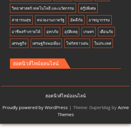
วิทยาศาสตร์ เทคโนโลยี และนวัตกรรม
สกู๊ปพิเศษ
สาธารณสุข
หน่วยงานภาครัฐ
อัคคีภัย
อาชญากรรม
อาชีพสร้างรายได้
อุทกภัย
อุบัติเหตุ
เกษตร
เตือนภัย
เศรษฐกิจ
เศรษฐกิจพอเพียง
โฟกัสข่าวเด่น
ในประเทศ
ฮอตนิวส์ไทม์ออนไลน์
ฮอตนิวส์ไทม์ออนไลน์
Proudly powered by WordPress
|
Theme: DuperMag by
Acme
Themes