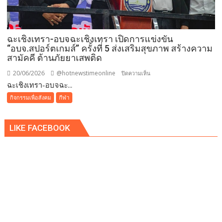
ปี
ใน
รายการ
ฉะเชิงเทรา-อบจฉะเชิงเทรา เปิดการแข่งขัน
Thailand
“อบจ.สปอร์ตเกมส์” ครั้งที่ 5 ส่งเสริมสุขภาพ สร้างความ
Drum
สามัคคี ต้านภัยยาเสพติด
Award
2026
20/06/2026
@hotnewstimeonline
บน
ปิดความเห็น
ฉะเชิงเทรา-อบจฉะ...
ฉะเชิงเทรา-
อบจ
กิจกรรมเพื่อสังคม
กีฬา
ฉะเชิงเทรา
เปิด
LIKE FACEBOOK
การ
แข่งขัน
“อบจ.สปอร์ต
เกมส์”
ครั้ง
ที่
5
ส่ง
เสริมสุข