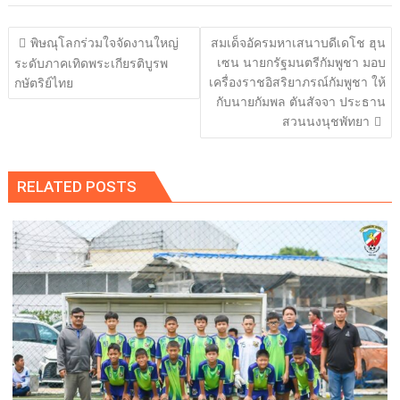
แนะแนว
พิษณุโลกร่วมใจจัดงานใหญ่
สมเด็จอัครมหาเสนาบดีเดโช ฮุน
เรื่อง
เซน นายกรัฐมนตรีกัมพูชา มอบ
ระดับภาคเทิดพระเกียรติบูรพ
เครื่องราชอิสริยาภรณ์กัมพูชา ให้
กษัตริย์ไทย
กับนายกัมพล ตันสัจจา ประธาน
สวนนงนุชพัทยา
RELATED POSTS