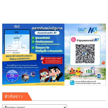
ภาพ
สร้าง
ความ
สามัคคี
ต้าน
ภัย
ยา
เสพ
ติด
หัวข้อข่าว
หัวข้อ