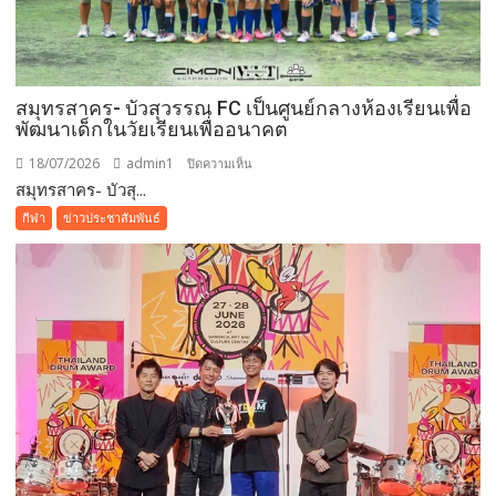
สมุทรสาคร- บัวสุวรรณ FC เป็นศูนย์กลางห้องเรียนเพื่อ
พัฒนาเด็กในวัยเรียนเพื่ออนาคต
18/07/2026
admin1
บน
ปิดความเห็น
สมุทรสาคร- บัวสุ...
สมุทรสาคร-
บัว
กีฬา
ข่าวประชาสัมพันธ์
สุวรรณ
FC
เป็น
ศูนย์กลาง
ห้องเรียน
เพื่อ
พัฒนา
เด็ก
ใน
วัย
เรียน