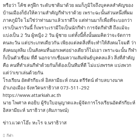
หรือว่า โค้ช ครูฝึก ระดับชาติมาด้วย ผมก็ภูมิใจถึงบุคคลสำคัญของ
บ้านเมืองก็ยังให้ความสำคัญกีฬาเราด้วย เพราะฉะนั้นส่วนหนึ่งที่ผม
ภาคภูมิใจ ไม่ใช่ว่าท่านมาแล้วเราดีใจ แต่ท่านมาก็เพื่อที่จะบอกว่า
เราเป็นเราวันนี้ ก็เพราะเรามีใจเป็นนักกีฬา การจัดกีฬาสี ถึงแม้จะ
แบ่งเป็น 2 วัน ผู้หญิง 2 วัน ผู้ชาย แต่ทั้งนี้ทั้งนั้นผมคิดว่าจะจัดการ
คนละวัน แต่ประเภทเดียวกัน เพียงแต่ลดสิ่งที่จะทำให้สังคมโจมตี ว่า
สังคมมุสลิม เป็นสังคมที่นอกเพศอย่างเดียวก็ไม่เอา เพราะฉะนั้น กีฬา
ก็เป็นตัวเชื่อม ที่ดี นอกจากเชื่อมความสัมพันธ์บุคคลแล้ว สิ่งที่สำคัญ
คือ คนที่ทำเล่นกีฬาด้วยกันก็ต้องเป็นทีมที่ดี ไม่แบ่งพรรค แบ่งพวก
แต่ว่าเขาเล่นด้วยกัน
โรงเรียน อัตตัรกียะห์ อิสลามียะห์ ถนน ตรีรัตน์ ตำบลบางนาค
อำเภอเมือง จังหวัดนราธิวาส 073-511-292
https://www.attarkiah.ac.th
นาย ไพศาล ตอยิบ ผู้รับใบอนุญาตและผู้จัดการโรงเรียนอัตตัรกียะห์
อิสลามียะห์ นราธิวาส (สัมภาษณ์)
ข่าว.แวดาโอ๊ะ หะไร จ.นราธิวาส
กีฬา