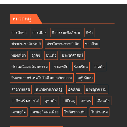
หมวดหมู่
การศึกษา
การเมือง
กิจกรรมเพื่อสังคม
กีฬา
ข่าวประชาสัมพันธ์
ข่าวในพระราชสำนัก
ชาวบ้าน
ท่องเที่ยว
ธุรกิจ
บันเทิง
ประวัติศาสตร์
ประเพณีและวัฒนธรรม
ยาเสพติด
ร้องเรียน
วาตภัย
วิทยาศาสตร์ เทคโนโลยี และนวัตกรรม
สกู๊ปพิเศษ
สาธารณสุข
หน่วยงานภาครัฐ
อัคคีภัย
อาชญากรรม
อาชีพสร้างรายได้
อุทกภัย
อุบัติเหตุ
เกษตร
เตือนภัย
เศรษฐกิจ
เศรษฐกิจพอเพียง
โฟกัสข่าวเด่น
ในประเทศ