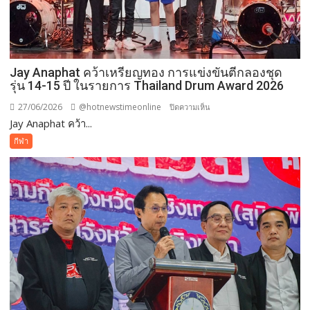
เพื่อ
อนาคต
Jay Anaphat คว้าเหรียญทอง การแข่งขันตีกลองชุด
รุ่น 14-15 ปี ในรายการ Thailand Drum Award 2026
27/06/2026
@hotnewstimeonline
บน
ปิดความเห็น
Jay Anaphat คว้า...
Jay
Anaphat
กีฬา
คว้า
เหรียญ
ทอง
การ
แข่งขัน
ตี
กลอง
ชุด
รุ่น
14-
15