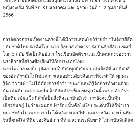
ได้ทั้งความปลอดภัย และสนุกสนานกันเต็มที่ โดยการจัดครั้งนี้ ผู้
หญิงจะเริ่ม วันที่ 30-31 มกราคม และ ผู้ชาย วันที่ 1-2 กุมภาพันธ์
2566
การจัดกิจกรรมเปิดงานครั้งนี้ ได้มีการแสดงโชว์ร่ายรำ “ปันจักรสีลัต
” ทีมชาติไทย นำทีมโดย นาย อิลยาส สาดารา นักปันจีกสีลัต แชมป์
โลก 5 สมัย ซึ่งเป็นศิษย์เก่า โรงเรียนอัตตัรฯ และเป็นคนเก่งของชาว
นราธิวาสที่สร้างชื่อเสียงให้กับประเทศไทย
นายไพศาล ตอยิบ (สัมภาษณ์) กีฬาทุกกีฬาย่อมเป็นสิ่งที่ดี แต่กีฬาสี
ของอัตตัรฯมันไม่ใช่แค่การเล่นอย่างเดียวคือการที่จะทำให้ ทุกคน
รู้จัก ว่า “แพ้ ” ไม่ได้ต้องการคำว่า “ชนะ” และก็รู้จักการทำงานด้วย
กัน เป็นทีม เพราะฉะนั้น สิ่งที่อัตตัรฯเข้มแข็งทุกวันนี้ เพราะอัตตัรฯ
เป็นทีม เข้มแข็ง กีฬาก็เป็นสิ่งที่จะมายืนยันว่า เรายังคงเป็นทีม
เดียวกันอยู่ ไม่ว่าจะฝนตก ฟ้าร้อง นั้นคือไม่ใช่ประเด็นที่ให้กีฬาเรา
หยุดชะงักไป เพราะเราไม่ได้หวังจะเล่นกีฬา แต่เราหวังว่าจะเป็นทีม
วันนี้ผมดีใจ ที่ทีมของศิษย์เก่า ที่ทำผลงานระดับชาติ ไม่ว่าปันจักสีลัต