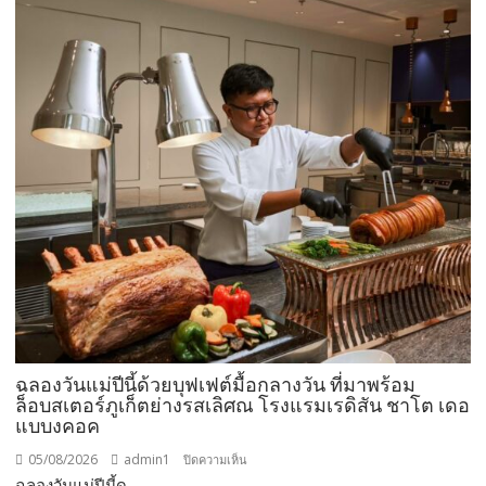
ต้อนรับ
นัก
ท่อง
เที่ยว
ช่วง
วัน
หยุด
ยาว
ที่
ผ่าน
มา
ชู
ผล
สำเร็จ
การ
อนุรักษ์
ฉลองวันแม่ปีนี้ด้วยบุฟเฟต์มื้อกลางวัน ที่มาพร้อม
ทะเล
ล็อบสเตอร์ภูเก็ตย่างรสเลิศณ โรงแรมเรดิสัน ชาโต เดอ
จาก
แบบงคอค
ความ
05/08/2026
admin1
บน
ปิดความเห็น
ร่วม
ฉลองวันแม่ปีนี้ด...
ฉลอง
มือ