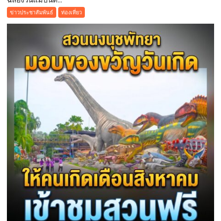
วัน
ของ
ข่าวประชาสัมพันธ์
ท่องเที่ยว
แม่
ทุก
ปี
ภาค
นี้
ส่วน
ด้วย
บุฟเฟต์
มื้อ
กลาง
วัน
ที่มา
พร้อม
ล็อบสเตอร์
ภูเก็ต
ย่าง
รส
เลิศ
ณ
โรง
แรม
เรดิ