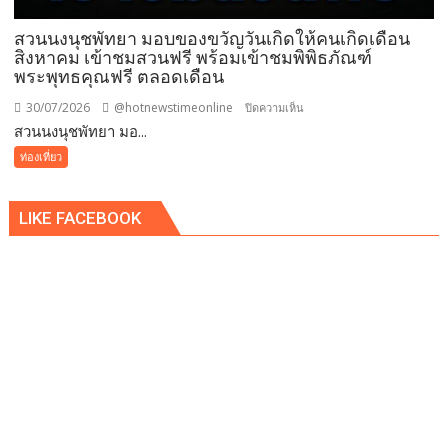
สัน
ชาโต
สวนนงนุชพัทยา มอบของขวัญวันเกิดให้คนเกิดเดือน
เดอ
สิงหาคม เข้าชมสวนฟรี พร้อมเข้าชมพิพิธภัณฑ์
พระพุทธคุณฟรี ตลอดเดือน
แบ
บง
30/07/2026
@hotnewstimeonline
บน
ปิดความเห็น
คอค
สวนนงนุชพัทยา มอ...
สวน
นงนุช
ท่องเที่ยว
พัทยา
มอบ
LIKE FACEBOOK
ของ
ขวัญ
วัน
เกิด
ให้
คน
เกิด
เดือน
สิงหาคม
เข้า
ชม