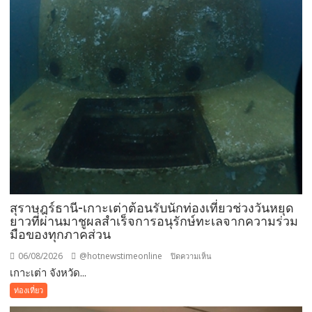
สุราษฎร์ธานี-เกาะเต่าต้อนรับนักท่องเที่ยวช่วงวันหยุด
ยาวที่ผ่านมาชูผลสำเร็จการอนุรักษ์ทะเลจากความร่วม
มือของทุกภาคส่วน
06/08/2026
@hotnewstimeonline
บน
ปิดความเห็น
เกาะเต่า จังหวัด...
สุราษฎร์ธานี-
เกาะ
ท่องเที่ยว
เต่า