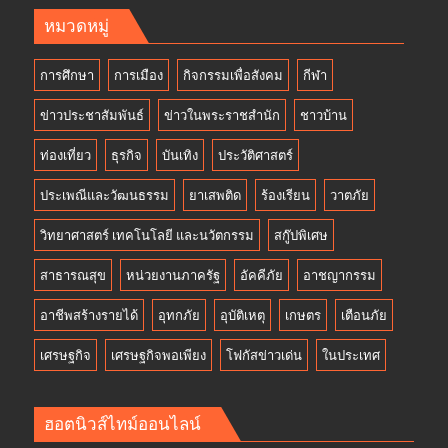
หมวดหมู่
การศึกษา
การเมือง
กิจกรรมเพื่อสังคม
กีฬา
ข่าวประชาสัมพันธ์
ข่าวในพระราชสำนัก
ชาวบ้าน
ท่องเที่ยว
ธุรกิจ
บันเทิง
ประวัติศาสตร์
ประเพณีและวัฒนธรรม
ยาเสพติด
ร้องเรียน
วาตภัย
วิทยาศาสตร์ เทคโนโลยี และนวัตกรรม
สกู๊ปพิเศษ
สาธารณสุข
หน่วยงานภาครัฐ
อัคคีภัย
อาชญากรรม
อาชีพสร้างรายได้
อุทกภัย
อุบัติเหตุ
เกษตร
เตือนภัย
เศรษฐกิจ
เศรษฐกิจพอเพียง
โฟกัสข่าวเด่น
ในประเทศ
ฮอตนิวส์ไทม์ออนไลน์