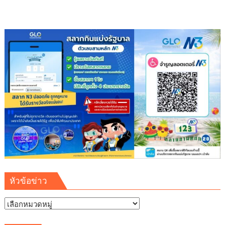
สวน
ฟรี
พร้อม
เข้า
ชม
พิพิธภัณฑ์
พระพุทธ
คุณ
ฟรี
ตลอด
เดือน
หัวข้อข่าว
หัวข้อ
ข่าว