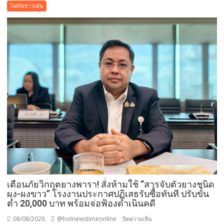
–“พระบรม
โฟกัสข่าวเด่น
สารีริกธาตุ”
ประดิษฐาน
ณ
มหกรรม
พืช
สวน
โลก
อุดรธานี
2569
เปิด
พื้นที่
แห่ง
ศรัทธา
คู่
ขนาน
มหกรรม
เตือนภัยวิกฤตยางพารา! สั่งห้ามใช้ “สารจับตัวยางชนิด
พืช
ผง-ผงขาว” โรงงานประกาศปฏิเสธรับซื้อทันที ปรับขั้น
สวน
ต่ำ 20,000 บาท พร้อมจ่อฟ้องดำเนินคดี
ระดับ
08/08/2026
@hotnewstimeonline
บน
ปิดความเห็น
โลก