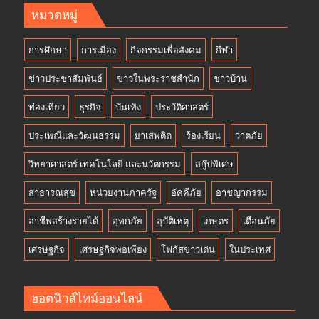
หมวดหมู่
การศึกษา
การเมือง
กิจกรรมเพื่อสังคม
กีฬา
ข่าวประชาสัมพันธ์
ข่าวในพระราชสำนัก
ชาวบ้าน
ท่องเที่ยว
ธุรกิจ
บันเทิง
ประวัติศาสตร์
ประเพณีและวัฒนธรรม
ยาเสพติด
ร้องเรียน
วาตภัย
วิทยาศาสตร์ เทคโนโลยี และนวัตกรรม
สกู๊ปพิเศษ
สาธารณสุข
หน่วยงานภาครัฐ
อัคคีภัย
อาชญากรรม
อาชีพสร้างรายได้
อุทกภัย
อุบัติเหตุ
เกษตร
เตือนภัย
เศรษฐกิจ
เศรษฐกิจพอเพียง
โฟกัสข่าวเด่น
ในประเทศ
ฮอตนิวส์ไทม์ออนไลน์