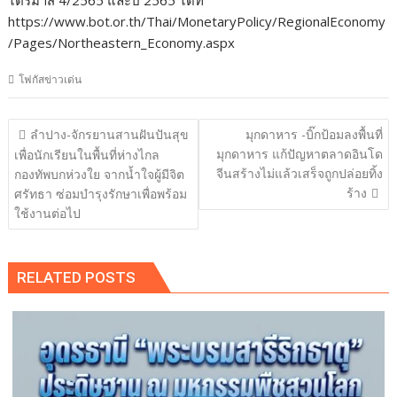
ไตรมาส 4/2565 และปี 2565 ได้ที่
https://www.bot.or.th/Thai/MonetaryPolicy/RegionalEconomy
/Pages/Northeastern_Economy.aspx
โฟกัสข่าวเด่น
แนะแนว
ลำปาง-จักรยานสานฝันปันสุข
มุกดาหาร -บิ๊กป้อมลงพื้นที่
เรื่อง
มุกดาหาร แก้ปัญหาตลาดอินโด
เพื่อนักเรียนในพื้นที่ห่างไกล
จีนสร้างไม่แล้วเสร็จถูกปล่อยทิ้ง
กองทัพบกห่วงใย จากน้ำใจผู้มีจิต
ร้าง
ศรัทธา ซ่อมบำรุงรักษาเพื่อพร้อม
ใช้งานต่อไป
RELATED POSTS