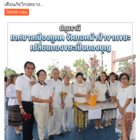
เตือนภัยวิกฤตยาง...
เตือน
ภัย
โฟกัสข่าวเด่น
วิกฤต
ยางพารา!
สั่ง
ห้าม
ใช้
“สาร
จับ
ตัว
ยาง
ชนิด
ผง-
ผงขาว”
โรงงาน
ประกาศ
ปฏิเสธ
รับ
ซื้อ
ทันที