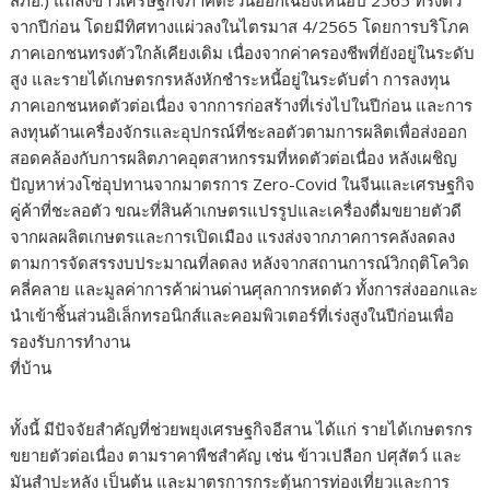
สภอ.) แถลงข่าวเศรษฐกิจภาคตะวันออกเฉียงเหนือปี 2565 ทรงตัว
จากปีก่อน โดยมีทิศทางแผ่วลงในไตรมาส 4/2565 โดยการบริโภค
ภาคเอกชนทรงตัวใกล้เคียงเดิม เนื่องจากค่าครองชีพที่ยังอยู่ในระดับ
สูง และรายได้เกษตรกรหลังหักชำระหนี้อยู่ในระดับต่ำ การลงทุน
ภาคเอกชนหดตัวต่อเนื่อง จากการก่อสร้างที่เร่งไปในปีก่อน และการ
ลงทุนด้านเครื่องจักรและอุปกรณ์ที่ชะลอตัวตามการผลิตเพื่อส่งออก
สอดคล้องกับการผลิตภาคอุตสาหกรรมที่หดตัวต่อเนื่อง หลังเผชิญ
ปัญหาห่วงโซ่อุปทานจากมาตรการ Zero-Covid ในจีนและเศรษฐกิจ
คู่ค้าที่ชะลอตัว ขณะที่สินค้าเกษตรแปรรูปและเครื่องดื่มขยายตัวดี
จากผลผลิตเกษตรและการเปิดเมือง แรงส่งจากภาคการคลังลดลง
ตามการจัดสรรงบประมาณที่ลดลง หลังจากสถานการณ์วิกฤติโควิด
คลี่คลาย และมูลค่าการค้าผ่านด่านศุลกากรหดตัว ทั้งการส่งออกและ
นำเข้าชิ้นส่วนอิเล็กทรอนิกส์และคอมพิวเตอร์ที่เร่งสูงในปีก่อนเพื่อ
รองรับการทำงาน
ที่บ้าน
ทั้งนี้ มีปัจจัยสำคัญที่ช่วยพยุงเศรษฐกิจอีสาน ได้แก่ รายได้เกษตรกร
ขยายตัวต่อเนื่อง ตามราคาพืชสำคัญ เช่น ข้าวเปลือก ปศุสัตว์ และ
มันสำปะหลัง เป็นต้น และมาตรการกระตุ้นการท่องเที่ยวและการ