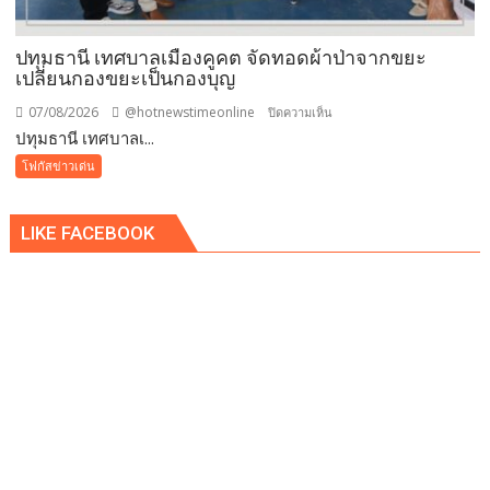
ปรับ
ขั้น
ต่ำ
ปทุมธานี เทศบาลเมืองคูคต จัดทอดผ้าป่าจากขยะ
20,000
เปลี่ยนกองขยะเป็นกองบุญ
บาท
07/08/2026
@hotnewstimeonline
บน
ปิดความเห็น
พร้อม
ปทุมธานี เทศบาลเ...
ปทุมธานี
จ่อ
เทศบาล
โฟกัสข่าวเด่น
ฟ้อง
เมือง
ดำเนิน
คูคต
คดี
LIKE FACEBOOK
จัด
ทอด
ผ้าป่า
จาก
ขยะ
เปลี่ยน
กอง
ขยะ
เป็นก
อง
บุญ