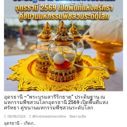
อุดรธานี –“พระบรมสารีริกธาตุ” ประดิษฐาน ณ
มหกรรมพืชสวนโลกอุดรธานี 2569 เปิดพื้นที่แห่ง
ศรัทธา คู่ขนานมหกรรมพืชสวนระดับโลก
08/08/2026
@hotnewstimeonline
บน
ปิดความเห็น
อุดรธานี – เกิดภ...
อุดรธานี