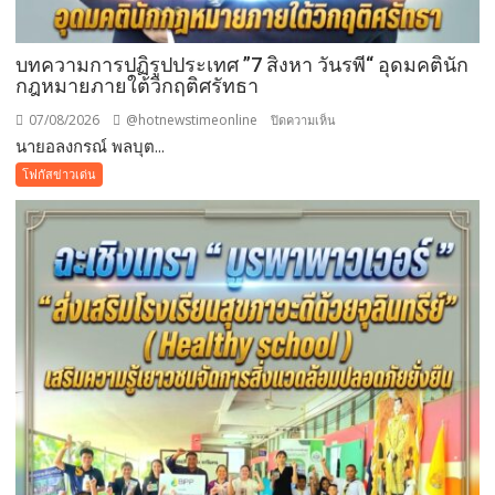
บทความการปฏิรูปประเทศ ”7 สิงหา วันรพี“ อุดมคตินัก
กฎหมายภายใต้วิกฤติศรัทธา
07/08/2026
@hotnewstimeonline
บน
ปิดความเห็น
นายอลงกรณ์ พลบุต...
บทความ
การ
โฟกัสข่าวเด่น
ปฏิรูป
ประเทศ
”7
สิง
หา
วัน
รพี“
อุดมคติ
นัก
กฎหมาย
ภาย
ใต้
วิกฤติ