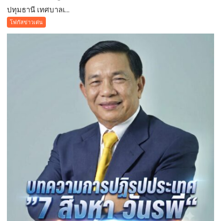
ปทุมธานี เทศบาลเ...
ปทุมธานี
เทศบาล
โฟกัสข่าวเด่น
เมือง
คูคต
จัด
ทอด
ผ้าป่า
จาก
ขยะ
เปลี่ยน
กอง
ขยะ
เป็นก
อง
บุญ