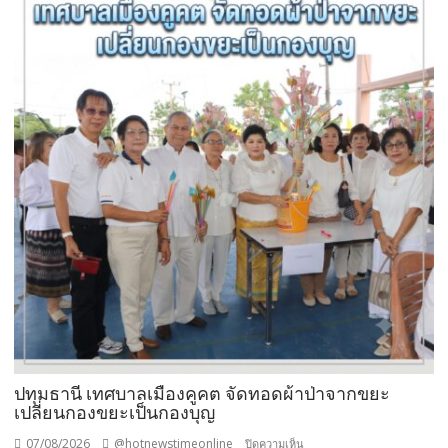
ปทุมธานี เทศบาลเมืองคูคต จัดทอดผ้าป่าจากขยะ
เปลี่ยนกองขยะเป็นกองบุญ
07/08/2026
@hotnewstimeonline
บน
ปิดความเห็น