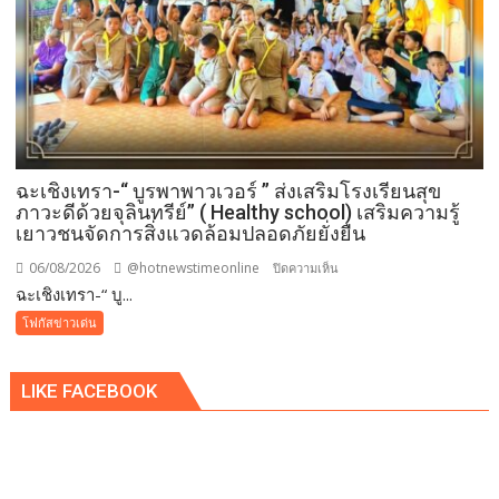
ศรัทธา
ฉะเชิงเทรา-​“ บูรพาพาวเวอร์ ” ส่งเสริมโรงเรียนสุข
ภาวะดีด้วยจุลินทรีย์” ( Healthy school) เสริมความรู้
เยาวชนจัดการสิ่งแวดล้อมปลอดภัยยั่งยืน
06/08/2026
@hotnewstimeonline
บน
ปิดความเห็น
ฉะเชิงเทรา-​“ บู...
ฉะเชิงเทรา-​
“
โฟกัสข่าวเด่น
บูร
พา
LIKE FACEBOOK
พา
ว
เวอร์
”
ส่ง