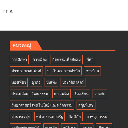
« ก.ค.
หมวดหมู่
การศึกษา
การเมือง
กิจกรรมเพื่อสังคม
กีฬา
ข่าวประชาสัมพันธ์
ข่าวในพระราชสำนัก
ชาวบ้าน
ท่องเที่ยว
ธุรกิจ
บันเทิง
ประวัติศาสตร์
ประเพณีและวัฒนธรรม
ยาเสพติด
ร้องเรียน
วาตภัย
วิทยาศาสตร์ เทคโนโลยี และนวัตกรรม
สกู๊ปพิเศษ
สาธารณสุข
หน่วยงานภาครัฐ
อัคคีภัย
อาชญากรรม
อาชีพสร้างรายได้
อุทกภัย
อุบัติเหตุ
เกษตร
เตือนภัย