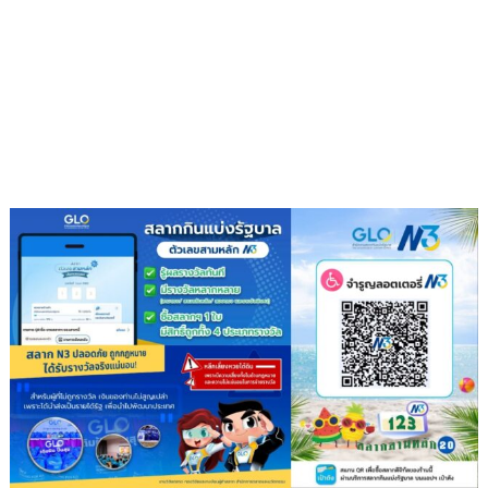
เสริม
โรงเรียน
สุข
ภาวะ
ดี
ด้วย
จุลินทรีย์”
(
Healthy
school)
เสริม
ความ
รู้
เยาวชน
จัดการ
สิ่ง
แวดล้อม
ปลอดภัย
ยั่งยืน