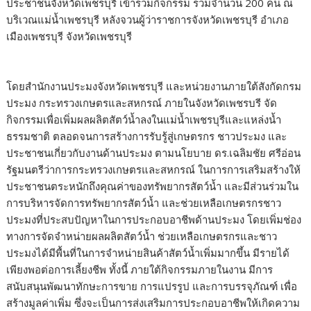
ประชาชนจังหวัดเพชรบุรี เข้าร่วมกิจกรรม รวมจำนวน 200 คน ณ
บริเวณแม่น้ำเพชรบุรี หลังจวนผู้ว่าราชการจังหวัดเพชรบุรี อำเภอ
เมืองเพชรบุรี จังหวัดเพชรบุรี
โดยสำนักงานประมงจังหวัดเพชรบุรี และหน่วยงานภายใต้สังกัดกรม
ประมง กระทรวงเกษตรและสหกรณ์ ภายในจังหวัดเพชรบรี จัด
กิจกรรมเพื่อเพิ่มผลผลิตสัตว์น้ำลงในแม่น้ำเพชรบุรีและแหล่งน้ำ
ธรรมชาติ ตลอดจนการสร้างการรับรู้สู่เกษตรกร ชาวประมง และ
ประชาชนเกี่ยวกับงานด้านประมง ตามนโยบาย ดร.เฉลิมชัย ศรีอ่อน
รัฐมนตรีว่าการกระทรวงเกษตรและสหกรณ์ ในการการเสริมสร้างให้
ประชาชนตระหนักถึงคุณค่าของทรัพยากรสัตว์น้ำ และมีส่วนร่วมใน
การบริหารจัดการทรัพยากรสัตว์น้ำ และช่วยเหลือเกษตรกรชาว
ประมงที่ประสบปัญหาในการประกอบอาชีพด้านประมง โดยเพิ่มช่อง
ทางการจัดจำหน่ายผลผลิตสัตว์น้ำ ช่วยเหลือเกษตรกรและชาว
ประมงได้มีพื้นที่ในการจำหน่ายสินค้าสัตว์น้ำเพิ่มมากขึ้น มีรายได้
เพียงพอต่อการเลี้ยงชีพ ทั้งนี้ ภายใต้กิจกรรมภายในงาน มีการ
สนับสนุนพัฒนาทักษะการขาย การแปรรูป และการบรรจุภัณฑ์ เพื่อ
สร้างมูลค่าเพิ่ม ซึ่งจะเป็นการส่งเสริมการประกอบอาชีพให้เกิดความ