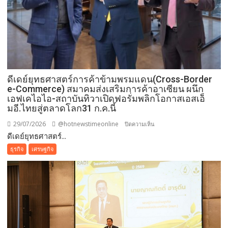
ดีเดย์ยุทธศาสตร์การค้าข้ามพรมแดน(Cross-Border
e-Commerce) สมาคมส่งเสริมการค้าอาเซียน ผนึก
เอฟเคไอไอ-สถาบันทิวาเปิดฟอรั่มพลิกโอกาสเอสเอ็
มอี.ไทยสู่ตลาดโลก31 ก.ค.นี้
29/07/2026
@hotnewstimeonline
บน
ปิดความเห็น
ดีเดย์ยุทธศาสตร์...
ดี
เดย์
ธุรกิจ
เศรษฐกิจ
ยุทธศาสตร์
การ
ค้า
ข้าม
พรมแดน(Cross-
Border
e-