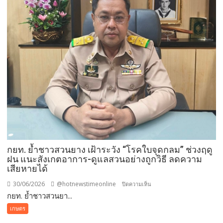
ส
รุ่น
เอ็
ใหม่
มอี.ไทย
ปี
สู่
69
ตลาด
จัด
โลก31
workshop
ก.ค.นี้
–
ประกวด
ข้อ
เสนอ
โครงการ
วิจัย
เตรียม
ปั้น
กยท. ย้ำชาวสวนยาง เฝ้าระวัง “โรคใบจุดกลม” ช่วงฤดู
ต่อ
ฝน แนะสังเกตอาการ-ดูแลสวนอย่างถูกวิธี ลดความ
เสียหายได้
สู่
นวัตกรรม
30/06/2026
@hotnewstimeonline
บน
ปิดความเห็น
ยาง
กยท. ย้ำชาวสวนยา...
กยท.
ย้ำ
เกษตร
ชาวสวน