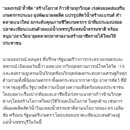
“อลงกรณ์”ย้ำชัด “สร้างโอกาส ก้าวข้ามทุกวิกฤต เร่งต่อยอดส่งเสริม
เกษตรกรประมง มุ่งพัฒนาผลผลิต แปรรูปสัตว์น้ำสร้างแบรนด์ ทำ
ตลาดแนวใหม่ ยกระดับคุณภาพชีวิตเกษตรกร นำทีมประมงปล่อย
ปลาตะเพียน2แสนตัวลงแม่น้ำเพชรบุรีแหล่งน้ำธรรมชาติ พร้อม
หนุน”ปลาเวียน”ลุยตลาดปลาสวยงามสร้างอาชีพรายได้ใหม่ให้
ประชาชน
นายอลงกรณ์ พลบุตร ที่ปรึกษารัฐมนตรีว่าการกระทรวงเกษตรและ
สหกรณ์ เปิดเผยวันนี้ว่า ผลพวงจากวิกฤตสถานการณ์โรคโควิด -19
และสงครามยูเครนเป็นวิกฤตซ้อนวิกฤตส่งผลกระทบทางเศรษฐกิจทุก
ด้านรวมทั้งพี่น้องเกษตรกร ทั้งผลกระทบจากราคาปุ๋ย อาหารสัตว์ ที่มี
ราคาพุ่งสูงขึ้น รัฐบาลมีความเป็นห่วงความเดือดร้อนของประชาชน
โดยเฉพาะเรื่องปากท้องและอาชีพจึงเร่งหาแนวทางก้าวข้ามวิกฤต
ต่างๆโดยสร้างโอกาสใหม่ๆใช้วิกฤตเป็นโอกาส ในทุกด้าน เช่นการ
เพิ่มผลผลิตสัตว์น้ำในแหล่งน้ำธรรมชาติตามนโยบายของ ดร.เฉลิม
ชัย ศรีอ่อน รัฐมนตรีเกษตรฯ.โดยปล่อยปลาตะเพียน2แสนตัวลงสู่
แม่น้ำเพชรบุรีในวันนี้