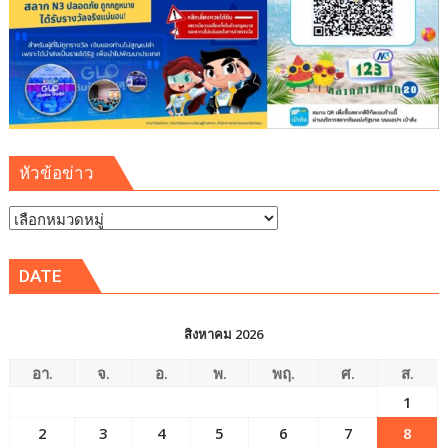
เสีย
หาย
ได้
หัวข้อข่าว
หัวข้อ
ข่าว
DATE
สิงหาคม 2026
อา.
จ.
อ.
พ.
พฤ.
ศ.
ส.
1
2
3
4
5
6
7
8