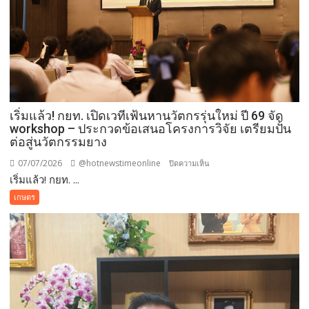
Commerce)
สมาคม
ส่ง
เสริม
การ
ค้า
อาเซียน
เริ่มแล้ว! กยท. เปิดเวทีเฟ้นหานวัตกรรุ่นใหม่ ปี 69 จัด
ผนึก
workshop – ประกวดข้อเสนอโครงการวิจัย เตรียมปั้น
เอฟเค
ต่อสู่นวัตกรรมยาง
ไอไอ-
สถาบัน
07/07/2026
@hotnewstimeonline
บน
ปิดความเห็น
ทิวา
เริ่มแล้ว! กยท. ...
เริ่ม
เปิด
แล้ว!
เกษตร
ฟ
กยท.
อรั่ม
เปิด
พลิก
เวที
โอ
เฟ้น
กา
หาน
ส
วัต
เอ
กร