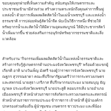
ขอบคุณทุกฝ่ายที่เห็นความสำคัญ สนับสนุนให้เกษตรกรและ
ประชาชนเข้ามามีส่วนร่วม สร้างความตระหนักถึงคุณค่าการฟื้นฟู
แหล่งน้ำ ด้วยการเพิ่มผลผลิตสัตว์น้ำในแม่น้ำเพชรบุรี และแหล่งน้ำ
ธรรมชาติ การปล่อยพันธุ์สัตว์น้ำจืด นับเป็นวิธีการหนึ่ง ที่ช่วยให้
ทรัพยากรน้ำและสัตว์น้ำให้มีความอุดมสมบูรณ์ ให้มีประชากรสัตว์
น้ำเพิ่มมากขึ้น ช่วยส่งเสริมการอนุรักษ์ทรัพยากรธรรมชาติและสิ่ง
แวดล้อม
สำหรับงาน “กิจกรรมเพิ่มผลผลิตสัตว์น้ำในแหล่งน้ำธรรมชาติและ
สร้างการรับรู้สู่เกษตรกรด้านประมงจังหวัดเพชรบุรี” พร้อมด้วยแขกผู้
เกียรติ อาทิ นางวันเพ็ญ มังศรี รองผู้ว่าราชการจังหวัดเพชรบุรี นาย
ณฐกร สุวรรณธาดา คณะที่ปรึกษารัฐมนตรีว่าการกระทรวงเกษตร
และสหกรณ์ นายสุธา เภรีภาส ที่ปรึกษากรมประมง นายสมบุญ ธัญ
ญาผล ประมงจังหวัดเพชรบุรี นายประสูติ หอมบรรเทิง นายอำเภอ
เมืองเพชรบุรี หัวหน้าส่วนราชการสังกัดกระทรวงเกษตรและสหกรณ์
หัวหน้าส่วนราชการกรมประมง ข้าราชการ เจ้าหน้าที่ ผู้นำองค์กร
ปกครองส่วนท้องถิ่น ผู้นำชุมชน เกษตรกร ชาวประมง และพี่น้อง