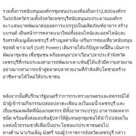
รวมทั้งการสนับสนุนองค์กรชุมชนประมงท้องถิ่นกว่า2,800องค์กร
ใน50จังหวัดรวมทั้งจังหวัดเพชรบุรีสนับสนุนงบประมาณองค์กร
ละ1แสนบาทพัฒนาต่อยอดการแปรรูปเป็นผลิตภัณฑ์อาหาร สร้าง
แบรนด์ เดินหน้าการตลาดแนวใหม่ทั้งออนไลน์และออฟไลน์และ
รังสรรค์เมนูเด็ดเพชรบุรี สร้างมูลค่าเพิ่ม เสริมการท่องเที่ยวสนับสนุน
ซอฟต์ พาวเวอร์ (Soft Power) เติมรายได้แก้ปัญหาหนี้สิน เน้นการ
พัฒนาชุมชน เพื่อชุมชน พร้อมหนุน”ปลาเวียน”ปลาประจำจังหวัด
เพชรบุรีที่กรมประมงสามารถพัฒนาเพาะพันธุ์ได้แล้วมีความสวยงาม
อย่างมากสามารถเข้าสู่ตลาดปลาสวยงามที่กำลังเติบโตช่วยสร้าง
อาชีพรายได้ใหม่ให้ประชาชน
หลังจากนั้นที่ปรึกษารัฐมนตรีว่าการกระทรวงเกษตรและสหกรณ์ได้
นำผู้เข้าร่วมกิจกรรมปล่อยปลาตะเพียน ลงในแม่น้ำเพชรบุรี และ
เยี่ยมชมผลผลิตพี่น้องเกษตรกร มีทั้งอาหารแปรรูป อาหารสดหลาก
ชนิด พร้อมทั้งส่งมอบพันธุ์ปลาให้ผู้แทนทุกชุมชนได้นำไปปล่อยใน
แหล่งน้ำธรรมชาติเพื่อเป็นประโยชนแก่ประชาชนต่อไป
ทางด้าน นางวันเพ็ญ มังศรี รองผู้ว่าราชการจังหวัดเพชรบุรี กล่าว