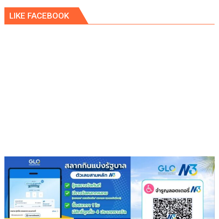
ยาง
LIKE FACEBOOK
เฝ้า
ระวัง
“โรค
ใบ
จุด
กลม”
ช่วง
ฤดู
ฝน
แนะ
สังเกต
อาการ-
ดูแล
สวน
อย่าง
ถูก
วิธี
ลด
ความ