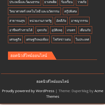
ประเพณีและวัฒนธรรม
ยาเสพติด
ร้องเรียน
วาตภัย
วิทยาศาสตร์ เทคโนโลยี และนวัตกรรม
สกู๊ปพิเศษ
สาธารณสุข
หน่วยงานภาครัฐ
อัคคีภัย
อาชญากรรม
อาชีพสร้างรายได้
อุทกภัย
อุบัติเหตุ
เกษตร
เตือนภัย
เศรษฐกิจ
เศรษฐกิจพอเพียง
โฟกัสข่าวเด่น
ในประเทศ
ฮอตนิวส์ไทม์ออนไลน์
ฮอตนิวส์ไทม์ออนไลน์
Proudly powered by WordPress
|
Theme: DuperMag by
Acme
Themes