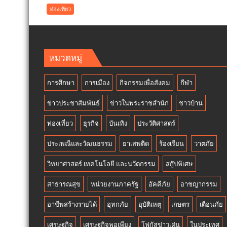
เกาะ
ท่องเที่ยว
เต่า
ต้อนรับ
นัก
ท่อง
หมวดหมู่
เที่ยว
ช่วง
การศึกษา
การเมือง
กิจกรรมเพื่อสังคม
กีฬา
วัน
หยุด
ข่าวประชาสัมพันธ์
ข่าวในพระราชสำนัก
ชาวบ้าน
ยาว
ที่
ท่องเที่ยว
ธุรกิจ
บันเทิง
ประวัติศาสตร์
ผ่าน
มา
ประเพณีและวัฒนธรรม
ยาเสพติด
ร้องเรียน
วาตภัย
ชู
ผล
วิทยาศาสตร์ เทคโนโลยี และนวัตกรรม
สกู๊ปพิเศษ
สำเร็จ
สาธารณสุข
หน่วยงานภาครัฐ
อัคคีภัย
อาชญากรรม
การ
อนุรักษ์
อาชีพสร้างรายได้
อุทกภัย
อุบัติเหตุ
เกษตร
เตือนภัย
ทะเล
จาก
เศรษฐกิจ
เศรษฐกิจพอเพียง
โฟกัสข่าวเด่น
ในประเทศ