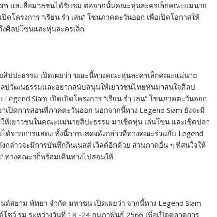
 Siam และสื่อมวลชนได้รับชม ต่อจากนั้นคณะหุ่นละครเล็กคณะแม่นาย
เปิดโครงการ “เรียน รำ เล่น” โซนภาคตะวันออก เพื่อเปิดโอกาสให้
้าถึงศิลปโขนและหุ่นละครเล็ก
นายสิปปะธรรม เปิดเผยว่า ขณะนี้ทางคณะหุ่นละครเล็กคณะแม่นาย
ักในศิลปวัฒนธรรมและอยากสนับสนุนให้เยาวชนไทยหันมาสนใจศิลป
egend Siam เปิดเปิดโครงการ “เรียน รำ เล่น” โซนภาคตะวันออก
ห้มาเปิดการสอนที่ภาคตะวันออก นอกจากนี้ทาง Legend Siam ยังจะมี
ะให้เยาวชนในคณะแม่นายสิปะธรรม มาเชิดหุ่น เล่นโขน และเชิดปลา
รายได้จากการแสดง ทั้งนี้การแสดงดังกล่าวที่ทางคณะร่วมกับ Legend
กล่าวจะมีการบันทึกกินเนสส์ เวิลด์อีกด้วย ส่วนภาคอื่น ๆ ที่สนใจให้
น” ทางคณะฯก็พร้อมเดินทางไปสอนให้
เจนด์สยาม พัทยา จำกัด มหาชน เปิดเผยว่า จากนี้ทาง Legend Siam
ว์ รูม ระหว่างวันที่ 18 -24 กุมภาพันธ์ 2566 เพื่อเปิดตลาดการ