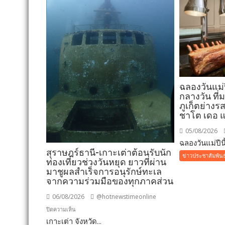
ฉลองวันแม่ปี
กลางวัน ที่
ภูเก็ตย่างร
ชาโต เดอ 
05/08/2026
ฉลองวันแม่ปีนี้
สุราษฎร์ธานี-เกาะเต่าต้อนรับนัก
ข่าวประชาสัมพันธ
ท่องเที่ยวช่วงวันหยุด ยาวที่ผ่าน
มาชูผลสำเร็จการอนุรักษ์ทะเล
จากความร่วมมือของทุกภาคส่วน
06/08/2026
@hotnewstimeonline
บน
ปิดความเห็น
เกาะเต่า จังหวัด...
สุราษฎร์ธานี-