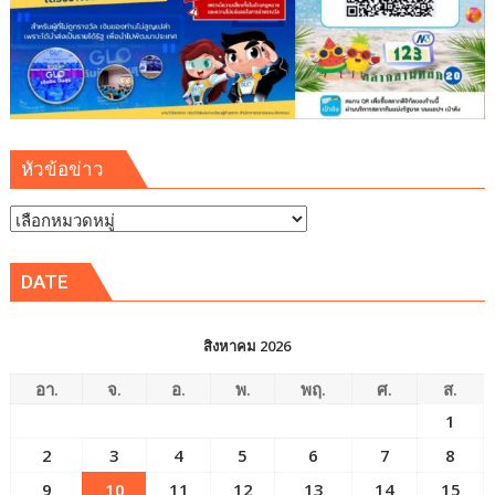
หัวข้อข่าว
หัวข้อ
ข่าว
DATE
สิงหาคม 2026
อา.
จ.
อ.
พ.
พฤ.
ศ.
ส.
1
2
3
4
5
6
7
8
9
10
11
12
13
14
15