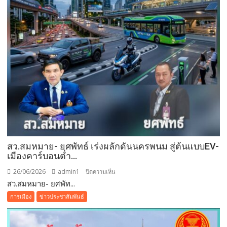
เปิด
ช่อง
ทาง
ชำระ
ผ่าน
แอพ”ถุง
เงิน”
สว.สมหมาย- ยศพัทธ์ เร่งผลักดันนครพนม สู่ต้นแบบEV-
เมืองคาร์บอนต่ำ…
26/06/2026
admin1
บน
ปิดความเห็น
สว.สมหมาย- ยศพัท...
สว.สม
หมาย-
การเมือง
ข่าวประชาสัมพันธ์
ยศ
พัทธ์
เร่ง