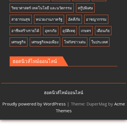
วิทยาศาสตร์ เทคโนโลยี และนวัตกรรม
สกู๊ปพิเศษ
สาธารณสุข
หน่วยงานภาครัฐ
อัคคีภัย
อาชญากรรม
อาชีพสร้างรายได้
อุทกภัย
อุบัติเหตุ
เกษตร
เตือนภัย
เศรษฐกิจ
เศรษฐกิจพอเพียง
โฟกัสข่าวเด่น
ในประเทศ
ฮอตนิวส์ไทม์ออนไลน์
ฮอตนิวส์ไทม์ออนไลน์
Proudly powered by WordPress
|
Theme: DuperMag by
Acme
Themes