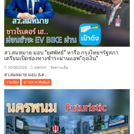
สว.สมหมาย มอบ “ยศพัทธ์” หารือ กรุงไทยฯรัฐสภา
เตรียมเปิดช่องทางชำระผ่านแอพ”ถุงเงิน”
30/06/2026
admin1
บน
ปิดความเห็น
สว.สมหมาย มอบ &#...
สว.สม
หมาย
การเมือง
ข่าวประชาสัมพันธ์
มอบ
“ยศ
พัทธ์”
หารือ
กรุง
ไทยฯ
รัฐสภา
เตรียม