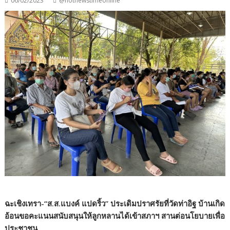
06/02/2023
@hotnewstimeonline
ฉะเชิงเทรา-“ส.ส.แบงค์ แปดริ้ว” ประเดิมปราศรัยที่วัดท่าอิฐ บ้านเกิด
อ้อนขอคะแนนสนับสนุนให้ลูกหลานได้เข้าสภาฯ สานต่อนโยบายเพื่อ
ประชาชน