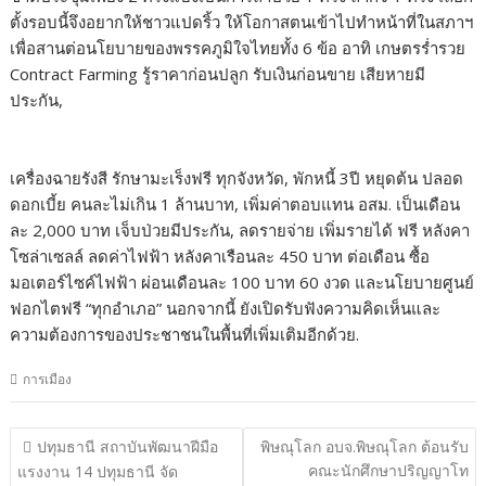
ตั้งรอบนี้จึงอยากให้ชาวแปดริ้ว ให้โอกาสตนเข้าไปทำหน้าที่ในสภาฯ
เพื่อสานต่อนโยบายของพรรคภูมิใจไทยทั้ง 6 ข้อ อาทิ เกษตรร่ำรวย
Contract Farming รู้ราคาก่อนปลูก รับเงินก่อนขาย เสียหายมี
ประกัน,
เครื่องฉายรังสี รักษามะเร็งฟรี ทุกจังหวัด, พักหนี้ 3ปี หยุดต้น ปลอด
ดอกเบี้ย คนละไม่เกิน 1 ล้านบาท, เพิ่มค่าตอบแทน อสม. เป็นเดือน
ละ 2,000 บาท เจ็บป่วยมีประกัน, ลดรายจ่าย เพิ่มรายได้ ฟรี หลังคา
โซล่าเซลล์ ลดค่าไฟฟ้า หลังคาเรือนละ 450 บาท ต่อเดือน ซื้อ
มอเตอร์ไซค์ไฟฟ้า ผ่อนเดือนละ 100 บาท 60 งวด และนโยบายศูนย์
ฟอกไตฟรี “ทุกอำเภอ” นอกจากนี้ ยังเปิดรับฟังความคิดเห็นและ
ความต้องการของประชาชนในพื้นที่เพิ่มเติมอีกด้วย.
การเมือง
แนะแนว
ปทุมธานี สถาบันพัฒนาฝีมือ
พิษณุโลก อบจ.พิษณุโลก ต้อนรับ
เรื่อง
คณะนักศึกษาปริญญาโท
แรงงาน 14 ปทุมธานี จัด