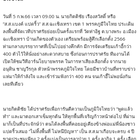
วันที่ 5 ก.พ.66 เวลา 09.00 น. นายกิตติชัย เรืองสวัสดิ์ หรือ
“ส.ส.แบงค์ แปดริ้ว” ส.ส.ฉะเชิงเทรา เขต 1 พรรคภูมืใจไทย ประเดิม
ลงพื้นที่จัดเวทีปราศรัยย่อยเป็นครั้งแรกที่ วัดท่าอิฐ ต.บางพระ อ.เมือง
ฉะเชิงเทรา บ้านเกิดของตัวเอง เตรียมพร้อมสู้ศึกเลือกตั้ง 2566
ท่ามกลางบรรยากาศที่เป็นไปอย่างคึกคัก มีการจัดเตรียมเก้าอี้กว่า
400 ตัวไว้ให้นั่งอย่างสะดวกสบาย ซึ่งก่อนการปราศรัย ทีมงานได้
เปิดให้ชมวีทีอาร์นโยบายพรรค ในการหาเสียงเลือกตั้ง จากนาย
อนุทิน ชาญวีรกุล หัวหน้าพรรคภูมิใจไทย โดยมีชาวบ้านที่ทราบข่าว
แห่มาให้กำลังใจ และเข้าร่วมฟังกว่า 400 คน จนเก้าอี้ไม่พอนั่งกัน
เลยทีเดียว
นายกิตติชัย ได้ปราศรัยเพื่อการันตีความเป็นภูมิใจไทยว่า “พูดแล้ว
ทํา” และมาตอกเสาเข็มทุกต้น ให้ทุกพื้นที่เจริญก้าวหน้าต่อไป ที่ผ่าน
มาก็เป็นที่ประจักษ์ว่า ตนได้ลงพื้นที่คอยอยู่เคียงข้างพ่อแม่พี่น้องชาว
แปดริ้วเสมอ “ไม่ทิ้งพื้นที่ ไม่หนึปัญหา” เป็น ส.ส.มาเกือบจะครบ 4 ปี
ขาดประชุมเพียง 2 ครั้งแบ่งเป็นการลาป่วย 1 ครั้ง ลากิจ 1 ครั้ง เลือก