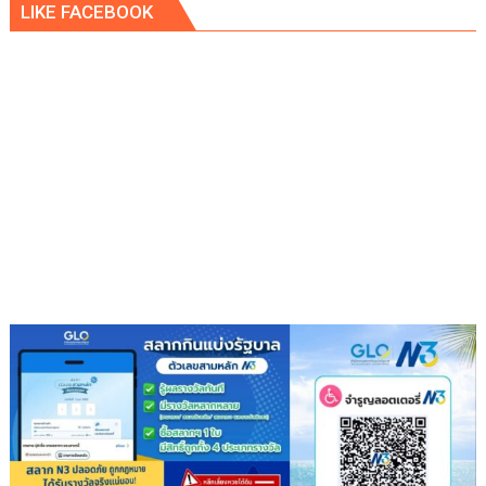
LIKE FACEBOOK
งาน”สุภิ
ญกัลย์”