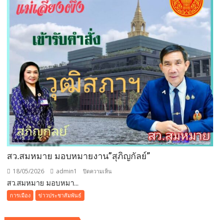
ผลัก
ดัน
นครพนม
สู่
ต้นแบบEV-
เมือง
คาร์บอน
ต่ำ…
สว.สมหมาย มอบหมายงาน”สุภิญกัลย์”
18/05/2026
admin1
บน
ปิดความเห็น
สว.สมหมาย มอบหมา...
สว.สม
หมาย
การเมือง
ข่าวประชาสัมพันธ์
มอบ
หมาย