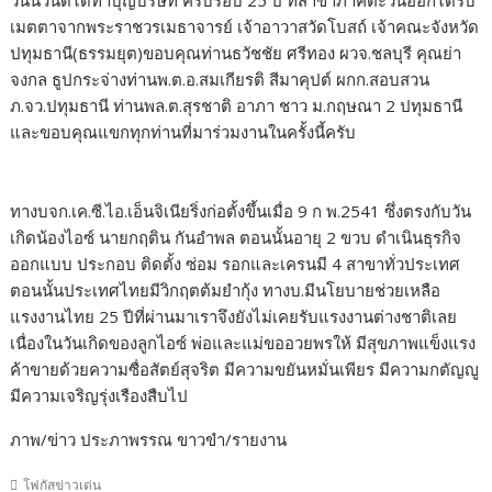
วันนี้วันดีได้ทำบุญบริษัท ครบรอบ 25 ปี ที่สาขาภาคตะวันออกได้รับ
เมตตาจากพระราชวรเมธาจารย์ เจ้าอาวาสวัดโบสถ์ เจ้าคณะจังหวัด
ปทุมธานี(ธรรมยุต)ขอบคุณท่านธวัชชัย ศรีทอง ผวจ.ชลบุรี คุณย่า
จงกล ธูปกระจ่างท่านพ.ต.อ.สมเกียรติ สีมาคุปต์ ผกก.สอบสวน
ภ.จว.ปทุมธานี ท่านพล.ต.สุรชาติ อาภา ชาว ม.กฤษณา 2 ปทุมธานี
และขอบคุณแขกทุกท่านที่มาร่วมงานในครั้งนี้ครับ
ทางบจก.เค.ซี.ไอ.เอ็นจิเนียริ่งก่อตั้งขึ้นเมื่อ 9 ก พ.2541 ซึ่งตรงกับวัน
เกิดน้องไอซ์ นายกฤติน กันอำพล ตอนนั้นอายุ 2 ขวบ ดำเนินธุรกิจ
ออกแบบ ประกอบ ติดตั้ง ซ่อม รอกและเครนมี 4 สาขาทั่วประเทศ
ตอนนั้นประเทศไทยมีวิกฤตต้มยำกุ้ง ทางบ.มีนโยบายช่วยเหลือ
แรงงานไทย 25 ปีที่ผ่านมาเราจึงยังไม่เคยรับแรงงานต่างชาติเลย
เนื่องในวันเกิดของลูกไอซ์ พ่อและแม่ขออวยพรให้ มีสุขภาพแข็งแรง
ค้าขายด้วยความซื่อสัตย์สุจริต มีความขยันหมั่นเพียร มีความกตัญญู
มีความเจริญรุ่งเรืองสืบไป
ภาพ/ข่าว ประภาพรรณ ขาวขำ/รายงาน
โฟกัสข่าวเด่น