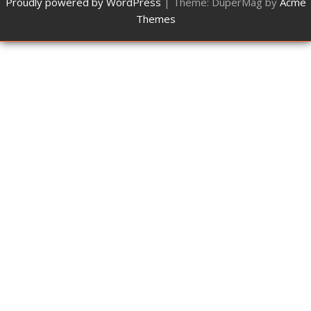
Proudly powered by WordPress
|
Theme: DuperMag by
Acme
Themes