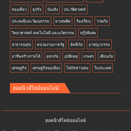
ท่องเที่ยว
ธุรกิจ
บันเทิง
ประวัติศาสตร์
ประเพณีและวัฒนธรรม
ยาเสพติด
ร้องเรียน
วาตภัย
วิทยาศาสตร์ เทคโนโลยี และนวัตกรรม
สกู๊ปพิเศษ
สาธารณสุข
หน่วยงานภาครัฐ
อัคคีภัย
อาชญากรรม
อาชีพสร้างรายได้
อุทกภัย
อุบัติเหตุ
เกษตร
เตือนภัย
เศรษฐกิจ
เศรษฐกิจพอเพียง
โฟกัสข่าวเด่น
ในประเทศ
ฮอตนิวส์ไทม์ออนไลน์
ฮอตนิวส์ไทม์ออนไลน์