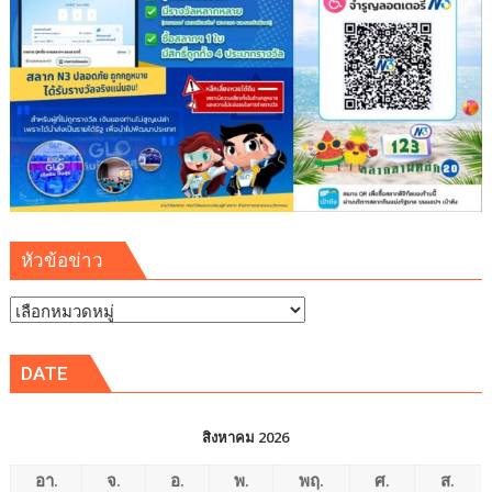
หัวข้อข่าว
หัวข้อ
ข่าว
DATE
สิงหาคม 2026
อา.
จ.
อ.
พ.
พฤ.
ศ.
ส.