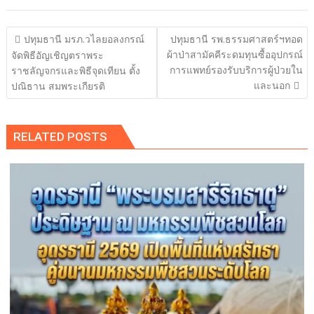
แนะแนว
ปทุมธานี มรภ.วไลยอลงกรณ์
ปทุมธานี รพ.ธรรมศาสตร์ฯทอด
เรื่อง
ผ้าป่าสามัคคีระดมทุนซื้ออุปกรณ์
จัดพิธีอัญเชิญตราพระ
การแพทย์รองรับบริการผู้ป่วยใน
ราชลัญจกรและพิธีจุดเทียน ตั้ง
และนอก
ปณิธาน สมพระเกียรติ
RELATED POSTS