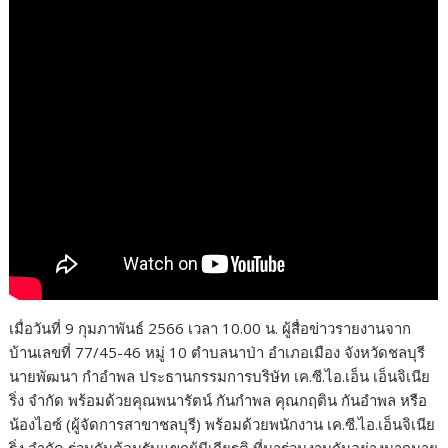
เมื่อวันที่ 9 กุมภาพันธ์ 2566 เวลา 10.00 น. ผู้สื่อข่าวรายงานจาก
บ้านเลขที่ 77/45-46 หมู่ 10 ตำบลนาป่า อำเภอเมือง จังหวัดชลบุรี
นายพัฒนา กำอำพล ประธานกรรมการบริษัท เค.ซี.ไอ.เอ็น เอ็นจิเนีย
ริ่ง จำกัด พร้อมด้วยคุณพนารัตน์ กันกำพล คุณกฤติน กันอำพล หรือ
น้องไอซ์ (ผู้จัดการสาขาชลบุรี) พร้อมด้วยพนักงาน เค.ซี.ไอ.เอ็นจิเนีย