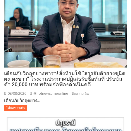
สวน
โลก
อุดรธานี
2569
เปิด
พื้นที่
แห่ง
ศรัทธา
คู่
ขนาน
มหกรรม
เตือนภัยวิกฤตยางพารา! สั่งห้ามใช้ “สารจับตัวยางชนิด
พืช
ผง-ผงขาว” โรงงานประกาศปฏิเสธรับซื้อทันที ปรับขั้น
สวน
ต่ำ 20,000 บาท พร้อมจ่อฟ้องดำเนินคดี
ระดับ
08/08/2026
@hotnewstimeonline
บน
ปิดความเห็น
โลก
เตือนภัยวิกฤตยาง...
เตือน
ภัย
โฟกัสข่าวเด่น
วิกฤต
ยางพารา!
สั่ง