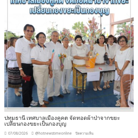
ห้าม
ใช้
“สาร
จับ
ตัว
ยาง
ชนิด
ผง-
ผงขาว”
โรงงาน
ประกาศ
ปฏิเสธ
รับ
ซื้อ
ทันที
ปรับ
ขั้น
ต่ำ
ปทุมธานี เทศบาลเมืองคูคต จัดทอดผ้าป่าจากขยะ
20,000
เปลี่ยนกองขยะเป็นกองบุญ
บาท
07/08/2026
@hotnewstimeonline
บน
ปิดความเห็น
พร้อม