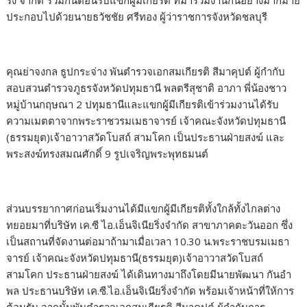
ริ่ง จำกัด ร่วมกันต้อนรับแขกผู้มีเกียรติ ที่มาร่วมงานกันอย่างมากมาย
ประกอบไปด้วยนายธวัชชัย ศรีทอง ผู้ว่าราชการจังหวัดชลบุรี
คุณย่าจงกล ธูปกระจ่าง พันตำรวจเอกสมเกียรติ สีมาคุปต์ ผู้กำกับ
สอบสวนตำรวจภูธรจังหวัดปทุมธานี พลตรีสุชาติ อาภา พี่น้องชาว
หมู่บ้านกฤษณา 2 ปทุมธานีและแขกผู้มีเกียรติเข้าร่วมงานได้รับ
ความเมตตาจากพระราชวรมเมธาจารย์ เจ้าคณะจังหวัดปทุมธานี
(ธรรมยุต)เจ้าอาวาสวัดโบสถ์ สามโคก เป็นประธานฝ่ายสงฆ์ และ
พระสงฆ์ทรงสมณศักดิ์ 9 รูปเจริญพระพุทธมนต์
ส่วนบรรยากาศก่อนเริ่มงานได้มีแขกผู้มีเกียรติทั้งใกล้ทั้งไกลต่าง
ทยอยมาที่บริษัท เค.ซี ไอ.เอ็นจิเนียริ่งจำกัด สาขาภาคตะวันออก ซึ่ง
เป็นสถานที่จัดงานต่อมาถ้ามาเมื่อเวลา 10.30 น.พระราชบรมเมธา
จารย์ เจ้าคณะจังหวัดปทุมธานี(ธรรมยุต)เจ้าอาวาสวัดโบสถ์
สามโคก ประธานฝ่ายสงฆ์ ได้เดินทางมาถึงโดยมีนายพัฒนา กันอำ
พล ประธานบริษัท เค.ซี.ไอ.เอ็นจิเนียริ่งจำกัด พร้อมเจ้าหน้าที่ให้การ