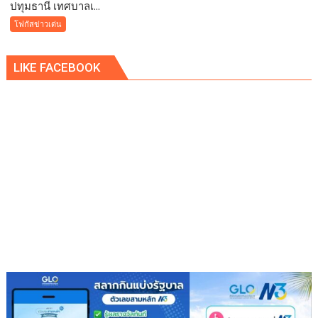
ปทุมธานี เทศบาลเ...
ปทุมธานี
จ่อ
เทศบาล
โฟกัสข่าวเด่น
ฟ้อง
เมือง
ดำเนิน
คูคต
คดี
LIKE FACEBOOK
จัด
ทอด
ผ้าป่า
จาก
ขยะ
เปลี่ยน
กอง
ขยะ
เป็นก
อง
บุญ