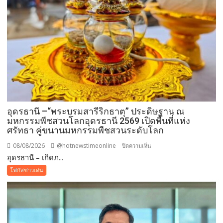
อุดรธานี –“พระบรมสารีริกธาตุ” ประดิษฐาน ณ
มหกรรมพืชสวนโลกอุดรธานี 2569 เปิดพื้นที่แห่ง
ศรัทธา คู่ขนานมหกรรมพืชสวนระดับโลก
08/08/2026
@hotnewstimeonline
บน
ปิดความเห็น
อุดรธานี – เกิดภ...
อุดรธานี
–“พระบรม
โฟกัสข่าวเด่น
สารีริกธาตุ”
ประดิษฐาน
ณ
มหกรรม
พืช