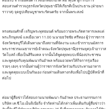
ต้อนรับ จากนั้นพันตำรวจเอกสมเกียรติ สีมาคุปต์ ผู้กำกับการ
สอบสวนตำรวจภูธรจังหวัดปทุมธานีให้เกียรติเป็นประธาน (ฝ่ายฆา
ราวาส) จุดธูปเทียนบูชาพระรัตนตรัย จากนั้นพระสงฆ์
ทรงสมณศักดิ์ เจริญพระพุทธมนต์ พร้อมถวายพระภัตตาหารเพลแด่
พระภิกษุสงฆ์ แลเมื่อเวลา 11.00 น.นายธวัชชัย ศรีทอง ผู้ว่าราชการ
จังหวัดชลบุรีได้เดินทางมาถึงสถานที่จัดงาน และเข้ากราบนมัสการ
พระราชวรมเมธาจารย์เจ้าคณะจังหวัดปทุมธานี(ธรรมยุต)เจ้าอาวาส
วัดโบสถ์ เพื่อเป็นสิริมงคล จากนั้นได้พูดคุยพบปะพี่น้องประชาชน
และพูดคุยกับคุณพัฒนากันอำพล พร้อมอวยพรให้กิจการรุ่งเรือง
รวยๆ เฮงๆ จากนั้นท่านผู้ว่าราชการจังหวัดร่วมรับประทานอาหาร
และพูดคุยแบบเป็นกันเอง ก่อนท่านเดินทางกลับเพื่อไปปฏิบัติหน้าที่
ต่อไป
ต่อมาผู้สื่อข่าวได้สอบถามนายพัฒนา กันอำพล ประธานกรรมการ
บริษัท เค.ซี.ไอ.เอ็นจิเนียริ่ง จำกัดท่านได้กล่าวเพิ่มเติมกับผู้สื่อข่าวว่า