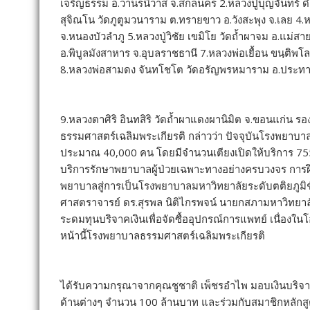
เจริญธรรม อ.วานรนิวาส จ.สกลนคร 2.หลวงปู่บุญจันทร์ ดำ ส
สุจิณโน วัดภูตูมวนาราม ต.ทรายขาว อ.วังสะพุง จ.เลย 4.ห
จ.หนองบัวลำภู 5.หลวงปู่วิชัย เขมิโย วัดถ้ำผาจม อ.แม่สา
อ.พิบูลมังสาหาร จ.อุบลราชธานี 7.หลวงพ่อเยื้อน ขนฺติพโ
8.หลวงพ่อสามดง จันทโชโต วัดอรัญพรหมาราม อ.ประทา
9.หลวงตาศิริ อินทสิริ วัดถ้ำผาแดงผานิมิต จ.ขอนแก่น
ธรรมศาสตร์เฉลิมพระเกียรติ กล่าวว่า ปัจจุบันโรงพยาบาล
ประมาณ 40,000 คน โดยมีจำนวนเตียงเปิดให้บริการ 755 
บริการรักษาพยาบาลผู้ป่วยเฉพาะทางอย่างครบวงจร การ
พยาบาลสู่การเป็นโรงพยาบาลมหาวิทยาลัยระดับตติยภูมิชั้น
ศาสตราจารย์ ดร.สุรพล นิติไกรพจน์ นายกสภามหาวิทยาลัยธร
ระดมทุนบริจาคเงินเพื่อจัดซื้ออุปกรณ์การแพทย์ เนื่องในโ
หน้านี้โรงพยาบาลธรรมศาสตร์เฉลิมพระเกียรติ
ได้รับความกรุณาจากคุณชูชาติ เพ็ชรอำไพ มอบเงินบริจาคเพ
ด้านต่างๆ จำนวน 100 ล้านบาท และร่วมกับสมาชิกหลักสูตรด