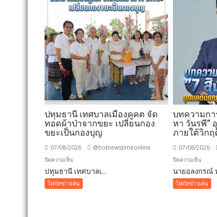
ปทุมธานี เทศบาลเมืองคูคต จัด
บทความการป
ทอดผ้าป่าจากขยะ เปลี่ยนกอง
หา วันรพี“
ขยะเป็นกองบุญ
ภายใต้วิกฤ
07/08/2026
@hotnewstimeonline
07/08/2026
บน
บน
ปิดความเห็น
ปิดความเห็น
ปทุมธานี เทศบาลเ...
ปทุมธานี
นายอลงกรณ์ พ
บทคว
เทศบาล
การ
โฟกัสข่าวเด่น
โฟกัสข่าวเด่น
เมือง
ปฏิรูป
คูคต
ประเท
จัด
”7