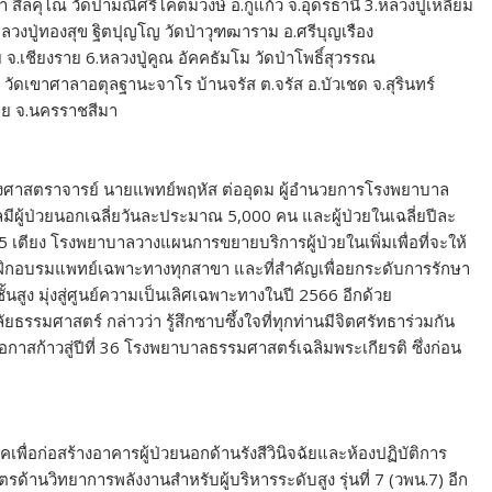
ีลคุโณ วัดป่ามณีศรีโคตมวงษ์ อ.กู่แก้ว จ.อุดรธานี 3.หลวงปู่เหลี่ยม
ลวงปู่ทองสุข ฐิตปุญโญ วัดป่าวุฑฒาราม อ.ศรีบุญเรือง
ย จ.เชียงราย 6.หลวงปู่คูณ อัคคธัมโม วัดป่าโพธิ์สุวรรณ
ล วัดเขาศาลาอตุลฐานะจาโร บ้านจรัส ต.จรัส อ.บัวเชด จ.สุรินทร์
ย จ.นครราชสีมา
 รองศาสตราจารย์ นายแพทย์พฤหัส ต่ออุดม ผู้อำนวยการโรงพยาบาล
มีผู้ป่วยนอกเฉลี่ยวันละประมาณ 5,000 คน และผู้ป่วยในเฉลี่ยปีละ
เตียง โรงพยาบาลวางแผนการขยายบริการผู้ป่วยในเพิ่มเพื่อที่จะให้
ฝึกอบรมแพทย์เฉพาะทางทุกสาขา และที่สำคัญเพื่อยกระดับการรักษา
สูง มุ่งสู่ศูนย์ความเป็นเลิศเฉพาะทางในปี 2566 อีกด้วย
รมศาสตร์ กล่าวว่า รู้สึกซาบซึ้งใจที่ทุกท่านมีจิตศรัทธาร่วมกัน
อกาสก้าวสู่ปีที่ 36 โรงพยาบาลธรรมศาสตร์เฉลิมพระเกียรติ ซึ่งก่อน
ื่อก่อสร้างอาคารผู้ป่วยนอกด้านรังสีวินิจฉัยและห้องปฏิบัติการ
้านวิทยาการพลังงานสำหรับผู้บริหารระดับสูง รุ่นที่ 7 (วพน.7) อีก