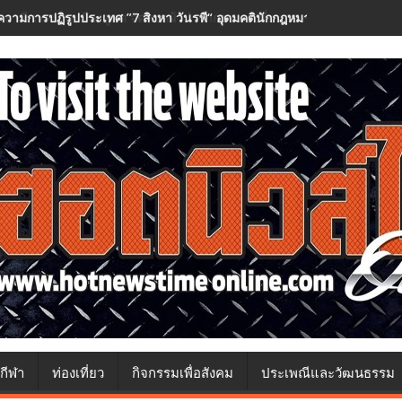
วามการปฏิรูปประเทศ ”7 สิงหา วันรพี“ อุดมคตินักกฎหมายภายใต้วิกฤติศร
กีฬา
ท่องเที่ยว
กิจกรรมเพื่อสังคม
ประเพณีและวัฒนธรรม