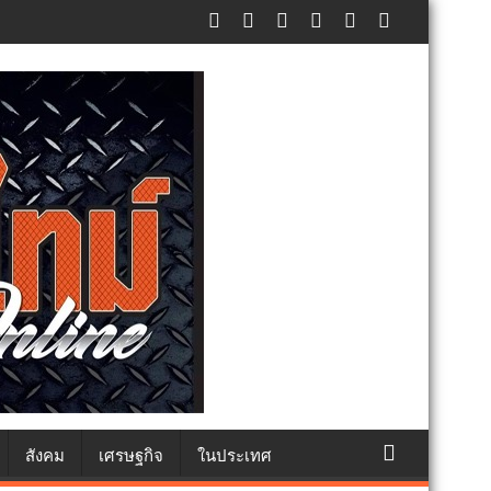
ัทธา
สังคม
เศรษฐกิจ
ในประเทศ