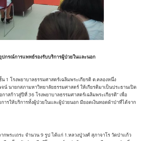
อุปกรณ์การแพทย์รองรับบริการผู้ป่วยในและนอก
.7 ชั้น 1 โรงพยาบาลธรรมศาสตร์เฉลิมพระเกียรติ ต.คลองหนึ่ง
รพจน์ นายกสภามหาวิทยาลัยธรรมศาสตร์ ให้เกียรติมาเป็นประธานเปิด
อกาสก้าวสู่ปีที่ 36 โรงพยาบาลธรรมศาสตร์เฉลิมพระเกียรติ” เพื่อ
ให้บริการทั้งผู้ป่วยในและผู้ป่วยนอก มียอดเงินทอดผ้าป่าที่ได้จาก
กพระเถระ จำนวน 9 รูป ได้แก่ 1.หลวงปู่วงศ์ สุภาจาโร วัดป่าเเก้ว