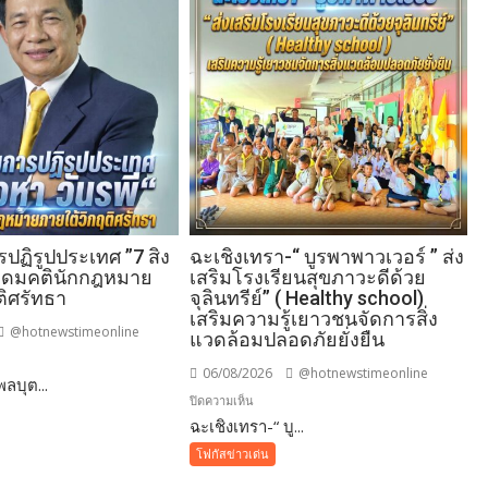
ฏิรูปประเทศ ”7 สิง
ฉะเชิงเทรา-​“ บูรพาพาวเวอร์ ” ส่ง
 อุดมคตินักกฎหมาย
เสริมโรงเรียนสุขภาวะดีด้วย
ติศรัทธา
จุลินทรีย์” ( Healthy school)
เสริมความรู้เยาวชนจัดการสิ่ง
@hotnewstimeonline
แวดล้อมปลอดภัยยั่งยืน
06/08/2026
@hotnewstimeonline
ลบุต...
าม
บน
ปิดความเห็น
ฉะเชิงเทรา-​“ บู...
ฉะเชิงเทรา-​
“
ศ
โฟกัสข่าวเด่น
บูร