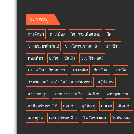
ทอด
สิง
ผ้าป่า
หา
จาก
วัน
หมวดหมู่
ขยะ
รพี“
เปลี่ยน
อุดมคต
การศึกษา
การเมือง
กิจกรรมเพื่อสังคม
กีฬา
กอง
นัก
ขยะ
กฎหม
ข่าวประชาสัมพันธ์
ข่าวในพระราชสำนัก
ชาวบ้าน
เป็นก
ภาย
อง
ใต้
ท่องเที่ยว
ธุรกิจ
บันเทิง
ประวัติศาสตร์
บุญ
วิกฤติ
ประเพณีและวัฒนธรรม
ยาเสพติด
ร้องเรียน
วาตภัย
ศรัทธ
วิทยาศาสตร์ เทคโนโลยี และนวัตกรรม
สกู๊ปพิเศษ
สาธารณสุข
หน่วยงานภาครัฐ
อัคคีภัย
อาชญากรรม
อาชีพสร้างรายได้
อุทกภัย
อุบัติเหตุ
เกษตร
เตือนภัย
เศรษฐกิจ
เศรษฐกิจพอเพียง
โฟกัสข่าวเด่น
ในประเทศ