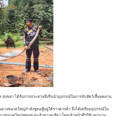
 เขต สงขลา ได้รับการประสานจึงรีบนำอุปกรณ์ในการจับสัตว์เลื้อยคลาน
จงอางขนาดใหญ่กำลังชูคอสู้อยู่ใต้ราวตากผ้า จึงได้เตรียมอุปกรณ์ใน
งอางขนาดใหญ่ชูคอขู่ ดูแล้วหวาดเสียว โดยเจ้าหน้าที่ฯใช้เวลานาน