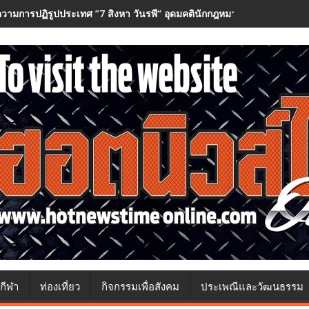
วามการปฏิรูปประเทศ ”7 สิงหา วันรพี“ อุดมคตินักกฎหมายภายใต้วิกฤติศรั
กีฬา
ท่องเที่ยว
กิจกรรมเพื่อสังคม
ประเพณีและวัฒนธรรม