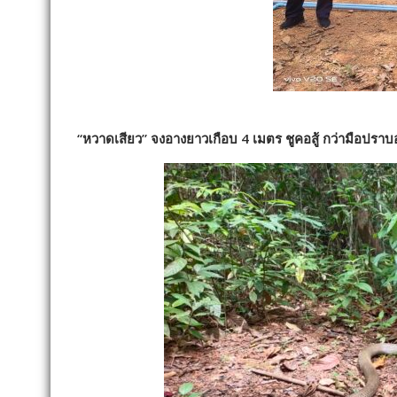
“หวาดเสียว” จงอางยาวเกือบ 4 เมตร ชูคอสู้ กว่ามือปราบ