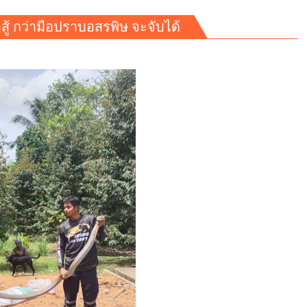
ู้ กว่ามือปราบอสรพิษ จะจับได้