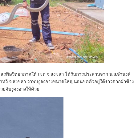
าที่อสรพิษวิทยาภาคใต้ เขต จ.สงขลา ได้รับการประสานจาก น.ส.จำนงค์
น อ.นาทวี จ.สงขลา ว่าพบงูจงอางขนาดใหญ่นอนขดตัวอยู่ใต้ราวตากผ้าข้าง
วยจับงูจงอางให้ด้วย