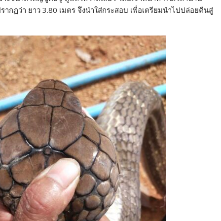
ากฏว่า ยาว 3.80 เมตร จึงนำใส่กระสอบ เพื่อเตรียมนำไปปล่อยคืนสู่