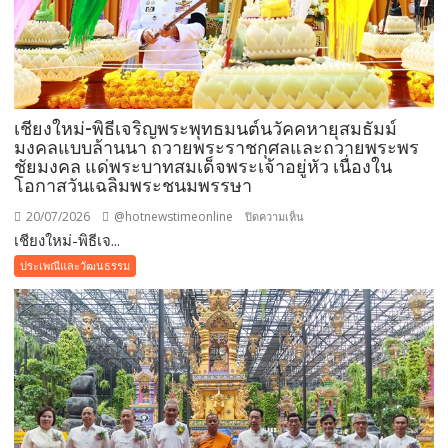
เสริม
สิริ
มงคล
ใน
เทศกาล
เชียงใหม่-พิธีเจริญพระพุทธมนต์นวัคคหายุสมธัมม์
เข้า
มงคลแบบล้านนา ถวายพระราชกุศลและถวายพระพร
พรรษา
ชัยมงคล แด่พระบาทสมเด็จพระเจ้าอยู่หัว เนื่องใน
โอกาสวันเฉลิมพระชนมพรรษา
20/07/2026
@hotnewstimeonline
บน
ปิดความเห็น
เชียงใหม่-พิธีเจ...
เชียงใหม่-
พิธี
ประเพณีและวัฒนธรรม
เจริญ
พระพุทธ
มนต์
นวัค
คหา
ยุ
สม
ธัมม์