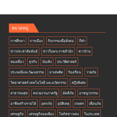
หมวดหมู่
การศึกษา
การเมือง
กิจกรรมเพื่อสังคม
กีฬา
ข่าวประชาสัมพันธ์
ข่าวในพระราชสำนัก
ชาวบ้าน
ท่องเที่ยว
ธุรกิจ
บันเทิง
ประวัติศาสตร์
ประเพณีและวัฒนธรรม
ยาเสพติด
ร้องเรียน
วาตภัย
วิทยาศาสตร์ เทคโนโลยี และนวัตกรรม
สกู๊ปพิเศษ
สาธารณสุข
หน่วยงานภาครัฐ
อัคคีภัย
อาชญากรรม
อาชีพสร้างรายได้
อุทกภัย
อุบัติเหตุ
เกษตร
เตือนภัย
เศรษฐกิจ
เศรษฐกิจพอเพียง
โฟกัสข่าวเด่น
ในประเทศ