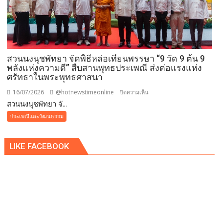
มงคล
แบบ
ล้าน
นา
ถวาย
สวนนงนุชพัทยา จัดพิธีหล่อเทียนพรรษา “9 วัด 9 ต้น 9
พระ
พลังแห่งความดี” สืบสานพุทธประเพณี ส่งต่อแรงแห่ง
ราช
ศรัทธาในพระพุทธศาสนา
กุศล
และ
16/07/2026
@hotnewstimeonline
บน
ปิดความเห็น
ถวาย
สวนนงนุชพัทยา จั...
สวน
พระพร
นงนุช
ประเพณีและวัฒนธรรม
ชัยมงคล
พัทยา
แด่
จัด
พระบาท
LIKE FACEBOOK
พิธี
สมเด็จ
หล่อ
พระเจ้าอยู่หัว
เทียน
เนื่อง
พรรษา
ใน
“9
โอกาส
วัด
วัน
9