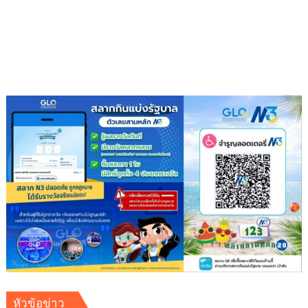
เฉลิม
ต้น
พระชนมพรรษา
9
พลัง
แห่ง
ความ
ดี”
สืบสาน
พุทธ
ประเพณี
ส่ง
ต่อ
แรง
แห่ง
ศรัทธา
ใน
พระพุทธ
ศาสนา
หัวข้อข่าว